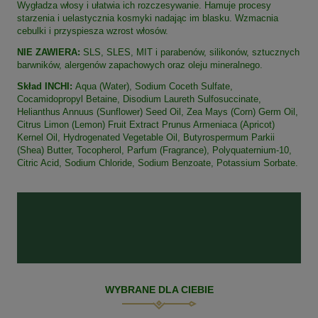
Wygładza włosy i ułatwia ich rozczesywanie. Hamuje procesy
starzenia i uelastycznia kosmyki nadając im blasku. Wzmacnia
cebulki i przyspiesza wzrost włosów.
NIE ZAWIERA:
SLS, SLES, MIT i parabenów, silikonów, sztucznych
barwników, alergenów zapachowych oraz oleju mineralnego.
Skład INCHI:
Aqua (Water), Sodium Coceth Sulfate,
Cocamidopropyl Betaine, Disodium Laureth Sulfosuccinate,
Helianthus Annuus (Sunflower) Seed Oil, Zea Mays (Corn) Germ Oil,
Citrus Limon (Lemon) Fruit Extract Prunus Armeniaca (Apricot)
Kernel Oil, Hydrogenated Vegetable Oil, Butyrospermum Parkii
(Shea) Butter, Tocopherol, Parfum (Fragrance), Polyquaternium-10,
Citric Acid, Sodium Chloride, Sodium Benzoate, Potassium Sorbate.
WYBRANE DLA CIEBIE