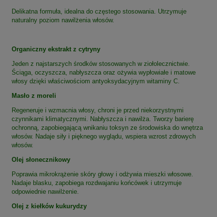
Delikatna formuła, idealna do częstego stosowania. Utrzymuje
naturalny poziom nawilżenia włosów.
Organiczny ekstrakt z cytryny
Jeden z najstarszych środków stosowanych w ziołolecznictwie.
Ściąga, oczyszcza, nabłyszcza oraz ożywia wypłowiałe i matowe
włosy dzięki właściwościom antyoksydacyjnym witaminy C.
Masło z moreli
Regeneruje i wzmacnia włosy, chroni je przed niekorzystnymi
czynnikami klimatycznymi. Nabłyszcza i nawilża. Tworzy barierę
ochronną, zapobiegającą wnikaniu toksyn ze środowiska do wnętrza
włosów. Nadaje siły i pięknego wyglądu, wspiera wzrost zdrowych
włosów.
Olej słonecznikowy
Poprawia mikrokrążenie skóry głowy i odżywia mieszki włosowe.
Nadaje blasku, zapobiega rozdwajaniu końcówek i utrzymuje
odpowiednie nawilżenie.
Olej z kiełków kukurydzy