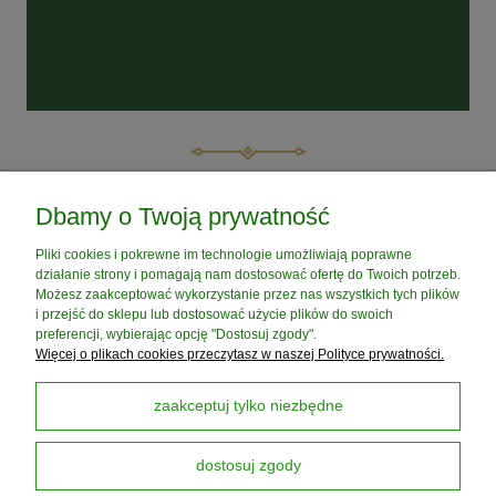
POMOC
Dbamy o Twoją prywatność
Pliki cookies i pokrewne im technologie umożliwiają poprawne
MOJE KONTO
działanie strony i pomagają nam dostosować ofertę do Twoich potrzeb.
Możesz zaakceptować wykorzystanie przez nas wszystkich tych plików
i przejść do sklepu lub dostosować użycie plików do swoich
PŁATNOŚCI I DOSTAWA
preferencji, wybierając opcję "Dostosuj zgody".
Więcej o plikach cookies przeczytasz w naszej Polityce prywatności.
INFORMACJE
zaakceptuj tylko niezbędne
dostosuj zgody
O NAS