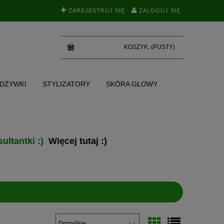
ZAREJESTRUJ SIĘ
ZALOGUJ SIĘ
KOSZYK:
(PUSTY)
ODŻYWKI
STYLIZATORY
SKÓRA GŁOWY
SKI
TEST NA POROWATOŚĆ
BLOG
ultantki :)
Więcej tutaj :)