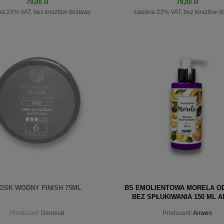
79,00 zł
79,00 zł
ra 23% VAT, bez kosztów dostawy
zawiera 23% VAT, bez kosztów d
do koszyka
do koszyka
OSK WODNY FINISH 75ML
BS EMOLIENTOWA MORELA O
BEZ SPŁUKIWANIA 150 ML 
Producent:
Demeral
Producent:
Anwen