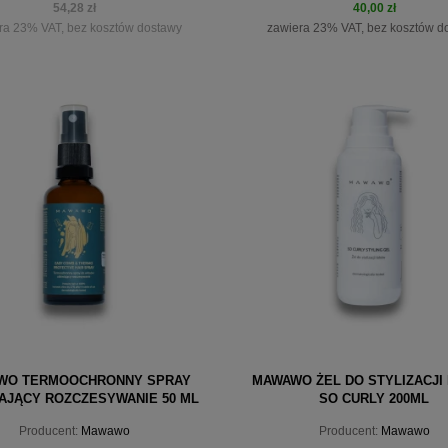
54,28 zł
40,00 zł
ra 23% VAT, bez kosztów dostawy
zawiera 23% VAT, bez kosztów d
iadom o dostępności
do koszyka
WO TERMOOCHRONNY SPRAY
MAWAWO ŻEL DO STYLIZACJI
AJĄCY ROZCZESYWANIE 50 ML
SO CURLY 200ML
Producent:
Mawawo
Producent:
Mawawo