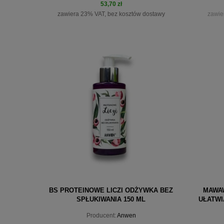
53,70 zł
zawiera 23% VAT, bez kosztów dostawy
zawie
do koszyka
pow
BS PROTEINOWE LICZI ODŻYWKA BEZ
MAWA
SPŁUKIWANIA 150 ML
UŁATWI
Producent:
Anwen