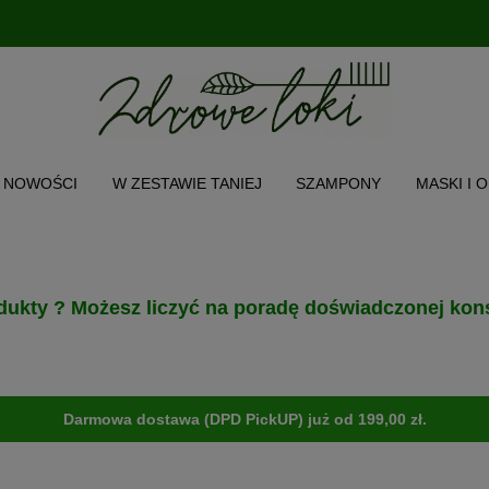
NOWOŚCI
W ZESTAWIE TANIEJ
SZAMPONY
MASKI I 
CH WŁOSA
TWARZ I CIAŁO
AKCESORIA
PRODUKT POL
O NAS
INSTAGRAM
MENU
dukty ? Możesz liczyć na poradę doświadczonej kons
Darmowa dostawa (DPD PickUP) już od 199,00 zł.