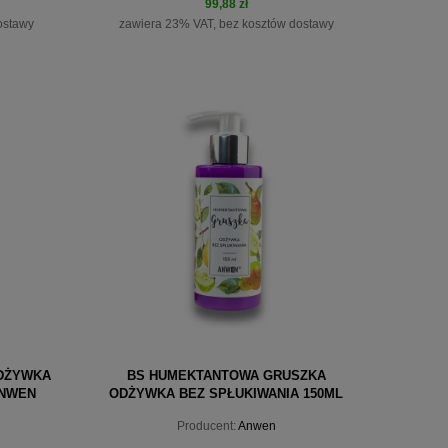
99,88 zł
ostawy
zawiera 23% VAT, bez kosztów dostawy
do koszyka
DŻYWKA
BS HUMEKTANTOWA GRUSZKA
ANWEN
ODŻYWKA BEZ SPŁUKIWANIA 150ML
ANWEN
Producent:
Anwen