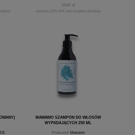
25,87 zł
ostawy
zawiera 23% VAT, bez kosztów dostawy
powiadom o dostępności
NOWANY)
MAWAWO SZAMPON DO WŁOSÓW
WYPADAJĄCYCH 250 ML
IDE
Producent:
Mawawo