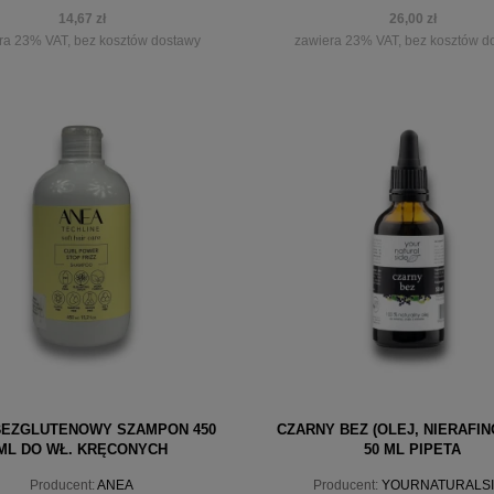
14,67 zł
26,00 zł
ra 23% VAT, bez kosztów dostawy
zawiera 23% VAT, bez kosztów d
iadom o dostępności
powiadom o dostępności
BEZGLUTENOWY SZAMPON 450
CZARNY BEZ (OLEJ, NIERAFI
ML DO WŁ. KRĘCONYCH
50 ML PIPETA
Producent:
ANEA
Producent:
YOURNATURALS