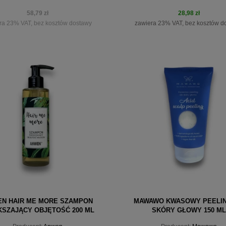
58,79 zł
28,98 zł
ra 23% VAT, bez kosztów dostawy
zawiera 23% VAT, bez kosztów d
iadom o dostępności
do koszyka
N HAIR ME MORE SZAMPON
MAWAWO KWASOWY PEELI
KSZAJĄCY OBJĘTOŚĆ 200 ML
SKÓRY GŁOWY 150 ML