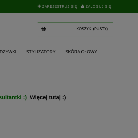
ZAREJESTRUJ SIĘ
ZALOGUJ SIĘ
KOSZYK:
(PUSTY)
ODŻYWKI
STYLIZATORY
SKÓRA GŁOWY
SKI
TEST NA POROWATOŚĆ
BLOG
ultantki :)
Więcej tutaj :)