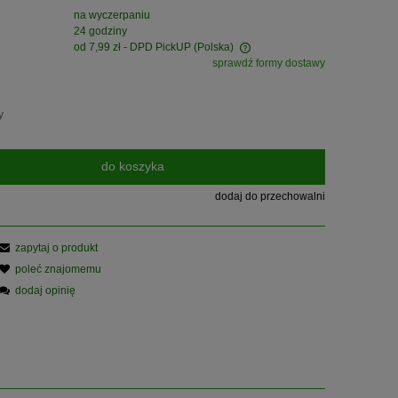
na wyczerpaniu
24 godziny
od 7,99 zł
- DPD PickUP
(Polska)
sprawdź formy dostawy
Cena nie zawiera ewentualnych kosztów
płatności
y
do koszyka
dodaj do przechowalni
zapytaj o produkt
poleć znajomemu
dodaj opinię