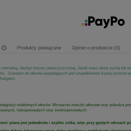
y
Produkty powiązane
Opinie o produkcie (0)
Cena nie zawiera ewentualnych kosztów
rę normalną, niezbyt mocno zanieczyszczoną. Jeżeli masz skórę suchą lub wr
płatności
niu.
Szampon do włosów wypadających jest uzupełnieniem kuracji przeciw 
chologiem.
ielęgnacji osłabionych włosów. Wzmacnia mieszki włosowe oraz pobudza por
alowanych, niskoporowatych oraz średnioporowatych.
eni: piana jest jedwabista i szybko znika, więc przy gęstych włosach p
zo dobrze tolerowany przez skórę wrażliwą z problemami alergiczny