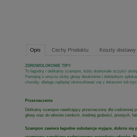
Opis
Cechy Produktu
Koszty dostaw
ZDROWOLOKOWE TIPY
To łagodny i delikatny szampon, który doskonale oczyści skó
Pamiętaj o umyciu skóry głowy dwukrotnie i dokładnym spłuka
choroby, dlatego najlepiej skonsultować się z lekarzem lub try
Przeznaczenie
Delikatny szampon nawilżający przeznaczony dla codziennej p
głowy oraz do włosów cienkich, średniej grubości, prostych, f
Szampon zawiera łagodne substancje myjące, dobrze się pi
szamponu zapobiega nadmiernemu wypadaniu włosów. Bard