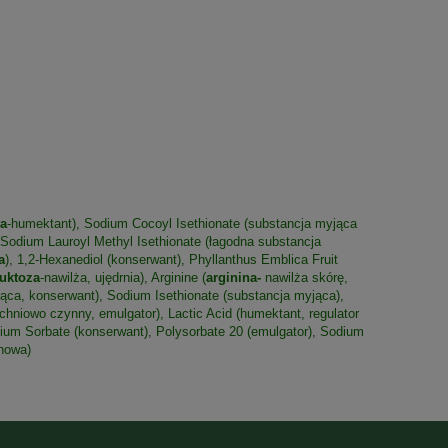
na
-humektant), Sodium Cocoyl Isethionate (substancja myjąca
Sodium Lauroyl Methyl Isethionate (łagodna substancja
a
), 1,2-Hexanediol (konserwant), Phyllanthus Emblica Fruit
ruktoza
-nawilża, ujędrnia), Arginine (
arginina-
nawilża skórę,
jąca, konserwant), Sodium Isethionate (substancja myjąca),
hniowo czynny, emulgator), Lactic Acid (humektant, regulator
ium Sorbate (konserwant), Polysorbate 20 (emulgator), Sodium
howa)