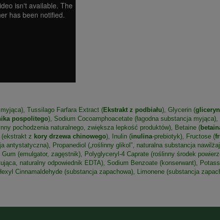
yjąca), Tussilago Farfara Extract (
Ekstrakt z podbiału
), Glycerin (
glicery
ika pospolitego
), Sodium Cocoamphoacetate (łagodna substancja myjąca), 
nny pochodzenia naturalnego, zwiększa lepkość produktów), Betaine (
betain
 (ekstrakt z
kory drzewa chinowego
), Inulin (
inulina
-prebiotyk), Fructose (
f
ntystatyczna), Propanediol („roślinny glikol”, naturalna substancja nawilża
um (emulgator, zagęstnik), Polyglyceryl-4 Caprate (roślinny środek powierzc
atująca, naturalny odpowiednik EDTA), Sodium Benzoate (konserwant), Potass
, Hexyl Cinnamaldehyde (substancja zapachowa), Limonene (substancja zapac