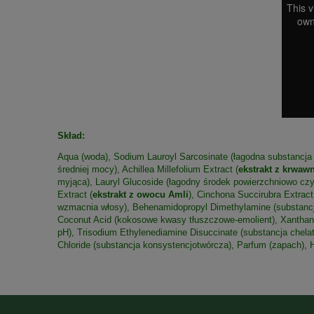
Skład:
Aqua (woda), Sodium Lauroyl Sarcosinate (łagodna substancja m
średniej mocy), Achillea Millefolium Extract (
ekstrakt z
krwawn
myjąca), Lauryl Glucoside (łagodny środek powierzchniowo czy
Extract (
ekstrakt z owocu Amli
), Cinchona Succirubra Extract
wzmacnia włosy), Behenamidopropyl Dimethylamine (substancja a
Coconut Acid (kokosowe kwasy tłuszczowe-emolient), Xanthan G
pH), Trisodium Ethylenediamine Disuccinate (substancja chel
Chloride (substancja konsystencjotwórcza), Parfum (zapach)