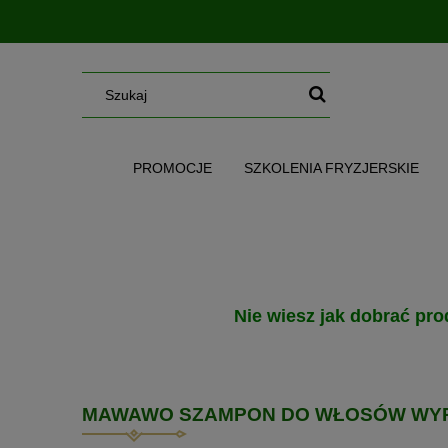
PROMOCJE
SZKOLENIA FRYZJERSKIE
SERUM/MGIEŁKI/OLEJE/MASŁA
WG CE
Nie wiesz jak dobrać pro
MAWAWO SZAMPON DO WŁOSÓW WYP