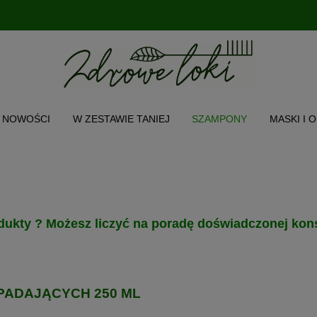
NOWOŚCI
W ZESTAWIE TANIEJ
SZAMPONY
MASKI I 
CH WŁOSA
TWARZ I CIAŁO
AKCESORIA
PRODUKT POL
O NAS
INSTAGRAM
MENU
dukty ? Możesz liczyć na poradę doświadczonej kons
ADAJĄCYCH 250 ML