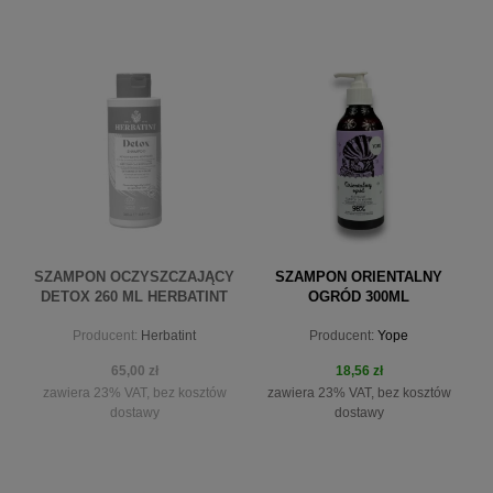
do koszyka
SZAMPON OCZYSZCZAJĄCY
SZAMPON ORIENTALNY
DETOX 260 ML HERBATINT
OGRÓD 300ML
Producent:
Herbatint
Producent:
Yope
65,00 zł
18,56 zł
zawiera 23% VAT, bez kosztów
zawiera 23% VAT, bez kosztów
dostawy
dostawy