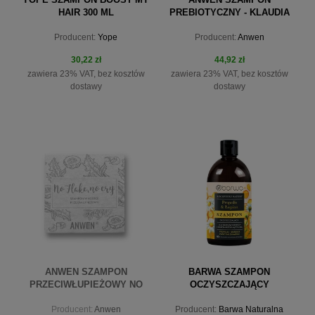
HAIR 300 ML
PREBIOTYCZNY - KLAUDIA
MATUSZEWSKA 300 ML
Producent:
Yope
Producent:
Anwen
30,22 zł
44,92 zł
zawiera 23% VAT, bez kosztów
zawiera 23% VAT, bez kosztów
dostawy
dostawy
do koszyka
do koszyka
ANWEN SZAMPON
BARWA SZAMPON
PRZECIWŁUPIEŻOWY NO
OCZYSZCZAJĄCY
FLAKE, NO CRY W KOSTCE
PROPOLIS + ŁOPIAN
Producent:
Anwen
Producent:
Barwa Naturalna
RECEPTURY NATURY 380ML