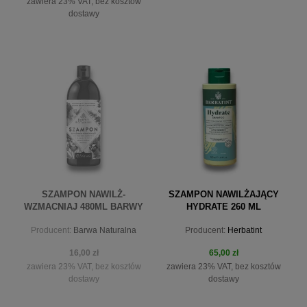
zawiera 23% VAT, bez kosztów
dostawy
powiadom o dostępności
do koszyka
SZAMPON NAWILŻ-
SZAMPON NAWILŻAJĄCY
WZMACNIAJ 480ML BARWY
HYDRATE 260 ML
BOTANIKI
HERBATINT
Producent:
Barwa Naturalna
Producent:
Herbatint
16,00 zł
65,00 zł
zawiera 23% VAT, bez kosztów
zawiera 23% VAT, bez kosztów
dostawy
dostawy