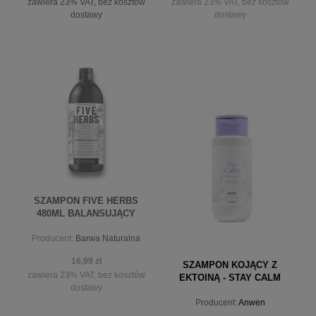
zawiera 23% VAT, bez kosztów
zawiera 23% VAT, bez kosztów
dostawy
dostawy
do koszyka
powiadom o dostępności
SZAMPON FIVE HERBS
480ML BALANSUJĄCY
Producent:
Barwa Naturalna
16,99 zł
SZAMPON KOJĄCY Z
zawiera 23% VAT, bez kosztów
EKTOINĄ - STAY CALM
dostawy
Producent:
Anwen