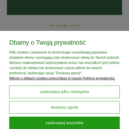
POMOC
Dbamy o Twoją prywatność
Pliki cookies i pokrewne im technologie umożliwiają poprawne
MOJE KONTO
działanie strony i pomagają nam dostosować ofertę do Twoich potrzeb.
Możesz zaakceptować wykorzystanie przez nas wszystkich tych plików
i przejść do sklepu lub dostosować użycie plików do swoich
PŁATNOŚCI I DOSTAWA
preferencji, wybierając opcję "Dostosuj zgody".
Więcej o plikach cookies przeczytasz w naszej Polityce prywatności.
INFORMACJE
zaakceptuj tylko niezbędne
dostosuj zgody
O NAS
zaakceptuj wszystkie
Darmowa Dostawa od 199 zł