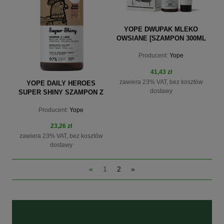
YOPE DWUPAK MLEKO
OWSIANE [SZAMPON 300ML
+ ODŻYWKA 170ML]
Producent:
Yope
41,43 zł
zawiera 23% VAT, bez kosztów
YOPE DAILY HEROES
dostawy
SUPER SHINY SZAMPON Z
LNEM 300ML
Producent:
Yope
23,26 zł
zawiera 23% VAT, bez kosztów
do koszyka
dostawy
«
1
2
»
do koszyka