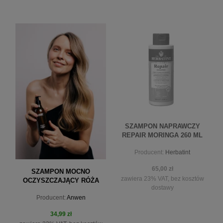
do koszyka
powiadom o dostępności
SZAMPON NAPRAWCZY
REPAIR MORINGA 260 ML
HERBATINT
Producent:
Herbatint
65,00 zł
SZAMPON MOCNO
zawiera 23% VAT, bez kosztów
OCZYSZCZAJĄCY RÓŻA
dostawy
MALINA ANWEN X
Producent:
Anwen
MINISTERSTWO 200ML
34,99 zł