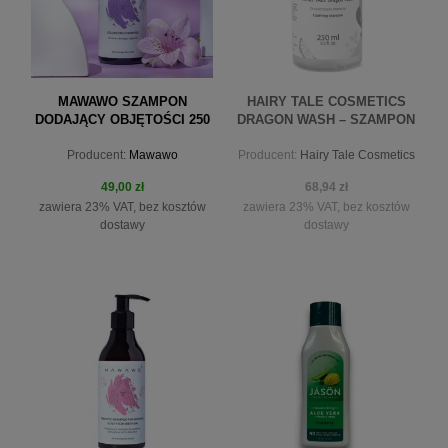
MAWAWO SZAMPON
HAIRY TALE COSMETICS
DODAJĄCY OBJĘTOŚCI 250
DRAGON WASH – SZAMPON
ML
OCZYSZCZAJĄCY 250ML
Producent:
Mawawo
Producent:
Hairy Tale Cosmetics
49,00 zł
68,94 zł
zawiera 23% VAT, bez kosztów
zawiera 23% VAT, bez kosztów
dostawy
dostawy
do koszyka
powiadom o dostępności