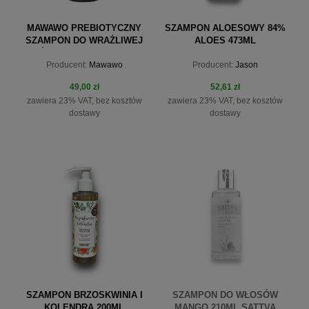
MAWAWO PREBIOTYCZNY
SZAMPON ALOESOWY 84%
SZAMPON DO WRAŻLIWEJ
ALOES 473ML
SKÓRY GŁOWY OD 1 DNIA
Producent:
Mawawo
Producent:
Jason
ŻYCIA 250ML
49,00 zł
52,61 zł
zawiera 23% VAT, bez kosztów
zawiera 23% VAT, bez kosztów
dostawy
dostawy
do koszyka
powiadom o dostępności
SZAMPON BRZOSKWINIA I
SZAMPON DO WŁOSÓW
KOLENDRA 200ML
MANGO 210ML SATTVA