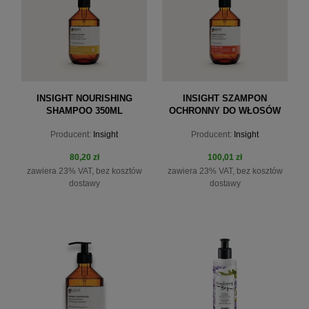
INSIGHT NOURISHING
INSIGHT SZAMPON
SHAMPOO 350ML
OCHRONNY DO WŁOSÓW
FARBOWANYCH COLORED
Producent:
Insight
Producent:
Insight
HAIR 350ML
80,20 zł
100,01 zł
zawiera 23% VAT, bez kosztów
zawiera 23% VAT, bez kosztów
dostawy
dostawy
do koszyka
do koszyka