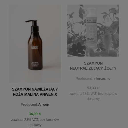
powiadom o dostępności
do koszyka
SZAMPON
NEUTRALIZUJACY ŻÓŁTY
ODC. 300ML
Producent:
Intercosmo
53,33 zł
SZAMPON NAWILŻAJĄCY
zawiera 23% VAT, bez kosztów
RÓŻA MALINA ANWEN X
dostawy
MINISTERSTWO 150ML
Producent:
Anwen
34,99 zł
zawiera 23% VAT, bez kosztów
dostawy
powiadom o dostępności