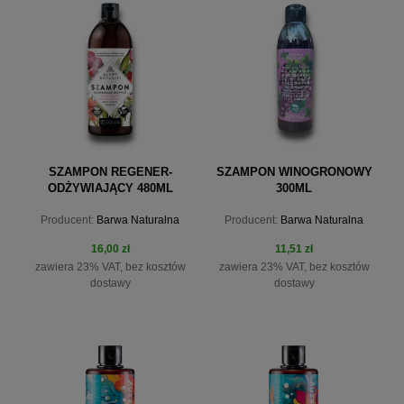
powiadom o dostępności
do koszyka
SZAMPON REGENER-
SZAMPON WINOGRONOWY
ODŻYWIAJĄCY 480ML
300ML
BARWY BOTANIKI
Producent:
Barwa Naturalna
Producent:
Barwa Naturalna
16,00 zł
11,51 zł
zawiera 23% VAT, bez kosztów
zawiera 23% VAT, bez kosztów
dostawy
dostawy
do koszyka
do koszyka