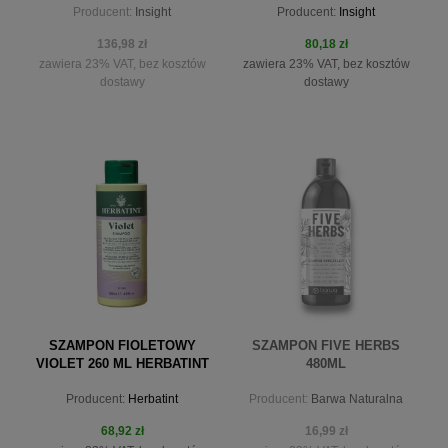
Producent:
Insight
Producent:
Insight
350ML INSIGHT DAILY USE
136,98 zł
80,18 zł
zawiera 23% VAT, bez kosztów
zawiera 23% VAT, bez kosztów
dostawy
dostawy
powiadom o dostępności
do koszyka
SZAMPON FIOLETOWY
SZAMPON FIVE HERBS
VIOLET 260 ML HERBATINT
480ML
Producent:
Herbatint
Producent:
Barwa Naturalna
68,92 zł
16,99 zł