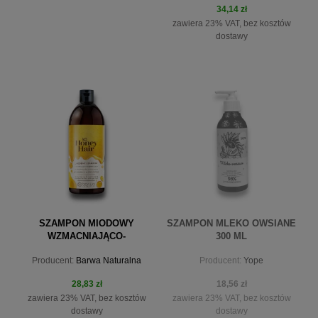
34,14 zł
zawiera 23% VAT, bez kosztów
dostawy
powiadom o dostępności
do koszyka
SZAMPON MIODOWY
SZAMPON MLEKO OWSIANE
WZMACNIAJĄCO-
300 ML
REGENERACYJNY 480ML
Producent:
Barwa Naturalna
Producent:
Yope
28,83 zł
18,56 zł
zawiera 23% VAT, bez kosztów
zawiera 23% VAT, bez kosztów
dostawy
dostawy