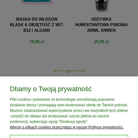
MASKA DO WŁOSÓW
ODŻYWKA
BLASK & OBJĘTOŚĆ Z WIT.
HUMEKTANTOWA PIWONIA
B12 I ALGAMI
200ML ANWEN
79,00 zł
29,99 zł
do koszyka
do koszyka
POMOC
Dbamy o Twoją prywatność
Pliki cookies i pokrewne im technologie umożliwiają poprawne
MOJE KONTO
działanie strony i pomagają nam dostosować ofertę do Twoich potrzeb.
Możesz zaakceptować wykorzystanie przez nas wszystkich tych plików
i przejść do sklepu lub dostosować użycie plików do swoich
PŁATNOŚCI I DOSTAWA
preferencji, wybierając opcję "Dostosuj zgody".
Więcej o plikach cookies przeczytasz w naszej Polityce prywatności.