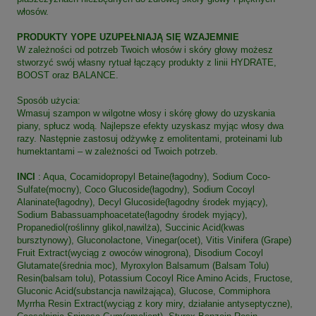
włosów.
PRODUKTY YOPE UZUPEŁNIAJĄ SIĘ WZAJEMNIE
W zależności od potrzeb Twoich włosów i skóry głowy możesz
stworzyć swój własny rytuał łączący produkty z linii HYDRATE,
BOOST oraz BALANCE.
Sposób użycia:
Wmasuj szampon w wilgotne włosy i skórę głowy do uzyskania
piany, spłucz wodą. Najlepsze efekty uzyskasz myjąc włosy dwa
razy. Następnie zastosuj odżywkę z emolitentami, proteinami lub
humektantami – w zależności od Twoich potrzeb.
INCI
: Aqua, Cocamidopropyl Betaine(łagodny), Sodium Coco-
Sulfate(mocny), Coco Glucoside(łagodny), Sodium Cocoyl
Alaninate(łagodny), Decyl Glucoside(łagodny środek myjący),
Sodium Babassuamphoacetate(łagodny środek myjący),
Propanediol(roślinny glikol,nawilża), Succinic Acid(kwas
bursztynowy), Gluconolactone, Vinegar(ocet), Vitis Vinifera (Grape)
Fruit Extract(wyciąg z owoców winogrona), Disodium Cocoyl
Glutamate(średnia moc), Myroxylon Balsamum (Balsam Tolu)
Resin(balsam tolu), Potassium Cocoyl Rice Amino Acids, Fructose,
Gluconic Acid(substancja nawilżająca), Glucose, Commiphora
Myrrha Resin Extract(wyciąg z kory miry, działanie antyseptyczne),