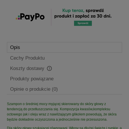
Opis
Cechy Produktu
Koszty dostawy
Cena nie zawiera ewentualnych kosztów płatności
Produkty powiązane
Opinie o produkcie (0)
Szampon o średniej mocy myjącej skierowany do skóry głowy z
tendencją do przetłuszczania się. Kompozycja kwasów,kompleksu
octowego jak i oleju wraz z nawilżającym glikolem powodują, że skóra
będzie dokładnie oczyszczona a jednocześnie nie przesuszona.
Dla skóry głowy szukającej równowagi. Włosy są dłużej świeże i sypkie, a