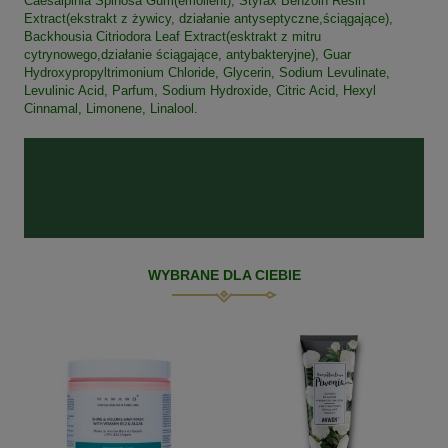
Caesalpinia Spinosa Gum(emolient), Styrax Benzoin Resin
Extract(ekstrakt z żywicy, działanie antyseptyczne,ściągające),
Backhousia Citriodora Leaf Extract(esktrakt z mitru
cytrynowego,działanie ściągające, antybakteryjne), Guar
Hydroxypropyltrimonium Chloride, Glycerin, Sodium Levulinate,
Levulinic Acid, Parfum, Sodium Hydroxide, Citric Acid, Hexyl
Cinnamal, Limonene, Linalool.
WYBRANE DLA CIEBIE