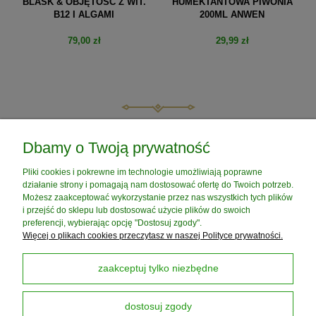
BLASK & OBJĘTOŚĆ Z WIT.
HUMEKTANTOWA PIWONIA
B12 I ALGAMI
200ML ANWEN
79,00 zł
29,99 zł
do koszyka
do koszyka
POMOC
Dbamy o Twoją prywatność
Pliki cookies i pokrewne im technologie umożliwiają poprawne
MOJE KONTO
działanie strony i pomagają nam dostosować ofertę do Twoich potrzeb.
Możesz zaakceptować wykorzystanie przez nas wszystkich tych plików
i przejść do sklepu lub dostosować użycie plików do swoich
PŁATNOŚCI I DOSTAWA
preferencji, wybierając opcję "Dostosuj zgody".
Więcej o plikach cookies przeczytasz w naszej Polityce prywatności.
INFORMACJE
zaakceptuj tylko niezbędne
dostosuj zgody
O NAS