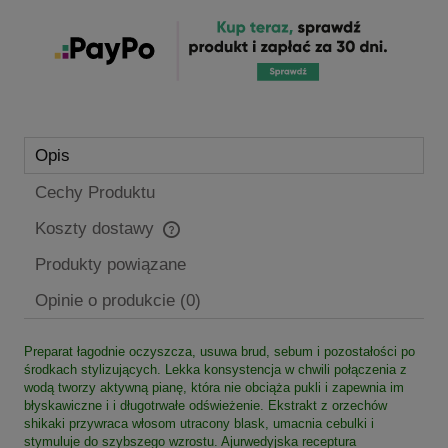
Opis
Cechy Produktu
Koszty dostawy
Cena nie zawiera ewentualnych kosztów płatności
Produkty powiązane
Opinie o produkcie (0)
Preparat łagodnie oczyszcza, usuwa brud, sebum i pozostałości po
środkach stylizujących. Lekka konsystencja w chwili połączenia z
wodą tworzy aktywną pianę, która nie obciąża pukli i zapewnia im
błyskawiczne i i długotrwałe odświeżenie. Ekstrakt z orzechów
shikaki przywraca włosom utracony blask, umacnia cebulki i
stymuluje do szybszego wzrostu. Ajurwedyjska receptura