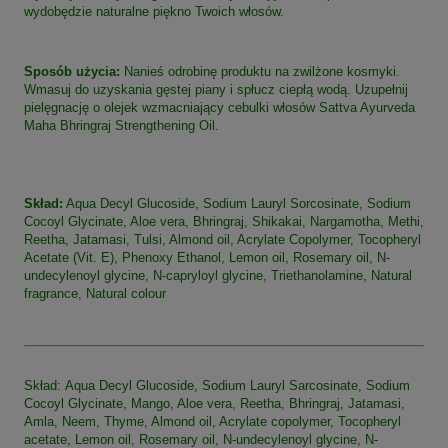
wydobędzie naturalne piękno Twoich włosów.
Sposób użycia:
Nanieś odrobinę produktu na zwilżone kosmyki.
Wmasuj do uzyskania gęstej piany i spłucz ciepłą wodą. Uzupełnij
pielęgnację o olejek wzmacniający cebulki włosów Sattva Ayurveda
Maha Bhringraj Strengthening Oil.
Skład:
Aqua Decyl Glucoside, Sodium Lauryl Sorcosinate, Sodium
Cocoyl Glycinate, Aloe vera, Bhringraj, Shikakai, Nargamotha, Methi,
Reetha, Jatamasi, Tulsi, Almond oil, Acrylate Copolymer, Tocopheryl
Acetate (Vit. E), Phenoxy Ethanol, Lemon oil, Rosemary oil, N-
undecylenoyl glycine, N-capryloyl glycine, Triethanolamine, Natural
fragrance, Natural colour
Skład: Aqua Decyl Glucoside, Sodium Lauryl Sarcosinate, Sodium
Cocoyl Glycinate, Mango, Aloe vera, Reetha, Bhringraj, Jatamasi,
Amla, Neem, Thyme, Almond oil, Acrylate copolymer, Tocopheryl
acetate, Lemon oil, Rosemary oil, N-undecylenoyl glycine, N-