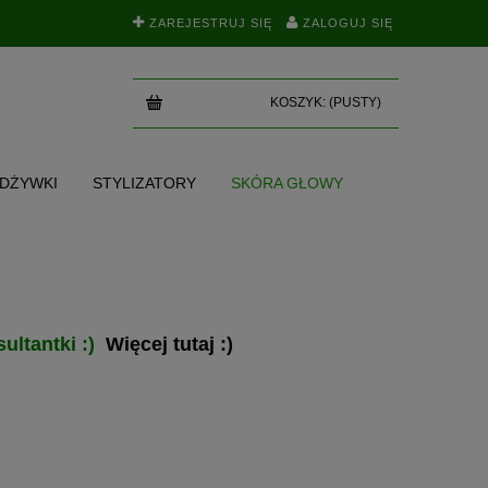
ZAREJESTRUJ SIĘ
ZALOGUJ SIĘ
KOSZYK:
(PUSTY)
ODŻYWKI
STYLIZATORY
SKÓRA GŁOWY
SKI
TEST NA POROWATOŚĆ
BLOG
ultantki :)
Więcej tutaj :)