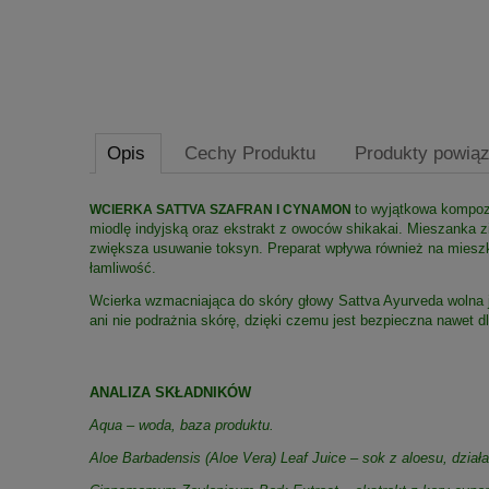
Opis
Cechy Produktu
Produkty powią
to wyjątkowa kompozy
WCIERKA SATTVA SZAFRAN I CYNAMON
miodlę indyjską oraz ekstrakt z owoców shikakai. Mieszanka zió
zwiększa usuwanie toksyn. Preparat wpływa również na mieszki
łamliwość.
Wcierka wzmacniająca do skóry głowy Sattva Ayurveda wolna jes
ani nie podrażnia skórę, dzięki czemu jest bezpieczna nawet d
ANALIZA SKŁADNIKÓW
Aqua – woda, baza produktu.
Aloe Barbadensis (Aloe Vera) Leaf Juice – sok z aloesu, działa