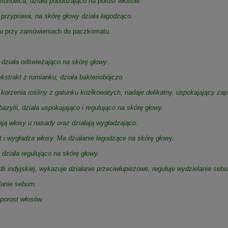
onowca, działa pobudzająco na porost włosów.
 przyprawa, na skórę głowy działa łagodząco.
u przy zamówieniach do paczkomatu.
, działa odświeżająco na skórę głowy.
kstrakt z rumianku, działa bakteriobójczo.
korzenia rośliny z gatunku kozłkowatych, nadaje delikatny, uspokajający za
bazylii, działa uspokajająco i regulująco na skórę głowy.
ają włosy u nasady oraz działają wygładzająco.
t i wygładza włosy. Ma działanie łagodzące na skórę głowy.
 działa regulująco na skórę głowy.
li indyjskiej, wykazuje działanie przeciwłupieżowe, reguluje wydzielanie seb
lanie sebum.
porost włosów.