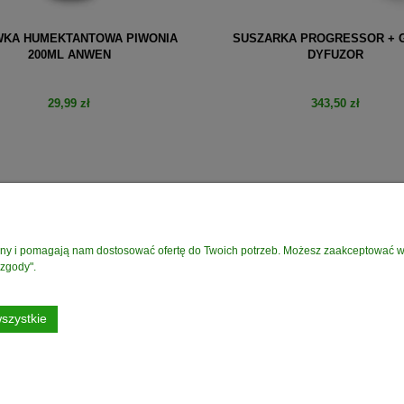
KA HUMEKTANTOWA PIWONIA
SUSZARKA PROGRESSOR + 
200ML ANWEN
DYFUZOR
29,99 zł
343,50 zł
do koszyka
do koszyka
PŁATNOŚCI I DOSTAWA
INFORMACJE
rony i pomagają nam dostosować ofertę do Twoich potrzeb. Możesz zaakceptować wyk
Czas i koszty dostawy
Polityka prywatnośc
 zgody".
Formy płatności
Regulamin Sklepu
Czas realizacji zamówienia
szystkie
Darmowa Dostawa od 199 zł
dotyczy DPD PickUP