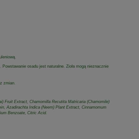
uleniową.
e. Powstawanie osadu jest naturalne. Zioła mogą nieznacznie
ez zmian.
i) Fruit Extract, Chamomilla Recutita Matricaria (Chamomile)
tein, Azadirachta Indica (Neem) Plant Extract, Cinnamomum
ium Benzoate, Citric Acid.