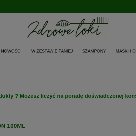
NOWOŚCI
W ZESTAWIE TANIEJ
SZAMPONY
MASKI I 
CH WŁOSA
TWARZ I CIAŁO
AKCESORIA
PRODUKT POL
O NAS
INSTAGRAM
MENU
dukty ? Możesz liczyć na poradę doświadczonej kons
ON 100ML