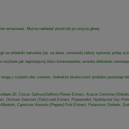
atnie wmasować. Można nakładać przed lub po umyciu głowy.
gii na składniki naturalne (np. na aloes, rumianek) należy wykonać próbę ucz
 możliwie jak najmniejszej ilości konserwantów, wcierka delikatnie ciemniej
ach mogą z czasem ulec zmianie. Jednakże skuteczność produktu pozostaje b
orbate 20, Crocus Sativus(Saffron) Flower Extract, Acacia Concinna (Shikaka
act, Ocimum Sanctum (Tulsi) Leaf Extract, Propanediol, Hydrolyzed Soy Pro
Allantoin, Capsicum Annuum (Pepper) Fruit Extract, Potassium Sorbate, Sod