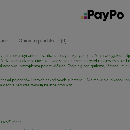
zane
Opinie o produkcie (0)
cja aloesu, cynamonu, szafranu, bazylii azjatyckiej i ziół ajurwedyjskich.
Sp
ł działa łagodząco, niweluje swędzenie i zmniejsza ryzyko pojawienia się łup
 włosowe, przyspiesza porost włókien. Stają się one grubsze, lśniące i mię
t od parabenów i innych szkodliwych substancji. Nie ma w niej alkoholu ani 
la osób z nadwrażliwością na inne produkty.
 nawilżająco.