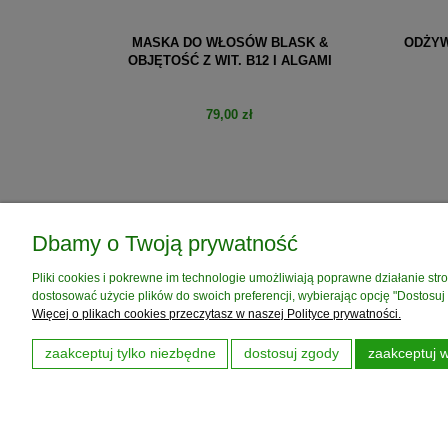
EMELLA &
MASKA DO WŁOSÓW BLASK &
ODŻYW
OBJĘTOŚĆ Z WIT. B12 I ALGAMI
79,00 zł
do koszyka
Dbamy o Twoją prywatność
POMOC
MOJE KONTO
Pliki cookies i pokrewne im technologie umożliwiają poprawne działanie st
Zwroty i reklamacje
Twoje zamówienia
dostosować użycie plików do swoich preferencji, wybierając opcję "Dostosuj
Kontakt
Ustawienia konta
Więcej o plikach cookies przeczytasz w naszej Polityce prywatności.
Dobór kosmetyków
Przechowalnia
zaakceptuj tylko niezbędne
dostosuj zgody
zaakceptuj w
FAQ