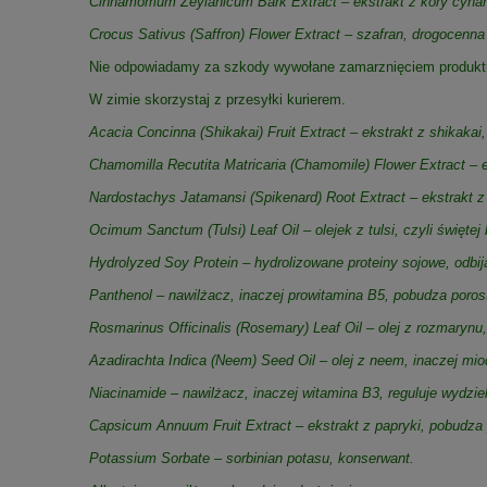
Cinnamomum Zeylanicum Bark Extract – ekstrakt z kory cynam
Crocus Sativus (Saffron) Flower Extract – szafran, drogocenna
Nie odpowiadamy za szkody wywołane zamarznięciem produkt
W zimie skorzystaj z przesyłki kurierem.
Acacia Concinna (Shikakai) Fruit Extract – ekstrakt z shikakai
Chamomilla Recutita Matricaria (Chamomile) Flower Extract – e
Nardostachys Jatamansi (Spikenard) Root Extract – ekstrakt z 
Ocimum Sanctum (Tulsi) Leaf Oil – olejek z tulsi, czyli świętej 
Hydrolyzed Soy Protein – hydrolizowane proteiny sojowe, odbij
Panthenol – nawilżacz, inaczej prowitamina B5, pobudza poros
Rosmarinus Officinalis (Rosemary) Leaf Oil – olej z rozmarynu,
Azadirachta Indica (Neem) Seed Oil – olej z neem, inaczej miod
Niacinamide – nawilżacz, inaczej witamina B3, reguluje wydzie
Capsicum Annuum Fruit Extract – ekstrakt z papryki, pobudza 
Potassium Sorbate – sorbinian potasu, konserwant.