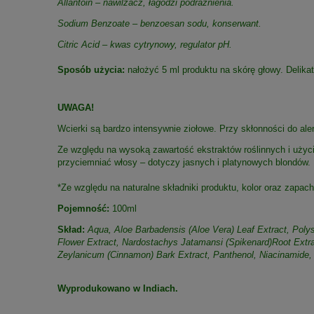
Allantoin – nawilżacz, łagodzi podrażnienia.
Sodium Benzoate – benzoesan sodu, konserwant.
Citric Acid – kwas cytrynowy, regulator pH.
Sposób użycia:
nałożyć 5 ml produktu na skórę głowy. Delik
UWAGA!
Wcierki są bardzo intensywnie ziołowe. Przy skłonności do aler
Ze względu na wysoką zawartość ekstraktów roślinnych i użycie
przyciemniać włosy – dotyczy jasnych i platynowych blondów.
*Ze względu na naturalne składniki produktu, kolor oraz zap
Pojemność:
100ml
Skład:
Aqua, Aloe Barbadensis (Aloe Vera) Leaf Extract, Polys
Flower Extract, Nardostachys Jatamansi (Spikenard)Root Extr
Zeylanicum (Cinnamon) Bark Extract, Panthenol, Niacinamide, 
Wyprodukowano w Indiach.