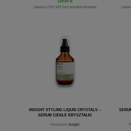
120,00 zł
zawiera 23% VAT, bez kosztów dostawy
zawie
do koszyka
INSIGHT STYLING LIQUID CRYSTALS –
SERU
SERUM CIEKŁE KRYSZTAŁKI
NAWILŻAJĄCE WŁOSY 100ML
Producent:
Insight
P