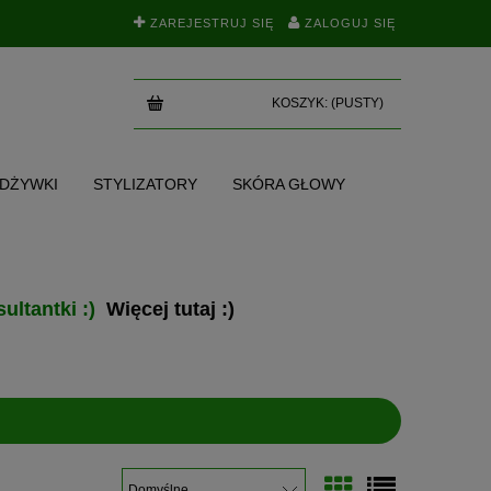
ZAREJESTRUJ SIĘ
ZALOGUJ SIĘ
KOSZYK:
(PUSTY)
ODŻYWKI
STYLIZATORY
SKÓRA GŁOWY
SKI
TEST NA POROWATOŚĆ
BLOG
ultantki :)
Więcej tutaj :)