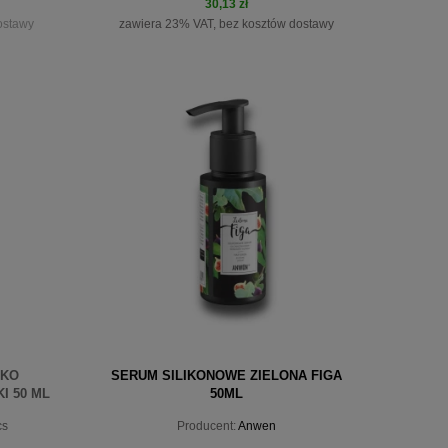
30,13 zł
ostawy
zawiera 23% VAT, bez kosztów dostawy
do koszyka
SKO
SERUM SILIKONOWE ZIELONA FIGA
I 50 ML
50ML
cs
Producent:
Anwen