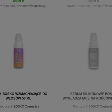
69,99 zł
24,99 zł
ra 23% VAT, bez kosztów dostawy
zawiera 23% VAT, bez kosztów d
do koszyka
powiadom o dostępności
M BOSKO WZMACNIAJĄCE DO
SERUM SILIKONOWE BO
WŁOSÓW 50 ML
WYGŁADZAJĄCE NA KOŃCÓWK
roducent:
BOSKO Cosmetics
Producent:
BOSKO Cosmeti