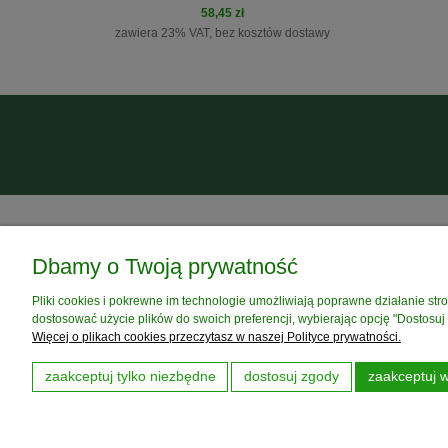
58,45 zł
zawiera 23% VAT, bez kosztów dostawy
do koszyka
Dbamy o Twoją prywatność
POMOC
MOJE KONTO
Pliki cookies i pokrewne im technologie umożliwiają poprawne działanie st
Zwroty i reklamacje
Twoje zamówienia
dostosować użycie plików do swoich preferencji, wybierając opcję "Dostosuj
Kontakt
Ustawienia konta
Więcej o plikach cookies przeczytasz w naszej Polityce prywatności.
Dobór kosmetyków
Przechowalnia
FAQ
zaakceptuj tylko niezbędne
dostosuj zgody
zaakceptuj w