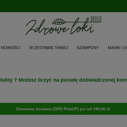
NOWOŚCI
W ZESTAWIE TANIEJ
SZAMPONY
MASKI I 
CH WŁOSA
TWARZ I CIAŁO
AKCESORIA
PRODUKT POL
O NAS
INSTAGRAM
MENU
dukty ? Możesz liczyć na poradę doświadczonej kons
Darmowa dostawa (DPD PickUP) już od 199,00 zł.