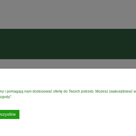
PŁATNOŚCI I DOSTAWA
INFORMACJE
rony i pomagają nam dostosować ofertę do Twoich potrzeb. Możesz zaakceptować wyk
Czas i koszty dostawy
Polityka prywatnośc
 zgody".
Formy płatności
Regulamin Sklepu
Czas realizacji zamówienia
szystkie
Darmowa Dostawa od 199 zł
dotyczy DPD PickUP