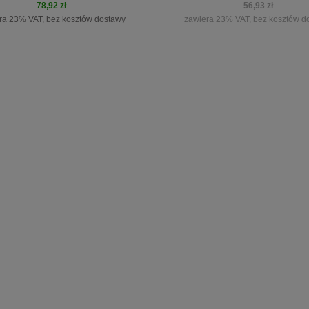
78,92 zł
56,93 zł
ra 23% VAT, bez kosztów dostawy
zawiera 23% VAT, bez kosztów d
do koszyka
powiadom o dostępności