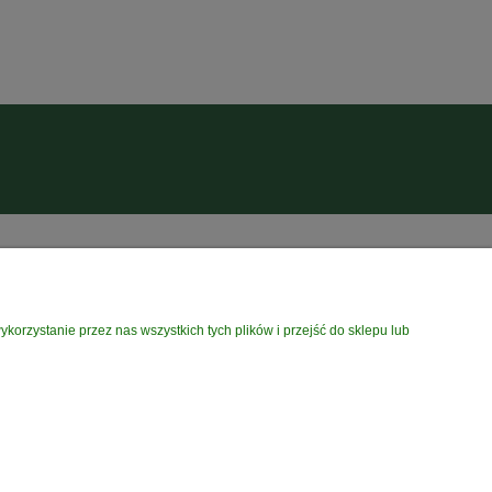
O NAS
orzystanie przez nas wszystkich tych plików i przejść do sklepu lub
i
O Nas
szkolenia
Kontakt i dane firmy