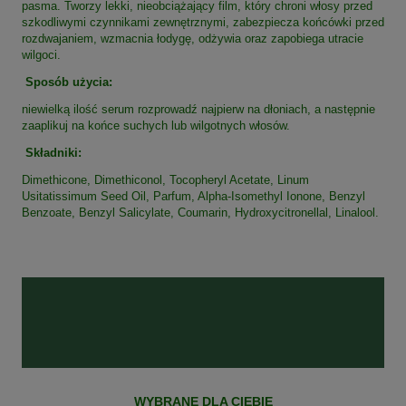
pasma. Tworzy lekki, nieobciążający film, który chroni włosy przed
szkodliwymi czynnikami zewnętrznymi, zabezpiecza końcówki przed
rozdwajaniem, wzmacnia łodygę, odżywia oraz zapobiega utracie
wilgoci.
Sposób użycia:
niewielką ilość serum rozprowadź najpierw na dłoniach, a następnie
zaaplikuj na końce suchych lub wilgotnych włosów.
Składniki:
Dimethicone, Dimethiconol, Tocopheryl Acetate, Linum
Usitatissimum Seed Oil, Parfum, Alpha-Isomethyl Ionone, Benzyl
Benzoate, Benzyl Salicylate, Coumarin, Hydroxycitronellal, Linalool.
WYBRANE DLA CIEBIE