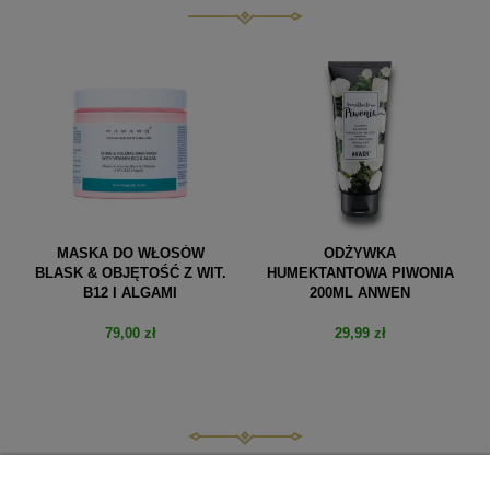
MASKA DO WŁOSÓW
ODŻYWKA
BLASK & OBJĘTOŚĆ Z WIT.
HUMEKTANTOWA PIWONIA
B12 I ALGAMI
200ML ANWEN
79,00 zł
29,99 zł
do koszyka
do koszyka
POMOC