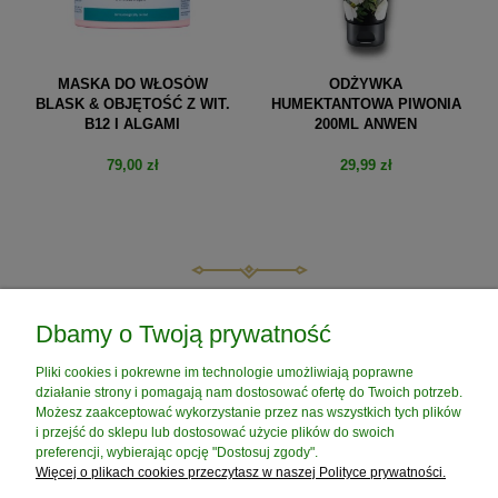
MASKA DO WŁOSÓW
ODŻYWKA
BLASK & OBJĘTOŚĆ Z WIT.
HUMEKTANTOWA PIWONIA
B12 I ALGAMI
200ML ANWEN
79,00 zł
29,99 zł
do koszyka
do koszyka
POMOC
Dbamy o Twoją prywatność
Pliki cookies i pokrewne im technologie umożliwiają poprawne
MOJE KONTO
działanie strony i pomagają nam dostosować ofertę do Twoich potrzeb.
Możesz zaakceptować wykorzystanie przez nas wszystkich tych plików
i przejść do sklepu lub dostosować użycie plików do swoich
PŁATNOŚCI I DOSTAWA
preferencji, wybierając opcję "Dostosuj zgody".
Więcej o plikach cookies przeczytasz w naszej Polityce prywatności.