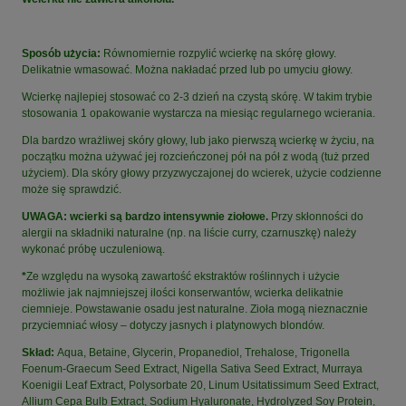
Sposób użycia:
Równomiernie rozpylić wcierkę na skórę głowy.
Delikatnie wmasować. Można nakładać przed lub po umyciu głowy.
Wcierkę najlepiej stosować co 2-3 dzień na czystą skórę. W takim trybie
stosowania 1 opakowanie wystarcza na miesiąc regularnego wcierania.
Dla bardzo wrażliwej skóry głowy, lub jako pierwszą wcierkę w życiu, na
początku można używać jej rozcieńczonej pół na pół z wodą (tuż przed
użyciem). Dla skóry głowy przyzwyczajonej do wcierek, użycie codzienne
może się sprawdzić.
UWAGA: wcierki są bardzo intensywnie ziołowe.
Przy skłonności do
alergii na składniki naturalne (np. na liście curry, czarnuszkę) należy
wykonać próbę uczuleniową.
*
Ze względu na wysoką zawartość ekstraktów roślinnych i użycie
możliwie jak najmniejszej ilości konserwantów, wcierka delikatnie
ciemnieje. Powstawanie osadu jest naturalne. Zioła mogą nieznacznie
przyciemniać włosy – dotyczy jasnych i platynowych blondów.
Skład:
Aqua, Betaine, Glycerin, Propanediol, Trehalose, Trigonella
Foenum-Graecum Seed Extract, Nigella Sativa Seed Extract, Murraya
Koenigii Leaf Extract, Polysorbate 20, Linum Usitatissimum Seed Extract,
Allium Cepa Bulb Extract, Sodium Hyaluronate, Hydrolyzed Soy Protein,