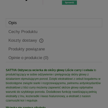
Opis
Cechy Produktu
Koszty dostawy
Cena nie zawiera ewentualnych kosztów płatności
Produkty powiązane
Opinie o produkcie (0)
SATTVA Odżywcza wcierka do skóry głowy Liście curry i cebula
to
produkt łączący w sobie odżywienie i pielęgnację skóry głowy z
działaniem stymulującym porost. Dzięki ekstraktowi z cebuli bogatemu w
biodostępne związki siarki i rozgrzewającemu, pełnemu antyoksydantów
ekstraktowi z liści curry możemy zapewnić skórze głowy optymalne
warunki do szybkiego porostu. Dodatkowo funkcję nawilżającą pełnią
ekstrakty z lnu, kozieradki i kwas hialuronowy, a ekstrakt z nasion
czarnuszki koi i reguluje.
Wcierka nie zawiera alkoholu.