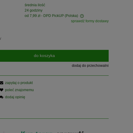
średnia ilość
24 godziny
od 7,99 zł
- DPD PickUP
(Polska)
sprawdź formy dostawy
Cena nie zawiera ewentualnych kosztów
płatności
y
do koszyka
dodaj do przechowalni
zapytaj o produkt
poleć znajomemu
dodaj opinię