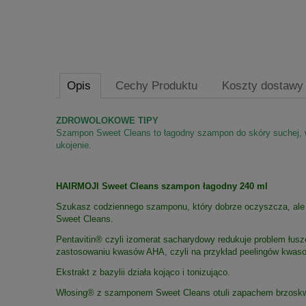
Opis
Cechy Produktu
Koszty dostaw
ZDROWOLOKOWE TIPY
Szampon Sweet Cleans to łagodny szampon do skóry suchej, wra
ukojenie.
HAIRMOJI Sweet Cleans szampon łagodny 240 ml
Szukasz codziennego szamponu, który dobrze oczyszcza, ale 
Sweet Cleans.
Pentavitin® czyli izomerat sacharydowy redukuje problem łusz
zastosowaniu kwasów AHA, czyli na przykład peelingów kwas
Ekstrakt z bazylii działa kojąco i tonizująco.
Włosing® z szamponem Sweet Cleans otuli zapachem brzoskwiń