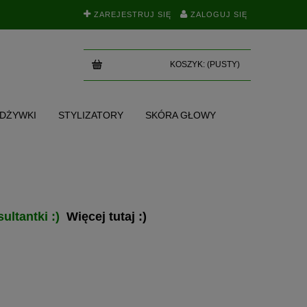
ZAREJESTRUJ SIĘ
ZALOGUJ SIĘ
KOSZYK:
(PUSTY)
ODŻYWKI
STYLIZATORY
SKÓRA GŁOWY
SKI
TEST NA POROWATOŚĆ
BLOG
ultantki :)
Więcej tutaj :)