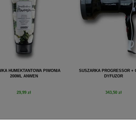
KA HUMEKTANTOWA PIWONIA
SUSZARKA PROGRESSOR + 
200ML ANWEN
DYFUZOR
29,99 zł
343,50 zł
do koszyka
do koszyka
PŁATNOŚCI I DOSTAWA
INFORMACJE