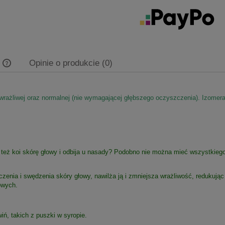
y
Opinie o produkcie (0)
Cena nie zawiera ewentualnych kosztów
żliwej oraz normalnej (nie wymagającej głębszego oczyszczenia). Izomerat 
płatności
też koi skórę głowy i odbija u nasady? Podobno nie można mieć wszystkieg
czenia i swędzenia skóry głowy, nawilża ją i zmniejsza wrażliwość, redukują
owych.
, takich z puszki w syropie.