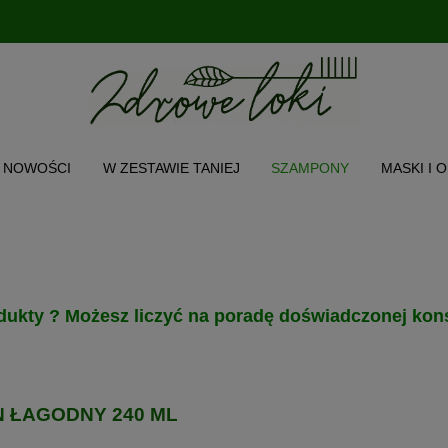
NOWOŚCI
W ZESTAWIE TANIEJ
SZAMPONY
MASKI I 
CH WŁOSA
TWARZ I CIAŁO
AKCESORIA
PRODUKT POL
O NAS
INSTAGRAM
MENU
dukty ? Możesz liczyć na poradę doświadczonej kons
N ŁAGODNY 240 ML