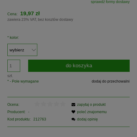
sprawdź formy dostawy
Cena nie zawiera ewentualnych kosztów płatności
19,97 zł
Cena:
zawiera 23% VAT, bez kosztów dostawy
*
kolor:
do koszyka
szt.
*
- Pole wymagane
dodaj do przechowalni
Ocena:
zapytaj o produkt
Producent:
-
poleć znajomemu
Kod produktu:
212763
dodaj opinię