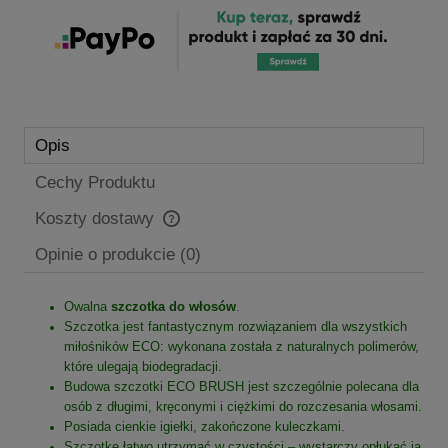
Opis
Cechy Produktu
Koszty dostawy
Cena nie zawiera ewentualnych kosztów płatności
Opinie o produkcie (0)
Owalna
szczotka do włosów
.
Szczotka jest fantastycznym rozwiązaniem dla wszystkich
miłośników ECO: wykonana została z naturalnych polimerów,
które ulegają biodegradacji.
Budowa szczotki ECO BRUSH jest szczególnie polecana dla
osób z długimi, kręconymi i ciężkimi do rozczesania włosami.
Posiada cienkie igiełki, zakończone kuleczkami.
Szczotkę łatwo utrzymać w czystości – wystarczy opłukać ją