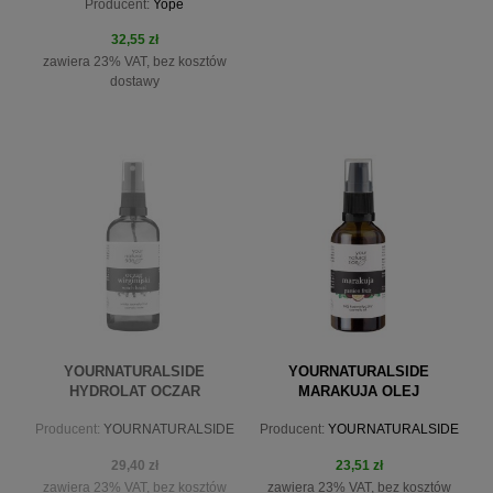
Producent:
Yope
32,55 zł
zawiera 23% VAT, bez kosztów
dostawy
powiadom o dostępności
do koszyka
YOURNATURALSIDE
YOURNATURALSIDE
HYDROLAT OCZAR
MARAKUJA OLEJ
WIRGINIJSKI 100ML SPRAY
NIERAFINOWANY 50ML
Producent:
YOURNATURALSIDE
Producent:
YOURNATURALSIDE
29,40 zł
23,51 zł
zawiera 23% VAT, bez kosztów
zawiera 23% VAT, bez kosztów