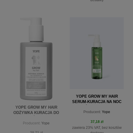
dostawy
do koszyka
do koszyka
YOPE GROW MY HAIR
SERUM-KURACJA NA NOC
DO SKÓRY GŁOWY 110ML
YOPE GROW MY HAIR
Producent:
Yope
ODŻYWKA KURACJA DO
WŁOSÓW 300ML
37,18 zł
Producent:
Yope
zawiera 23% VAT, bez kosztów
28,71 zł
dostawy