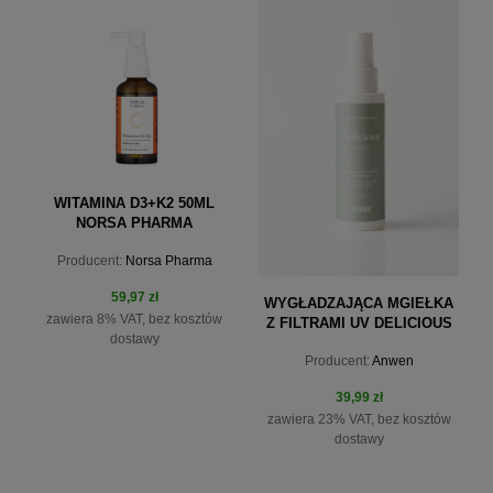
powiadom o dostępności
powiadom o dostępności
WITAMINA D3+K2 50ML
NORSA PHARMA
Producent:
Norsa Pharma
59,97 zł
WYGŁADZAJĄCA MGIEŁKA
zawiera 8% VAT, bez kosztów
Z FILTRAMI UV DELICIOUS
dostawy
TRAVEL SET ANWEN 100ML
Producent:
Anwen
39,99 zł
zawiera 23% VAT, bez kosztów
dostawy
do koszyka