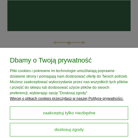
POMOC
Dbamy o Twoją prywatność
Pliki cookies i pokrewne im technologie umożliwiają poprawne
MOJE KONTO
działanie strony i pomagają nam dostosować ofertę do Twoich potrzeb.
Możesz zaakceptować wykorzystanie przez nas wszystkich tych plików
i przejść do sklepu lub dostosować użycie plików do swoich
PŁATNOŚCI I DOSTAWA
preferencji, wybierając opcję "Dostosuj zgody".
Więcej o plikach cookies przeczytasz w naszej Polityce prywatności.
INFORMACJE
zaakceptuj tylko niezbędne
dostosuj zgody
O NAS