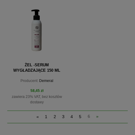
do koszyka
powiadom o dostępności
ŻEL -SERUM
WYGŁADZAJĄCE 150 ML
LISS EXTREME SERUM 40
Producent:
Demeral
58,45 zł
zawiera 23% VAT, bez kosztów
dostawy
«
1
2
3
4
5
6
»
do koszyka