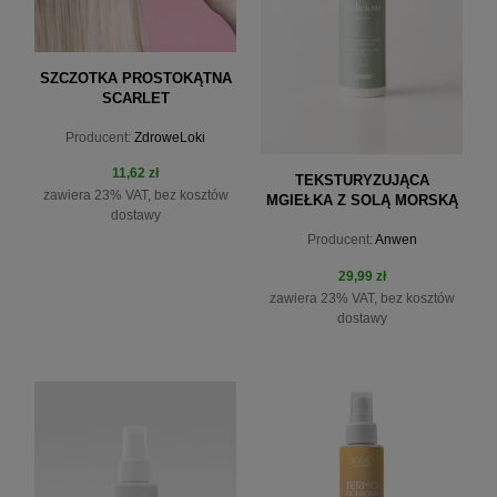
SZCZOTKA PROSTOKĄTNA
SCARLET
Producent:
ZdroweLoki
11,62 zł
TEKSTURYZUJĄCA
zawiera 23% VAT, bez kosztów
MGIEŁKA Z SOLĄ MORSKĄ
dostawy
DELICIOUS TRAVEL SET
Producent:
Anwen
ANWEN 100M
29,99 zł
zawiera 23% VAT, bez kosztów
dostawy
do koszyka
do koszyka