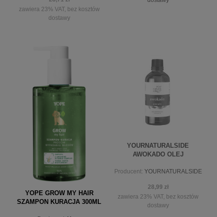
zawiera 23% VAT, bez kosztów
dostawy
do koszyka
powiadom o dostępności
YOURNATURALSIDE
AWOKADO OLEJ
NIERAFIROWANY 100ML
Producent:
YOURNATURALSIDE
28,99 zł
YOPE GROW MY HAIR
zawiera 23% VAT, bez kosztów
SZAMPON KURACJA 300ML
dostawy