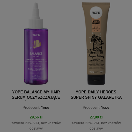
do koszyka
YOPE BALANCE MY HAIR
YOPE DAILY HEROES
SERUM OCZYSZCZAJĄCE
SUPER SHINY GALARETKA
DO SKÓRY GŁOWY 150ML
LAMINUJĄCA Z LNEM DO
Producent:
Yope
Producent:
Yope
WŁOSÓW 140ML
29,56 zł
27,89 zł
zawiera 23% VAT, bez kosztów
zawiera 23% VAT, bez kosztów
dostawy
dostawy