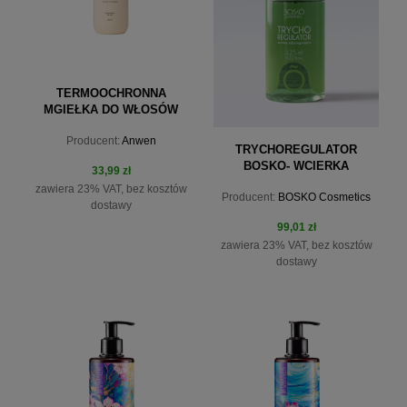
TERMOOCHRONNA
MGIEŁKA DO WŁOSÓW
ANWEN X KLAUDIA
Producent:
Anwen
MATUSZEWSKA 150 ML
TRYCHOREGULATOR
BOSKO- WCIERKA
33,99 zł
SEBOREGULUJĄCA 125 ML
zawiera 23% VAT, bez kosztów
Producent:
BOSKO Cosmetics
dostawy
99,01 zł
zawiera 23% VAT, bez kosztów
dostawy
do koszyka
do koszyka