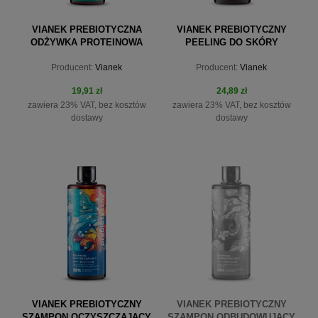
VIANEK PREBIOTYCZNA
VIANEK PREBIOTYCZNY
ODŻYWKA PROTEINOWA
PEELING DO SKÓRY
300 ML
GŁOWY 150 ML
Producent:
Vianek
Producent:
Vianek
19,91 zł
24,89 zł
zawiera 23% VAT, bez kosztów
zawiera 23% VAT, bez kosztów
dostawy
dostawy
do koszyka
do koszyka
VIANEK PREBIOTYCZNY
VIANEK PREBIOTYCZNY
SZAMPON OCZYSZCZAJĄCY
SZAMPON ODBUDOWUJĄCY