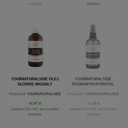
dostawy
dostawy
powiadom o dostępności
do koszyka
YOURNATURALSIDE OLEJ
YOURNATURALSIDE
SŁODKIE MIGDAŁY
ROZMARYN HYDROTAL
NIERAFINOWANY 100 ML
ROZMARYN 100ML SPRAY
Producent:
YOURNATURALSIDE
Producent:
YOURNATURALSIDE
47,97 zł
17,18 zł
zawiera 23% VAT, bez kosztów
zawiera 23% VAT, bez kosztów
dostawy
dostawy