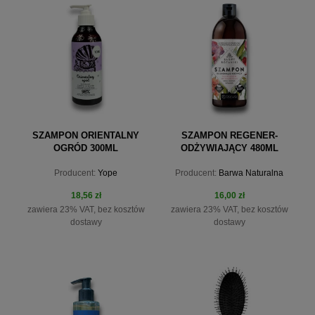
powiadom o dostępności
powiadom o dostępności
SZAMPON ORIENTALNY
SZAMPON REGENER-
OGRÓD 300ML
ODŻYWIAJĄCY 480ML
BARWY BOTANIKI
Producent:
Yope
Producent:
Barwa Naturalna
18,56 zł
16,00 zł
zawiera 23% VAT, bez kosztów
zawiera 23% VAT, bez kosztów
dostawy
dostawy
do koszyka
do koszyka