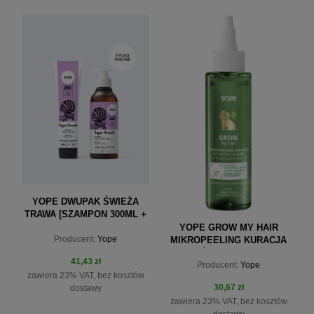
do koszyka
do koszyka
YOPE DWUPAK ŚWIEŻA
TRAWA [SZAMPON 300ML +
ODŻYWKA 170ML]
YOPE GROW MY HAIR
Producent:
Yope
MIKROPEELING KURACJA
DO SKÓRY GŁOWY 115ML
41,43 zł
Producent:
Yope
zawiera 23% VAT, bez kosztów
30,67 zł
dostawy
zawiera 23% VAT, bez kosztów