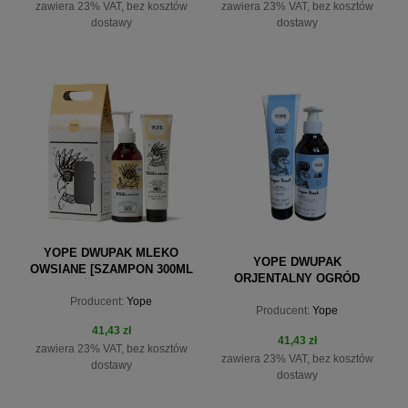
zawiera 23% VAT, bez kosztów
zawiera 23% VAT, bez kosztów
dostawy
dostawy
do koszyka
do koszyka
YOPE DWUPAK MLEKO
YOPE DWUPAK
OWSIANE [SZAMPON 300ML
ORJENTALNY OGRÓD
+ ODŻYWKA 170ML]
[SZMPON 300ML +
Producent:
Yope
Producent:
Yope
ODZYWKA 170ML]
41,43 zł
41,43 zł
zawiera 23% VAT, bez kosztów
zawiera 23% VAT, bez kosztów
dostawy
dostawy