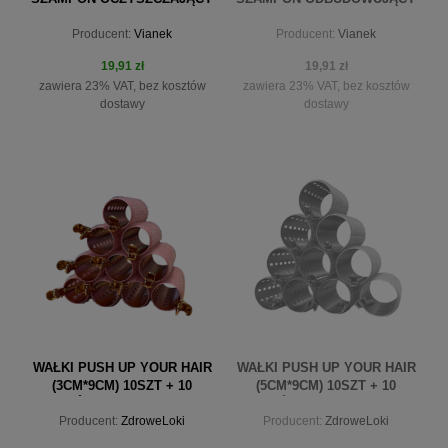
300 ML
300 ML
Producent:
Vianek
Producent:
Vianek
19,91 zł
19,91 zł
zawiera 23% VAT, bez kosztów
zawiera 23% VAT, bez kosztów
dostawy
dostawy
do koszyka
powiadom o dostępności
WAŁKI PUSH UP YOUR HAIR
WAŁKI PUSH UP YOUR HAIR
(3CM*9CM) 10SZT + 10
(5CM*9CM) 10SZT + 10
KLIPSÓW+WOREK SATYNA
KLIPSÓW+WOREK SATYNA
Producent:
ZdroweLoki
Producent:
ZdroweLoki