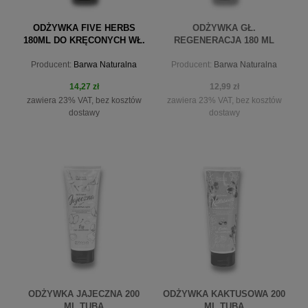
ODŻYWKA FIVE HERBS
ODŻYWKA GŁ.
180ML DO KRĘCONYCH WŁ.
REGENERACJA 180 ML
BRAWY BOTANIKI
Producent:
Barwa Naturalna
Producent:
Barwa Naturalna
14,27 zł
12,99 zł
zawiera 23% VAT, bez kosztów
zawiera 23% VAT, bez kosztów
dostawy
dostawy
do koszyka
powiadom o dostępności
ODŻYWKA JAJECZNA 200
ODŻYWKA KAKTUSOWA 200
ML TUBA
ML TUBA