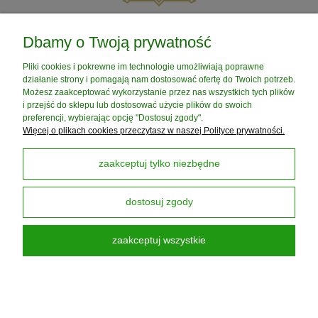
POMOC
Dbamy o Twoją prywatność
Pliki cookies i pokrewne im technologie umożliwiają poprawne
MOJE KONTO
działanie strony i pomagają nam dostosować ofertę do Twoich potrzeb.
Możesz zaakceptować wykorzystanie przez nas wszystkich tych plików
i przejść do sklepu lub dostosować użycie plików do swoich
PŁATNOŚCI I DOSTAWA
preferencji, wybierając opcję "Dostosuj zgody".
Więcej o plikach cookies przeczytasz w naszej Polityce prywatności.
INFORMACJE
zaakceptuj tylko niezbędne
dostosuj zgody
O NAS
zaakceptuj wszystkie
Darmowa Dostawa od 199 zł
dotyczy DPD PickUP
pokaż pełną wersję strony
Sklep internetowy Shoper Premium