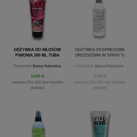
ODŻYWKA DO WŁOSÓW
ODŻYWKA EKSPRESOWA
PIWONIA 200 ML TUBA
DROŻDŻOWA W SPRAY`U
200 ML
Producent:
Barwa Naturalna
Producent:
Barwa Naturalna
14,95 zł
11,56 zł
zawiera 23% VAT, bez kosztów
zawiera 23% VAT, bez kosztów
dostawy
dostawy
do koszyka
powiadom o dostępności