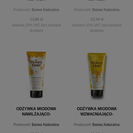
Producent:
Barwa Naturalna
Producent:
Barwa Naturalna
13,86 zł
12,16 zł
zawiera 23% VAT, bez kosztów
zawiera 23% VAT, bez kosztów
dostawy
dostawy
powiadom o dostępności
powiadom o dostępności
ODŻYWKA MIODOWA
ODŻYWKA MIODOWA
NAWILŻAJĄCO-
WZMACNIAJĄCO-
WYGŁADZAJĄCA 200ML
REGENERUJĄCA 200 ML
Producent:
Barwa Naturalna
Producent:
Barwa Naturalna