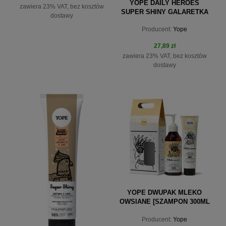
YOPE DAILY HEROES
zawiera 23% VAT, bez kosztów
SUPER SHINY GALARETKA
dostawy
LAMINUJĄCA Z LNEM DO
Producent:
Yope
WŁOSÓW 140ML
27,89 zł
zawiera 23% VAT, bez kosztów
dostawy
do koszyka
do koszyka
YOPE DWUPAK MLEKO
OWSIANE [SZAMPON 300ML
+ ODŻYWKA 170ML]
Producent:
Yope