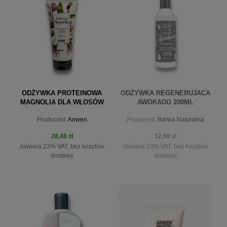
do koszyka
do koszyka
ODŻYWKA PROTEINOWA
ODŻYWKA REGENERUJACA
MAGNOLIA DLA WŁOSÓW
AWOKADO 200ML
ŚREDNIOPOROWATYCH
Producent:
Anwen
Producent:
Barwa Naturalna
200ML
28,48 zł
12,99 zł
zawiera 23% VAT, bez kosztów
zawiera 23% VAT, bez kosztów
dostawy
dostawy
do koszyka
powiadom o dostępności