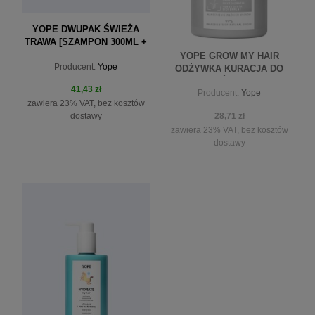
YOPE DWUPAK ŚWIEŻA
TRAWA [SZAMPON 300ML +
ODŻYWKA 170ML]
YOPE GROW MY HAIR
Producent:
Yope
ODŻYWKA KURACJA DO
WŁOSÓW 300ML
41,43 zł
Producent:
Yope
zawiera 23% VAT, bez kosztów
28,71 zł
dostawy
zawiera 23% VAT, bez kosztów
dostawy
do koszyka
powiadom o dostępności