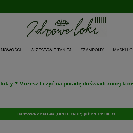
NOWOŚCI
W ZESTAWIE TANIEJ
SZAMPONY
MASKI I 
CH WŁOSA
TWARZ I CIAŁO
AKCESORIA
PRODUKT POL
O NAS
INSTAGRAM
MENU
dukty ? Możesz liczyć na poradę doświadczonej kons
Darmowa dostawa (DPD PickUP) już od 199,00 zł.