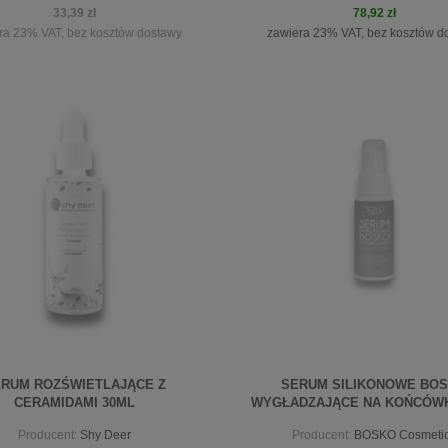
33,39 zł
78,92 zł
ra 23% VAT, bez kosztów dostawy
zawiera 23% VAT, bez kosztów d
iadom o dostępności
do koszyka
RUM ROZŚWIETLAJĄCE Z
SERUM SILIKONOWE BO
CERAMIDAMI 30ML
WYGŁADZAJĄCE NA KOŃCÓWK
Producent:
Shy Deer
Producent:
BOSKO Cosmeti