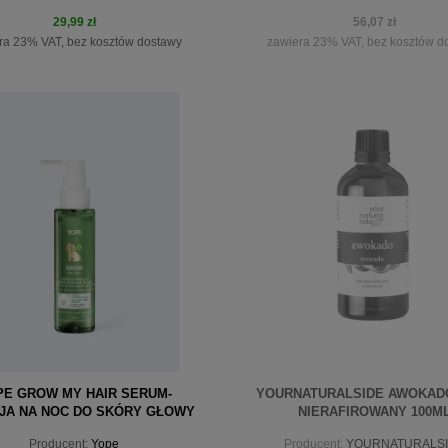
29,99 zł
56,07 zł
ra 23% VAT, bez kosztów dostawy
zawiera 23% VAT, bez kosztów d
do koszyka
powiadom o dostępności
PE GROW MY HAIR SERUM-
YOURNATURALSIDE AWOKAD
JA NA NOC DO SKÓRY GŁOWY
NIERAFIROWANY 100M
110ML
Producent:
Yope
Producent:
YOURNATURALS