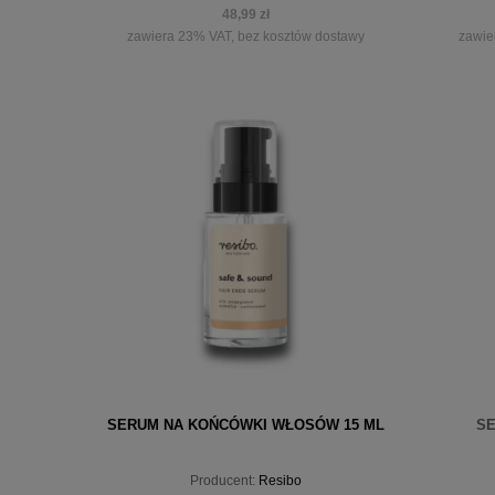
48,99 zł
zawiera 23% VAT, bez kosztów dostawy
zawie
powiadom o dostępności
pow
SERUM NA KOŃCÓWKI WŁOSÓW 15 ML
SE
Producent:
Resibo