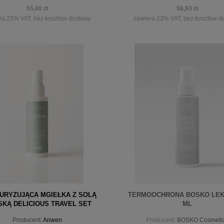
55,00 zł
56,93 zł
ra 23% VAT, bez kosztów dostawy
zawiera 23% VAT, bez kosztów d
iadom o dostępności
powiadom o dostępności
URYZUJĄCA MGIEŁKA Z SOLĄ
TERMOOCHRONA BOSKO LEK
KĄ DELICIOUS TRAVEL SET
ML
ANWEN 100M
Producent:
Anwen
Producent:
BOSKO Cosmeti