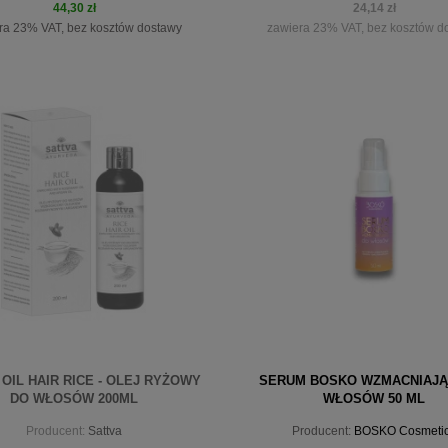
44,30 zł
24,14 zł
ra 23% VAT, bez kosztów dostawy
zawiera 23% VAT, bez kosztów d
do koszyka
powiadom o dostępności
OIL HAIR RICE - OLEJ RYŻOWY
SERUM BOSKO WZMACNIAJĄ
DO WŁOSÓW 200ML
WŁOSÓW 50 ML
Producent:
Sattva
Producent:
BOSKO Cosmeti