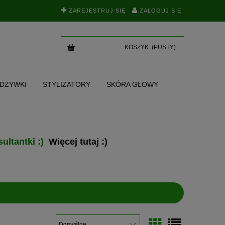
ZAREJESTRUJ SIĘ
ZALOGUJ SIĘ
KOSZYK:
(PUSTY)
ODŻYWKI
STYLIZATORY
SKÓRA GŁOWY
SKI
TEST NA POROWATOŚĆ
BLOG
ultantki :)
Więcej tutaj :)