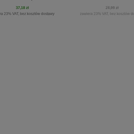
37,18 zł
28,99 zł
ra 23% VAT, bez kosztów dostawy
zawiera 23% VAT, bez kosztów d
do koszyka
powiadom o dostępności