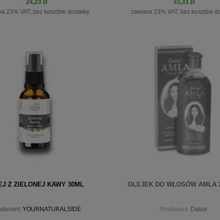
24,23 zł
33,33 zł
ra 23% VAT, bez kosztów dostawy
zawiera 23% VAT, bez kosztów d
do koszyka
do koszyka
EJ Z ZIELONEJ KAWY 30ML
OLEJEK DO WŁOSÓW AMLA 2
oducent:
YOURNATURALSIDE
Producent:
Dabur