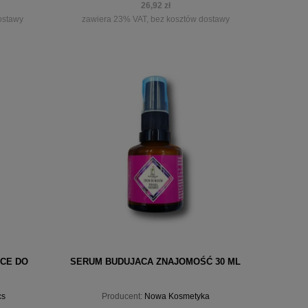
26,92 zł
ostawy
zawiera 23% VAT, bez kosztów dostawy
powiadom o dostępności
CE DO
SERUM BUDUJACA ZNAJOMOŚĆ 30 ML
cs
Producent:
Nowa Kosmetyka