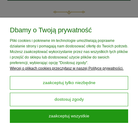
POMOC
Dbamy o Twoją prywatność
Pliki cookies i pokrewne im technologie umożliwiają poprawne
MOJE KONTO
działanie strony i pomagają nam dostosować ofertę do Twoich potrzeb.
Możesz zaakceptować wykorzystanie przez nas wszystkich tych plików
i przejść do sklepu lub dostosować użycie plików do swoich
PŁATNOŚCI I DOSTAWA
preferencji, wybierając opcję "Dostosuj zgody".
Więcej o plikach cookies przeczytasz w naszej Polityce prywatności.
INFORMACJE
zaakceptuj tylko niezbędne
dostosuj zgody
O NAS
zaakceptuj wszystkie
Darmowa Dostawa od 199 zł
dotyczy DPD PickUP