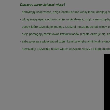
Dlaczego warto olejować włosy?
- domykają łuskę włosa, dzięki czemu nasze włosy lepiej odbijają św
- włosy mają lepszą odporność na uszkodzenia, dzięki czemu będą
- osoby, które używają tej metody, rzadziej muszą podcinać włos
- oleje pomagają zdefiniować kształt włosów (często okazuje się
- zabezpieczają włosy przed czynnikami zewnętrznymi (wiatr, słońce,
- nawilżają i odżywiają nasze włosy, wszystko zależy od tego jakie