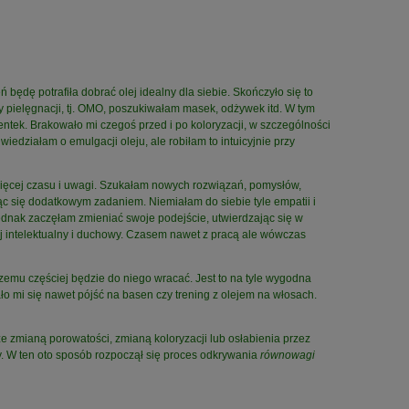
ędę potrafiła dobrać olej idealny dla siebie. Skończyło się to
y pielęgnacji, tj. OMO, poszukiwałam masek, odżywek itd. W tym
entek. Brakowało mi czegoś przed i po koloryzacji, w szczególności
edziałam o emulgacji oleju, ale robiłam to intuicyjnie przy
 więcej czasu i uwagi. Szukałam nowych rozwiązań, pomysłów,
jąc się dodatkowym zadaniem. Niemiałam do siebie tyle empatii i
ednak zaczęłam zmieniać swoje podejście, utwierdzając się w
ój intelektualny i duchowy. Czasem nawet z pracą ale wówczas
zemu częściej będzie do niego wracać. Jest to na tyle wygodna
ało mi się nawet pójść na basen czy trening z olejem na włosach.
e zmianą porowatości, zmianą koloryzacji lub osłabienia przez
y. W ten oto sposób rozpoczął się proces odkrywania
równowagi