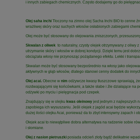
i innych zabiegach chemicznych. Często dodajemy go do pielęgnac
Olej saha inchi
Tłoczony na zimno olej Sacha Inchi BIO to cenne ź
wrażliwej skóry oraz suchych włosów osłabionych zabiegami chemic
Olej może być stosowany do olejowania zniszczonych, przesuszonych
Skwalan z oliwek
to naturalny, czysty olejek otrzymywany z oliwy
utrzymanie skóry i włosów w dobrej kondycji. Dzięki temu jest dob
obciążała włosy nie przynosząc pożądanego efektu. Lekki i transpa
Skwalan może być stosowany bezpośrednio na włosy jako olejowan
aktywnych w głąb włosów, dlatego stanowi cenny dodatek do innyc
Olej acai.
Obecne w
nim
odżywcze kwasy tłuszczowe sprawiają, że 
rozdwajającymi się końcówkami, a także słabe i źle działające na po
odżywki po myciu i pielęgnacja pod czepek.
Znajdujący się w olejku
kwas oleinowy
jest jednym z najlepszych n
zapobiega ich wysuszaniu. Jeśli olejek z jagód acai będzie wykorz
dużej ilości olejku Acai, ponieważ da to zbyt intensywny zapach i o
Olejek acai to niewątpliwe dobra alternatywa na radzenie sobie ró
i słomiane.
Olej z nasion pietruszki
posiada odcień złoty bądź delikatnie wpad