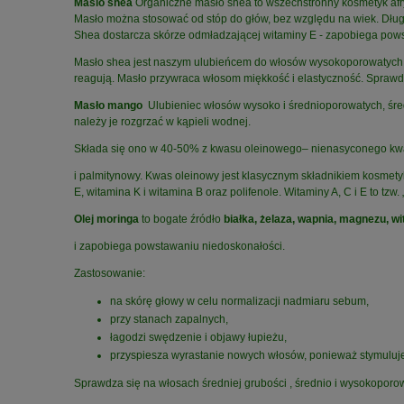
Maslo shea
Organiczne masło shea to wszechstronny kosmetyk afry
Masło można stosować od stóp do głów, bez względu na wiek. Długo
Shea dostarcza skórze odmładzającej witaminy E - zapobiega pows
Masło shea jest naszym ulubieńcem do włosów wysokoporowatych każ
reagują. Masło przywraca włosom miękkość i elastyczność. Sprawdza
Masło mango
Ulubieniec włosów wysoko i średnioporowatych, śred
należy je rozgrzać w kąpieli wodnej.
Składa się ono w 40-50% z kwasu oleinowego– nienasyconego kwa
i palmitynowy. Kwas oleinowy jest klasycznym składnikiem kosmetyk
E, witamina K i witamina B oraz polifenole. Witaminy A, C i E to t
Olej moringa
to bogate źródło
białka, żelaza, wapnia, magnezu, wi
i zapobiega powstawaniu niedoskonałości.
Zastosowanie:
na skórę głowy w celu normalizacji nadmiaru sebum,
przy stanach zapalnych,
łagodzi swędzenie i objawy łupieżu,
przyspiesza wyrastanie nowych włosów, ponieważ stymuluj
Sprawdza się na włosach średniej grubości , średnio i wysokoporow