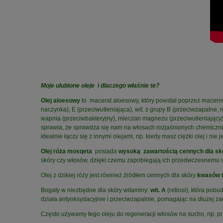
Moje ulubione oleje i dlaczego właśnie te?
Olej aloesowy
to macerat aloesowy, który powstał poprzez macero
naczynka),
E (przeciwutleniająca), wit. z grupy B (przeciwzapalne,
wapnia
(przeciwbakteryjny),
mleczan magnezu (przeciwutleniający),
sprawia, że sprawdza się nam na włosach rozjaśnionych chemicznie 
Idealnie łączy się z innymi olejami, np. kiedy masz ciężki olej i nie
Olej róża mosqeta
posiada
wysoką zawartością cennych dla sk
skóry czy włosów, dzięki czemu zapobiegają ich przedwczesnemu st
Olej z dzikiej róży jest również źródłem cennych dla skóry
kwasów t
Bogaty w niezbędne dla skóry witaminy:
wit. A
(retinol), która po
działa antyoksydacyjnie i przeciwzapalnie, pomagając na dłużej 
Często używamy tego oleju do regeneracji włosów na sucho, np. p