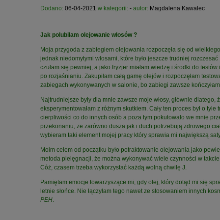
Dodano:
06-04-2021
w kategorii:
-
autor:
Magdalena Kawalec
Jak polubiłam olejowanie włosów ?
Moja przygoda z zabiegiem olejowania rozpoczęła się od wielkiego 
jednak niedomytymi włosami, które było jeszcze trudniej rozczesać
czułam się pewniej, a jako fryzjer miałam wiedzę i środki do testó
po rozjaśnianiu. Zakupiłam całą gamę olejów i rozpoczęłam testowan
zabiegach wykonywanych w salonie, bo zabiegi zawsze kończyłam m
Najtrudniejsze były dla mnie zawsze moje włosy, głównie dlatego,
eksperymentowałam z różnym skutkiem. Cały ten proces był o tyle t
cierpliwości co do innych osób a poza tym pokutowało we mnie prz
przekonaniu, że zarówno dusza jak i duch potrzebują zdrowego cia
wybieram taki element mojej pracy który sprawia mi największą saty
Moim celem od początku było potraktowanie olejowania jako pewien
metoda pielęgnacji, że można wykonywać wiele czynności w takcie je
Cóż, czasem trzeba wykorzystać każdą wolną chwilę J.
Pamiętam emocje towarzyszące mi, gdy olej, który dotąd mi się spr
letnie słońce. Nie łączyłam tego nawet ze stosowaniem innych kosm
PEH
.