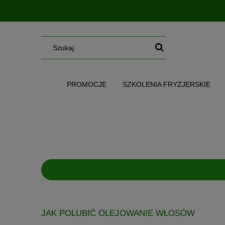
PROMOCJE
SZKOLENIA FRYZJERSKIE
SERUM/MGIEŁKI/OLEJE/MASŁA
WG CE
JAK POLUBIĆ OLEJOWANIE WŁOSÓW