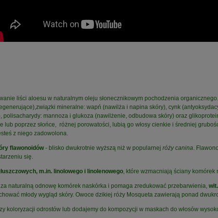
wanie liści aloesu w naturalnym oleju słonecznikowym pochodzenia organicznego.
 regenerujące),związki mineralne: wapń (nawilża i napina skóry), cynk (antyoksyda
 polisacharydy: mannoza i glukoza (nawilżenie, odbudowa skóry) oraz glikoprotein
lub poprzez słońce, różnej porowatości, lubią go włosy cienkie i średniej grubośc
 jesteś z niego zadowolona.
óry flawonoidów
- blisko dwukrotnie wyższą niż w popularnej
róży canina
. Flawono
arzeniu się.
łuszczowych, m.in. linolowego i linolenowego
, które wzmacniają ściany komórek 
budza naturalną odnowę komórek naskórka i pomaga zredukować przebarwienia,
wit
zachować młody wygląd skóry. Owoce dzikiej róży Mosqueta zawierają ponad dwukr
rzy koloryzacji odrostów lub dodajemy do kompozycji w maskach do włosów wysoko 