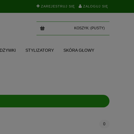
ZAREJESTRUJ SIĘ
ZALOGUJ SIĘ
KOSZYK:
(PUSTY)
ODŻYWKI
STYLIZATORY
SKÓRA GŁOWY
SKI
TEST NA POROWATOŚĆ
BLOG
0