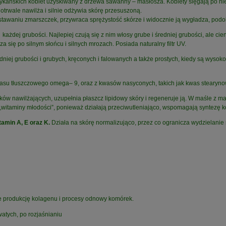
kańskich kobiet uzyskiwany z drzewa sawanny – masłosza. Kobiety sięgają po nie
trwale nawilża i silnie odżywia skórę przesuszoną.
tawaniu zmarszczek, przywraca sprężystość skórze i widocznie ją wygładza, podo
dej grubości. Najlepiej czują się z nim włosy grube i średniej grubości, ale cie
 się po silnym słońcu i silnych mrozach. Posiada naturalny filtr UV.
niej grubości i grubych, kręconych i falowanych a także prostych, kiedy są wys
su tłuszczowego omega– 9, oraz z kwasów nasyconych, takich jak kwas stearyn
ów nawilżających, uzupełnia płaszcz lipidowy skóry i regeneruje ją. W maśle z m
zw. „witaminy młodości”, ponieważ działają przeciwutleniająco, wspomagają syntezę
tamin A, E oraz K.
Działa na skórę normalizująco, przez co ogranicza wydzielanie
e produkcję kolagenu i procesy odnowy komórek.
atych, po rozjaśnianiu