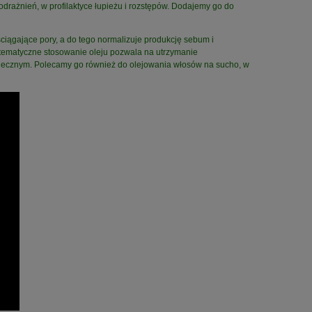
odrażnień, w profilaktyce łupieżu i rozstępów. Dodajemy go do
ściągające pory, a do tego normalizuje produkcję sebum i
stematyczne stosowanie oleju pozwala na utrzymanie
łonecznym. Polecamy go również do olejowania włosów na sucho, w