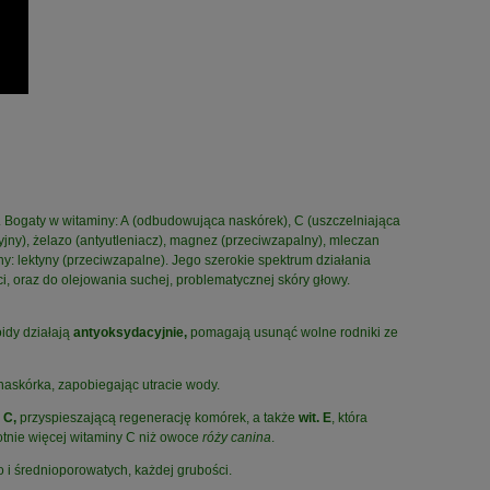
 Bogaty w witaminy: A (odbudowująca naskórek), C (uszczelniająca
cyjny), żelazo (antyutleniacz), magnez (przeciwzapalny), mleczan
y: lektyny (przeciwzapalne). Jego szerokie spektrum działania
i, oraz do olejowania suchej, problematycznej skóry głowy.
idy działają
antyoksydacyjnie
,
pomagają usunąć wolne rodniki ze
naskórka, zapobiegając utracie wody.
. C
,
przyspieszającą regenerację komórek, a także
wit. E
, która
otnie więcej witaminy C niż owoce
róży canina
.
i średnioporowatych, każdej grubości.