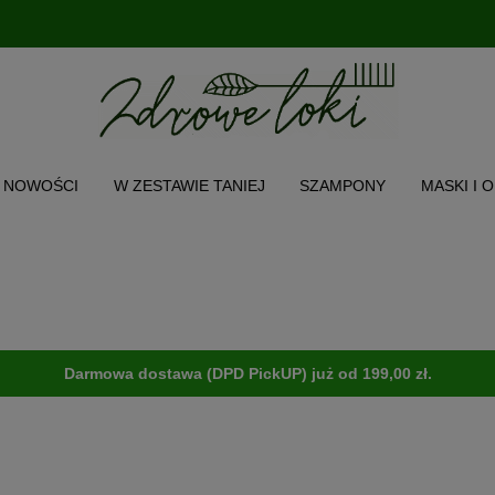
NOWOŚCI
W ZESTAWIE TANIEJ
SZAMPONY
MASKI I 
CH WŁOSA
TWARZ I CIAŁO
AKCESORIA
PRODUKT POL
O NAS
INSTAGRAM
MENU
Darmowa dostawa (DPD PickUP) już od 199,00 zł.