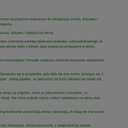
znym szczególnie polecanym do pielęgnacji suchej, dojrzałej i
olagenu.
acnia, odżywia i nabłyszcza włosy.
ikiem ochronnej warstwy lipidowej naskórka i odpowiedzialnego za
wa wersja oliwy z oliwek, jaką zazwyczaj posiadamy w domu,
ych kosmetyków. Ponadto zwiększa zdolność transportu składników
prawdza się w przypadku, gdy stały się one suche, puszące się, z
opel - jedna pipetka - w zależności od ilości włosów) do maski lub
y włosy są wilgotne, może je odpowiednio uszczelnić, co
 blask. Nie mniej jednak należy unikać nakładania na włosy zbyt
egi termiczne uszkadzają włosy i sprawiają, że stają się one suche
 cery mieszanej, zanieczyszczonej, z nadprodukcją sebum,