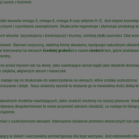
ji razem z kolorem.
ródło kwasów omega-3, omega-6, omega-9 oraz witamin A i E. Jest olejem kosmetyc
znymi i czynnikami zewnętrznymi. Skutecznie regeneruje i stymuluje produkcję k
 włosów (wysokopory i średniopory) i kruchej, cienkiej płytki paznokci. Olej wzm
 z oliwek. Stanowi nasyconą, stabilną formę skwalanu, będącego naturalnym składn
rze tolerowany na włosach
średniej grubości
a nawet
cienkich
tam, gdzie podstawo
rentny.
ie przed myciem lub na skórę jako nawilżające serum bądź jako składnik domow
h olejków, aktywnych serum i maseczek.
nadaje się on doskonale do wykorzystania na włosach, które zostały uszkodzone. S
ruszanie i dotyk . Nasz ulubiony sposób to dodanie go w niewielkiej ilości (kilka kr
aturalnych środków nawilżających, jakie znaleźć możemy na naszej planecie. Kied
ystywany długoterminowo to może przynieść włosom oleistość, co nadaje im lśniący
bciążenie.
wnież z uszkodzonymi włosami. Intensywne działanie promieni słonecznych lub zabi
ający w zieleń i wyczuwalny aromat typowy dla tego warzywa. Jest odpowiedni dla