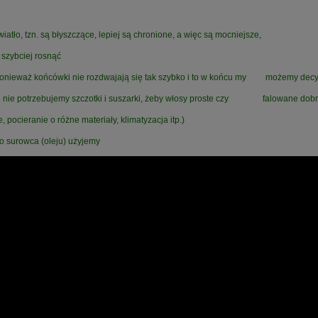
iatło, tzn. są błyszczące, lepiej są chronione, a więc są mocniejsze,
 szybciej rosnąć
y, ponieważ końcówki nie rozdwajają się tak szybko i to w końcu my możemy decy
, że nie potrzebujemy szczotki i suszarki, żeby włosy proste czy falowane dob
 pocieranie o różne materiały, klimatyzacja itp.)
go surowca (oleju) użyjemy