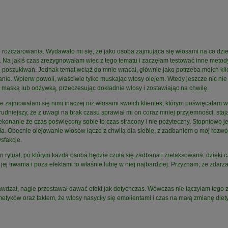
rozczarowania. Wydawało mi się, że jako osoba zajmująca się włosami na co dzień b
 . Na jakiś czas zrezygnowałam więc z tego tematu i zaczęłam testować inne metod
w i poszukiwań. Jednak temat wciąż do mnie wracał, głównie jako potrzeba moich kli
ie. Wpierw powoli, właściwie tylko muskając włosy olejem. Wtedy jeszcze nic nie wi
aską lub odżywką, przeczesując dokładnie włosy i zostawiając na chwilę.
 że zajmowałam się nimi inaczej niż włosami swoich klientek, którym poświęcałam
rudniejszy, że z uwagi na brak czasu sprawiał mi on coraz mniej przyjemności, sta
ekonanie że czas poświęcony sobie to czas stracony i nie pożyteczny. Stopniowo j
ła. Obecnie olejowanie włosów łączę z chwilą dla siebie, z zadbaniem o mój rozw
sfakcje.
 rytuał, po którym każda osoba będzie czuła się zadbana i zrelaksowana, dzięki c
j trwania i poza efektami to właśnie lubię w niej najbardziej. Przyznam, że zdarz
awdzał, nagle przestawał dawać efekt jak dotychczas. Wówczas nie łączyłam tego z
etyków oraz faktem, że włosy nasyciły się emolientami i czas na małą zmianę diet