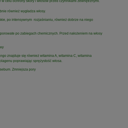
 w celu ochrony skóry i włosów przed czynnikami zewnętrznymi.
bnie również wygładza włosy.
nkie, po intensywnym rozjaśnianiu, również dobrze na niego
okoporowate po zabiegach chemicznych. Przed nałożeniem na włosy
owy
ango znajduje się również witamina A, witamina C, witamina
 kolagenu poprawiając sprężystość włosa.
 sebum. Zmniejsza pory