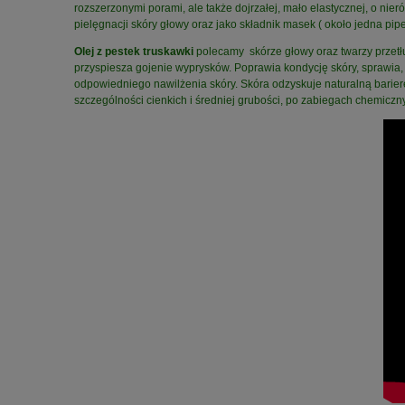
rozszerzonymi porami, ale także dojrzałej, mało elastycznej, o ni
pielęgnacji skóry głowy oraz jako składnik masek ( około jedna pi
Olej z pestek truskawki
polecamy skórze głowy oraz twarzy przetłus
przyspiesza gojenie wyprysków. Poprawia kondycję skóry, sprawia,
odpowiedniego nawilżenia skóry. Skóra odzyskuje naturalną barier
szczególności cienkich i średniej grubości, po zabiegach chemiczn