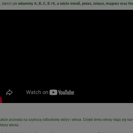
 takich jak
witaminy A, B, C, E i K, a także miedź, potas, żelazo, magnez oraz fos
także pozwala na szybszą odbudowę skóry i włosa. Dzięki temu włosy staja się bard
ktury włosa.