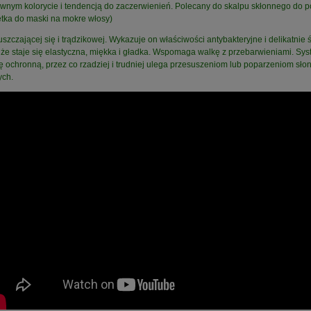
erównym kolorycie i tendencją do zaczerwienień. Polecany do skalpu skłonnego do p
petka do maski na mokre włosy)
zczającej się i trądzikowej. Wykazuje on właściwości antybakteryjne i delikatnie 
 że staje się elastyczna, miękka i gładka. Wspomaga walkę z przebarwieniami. Sy
ę ochronną, przez co rzadziej i trudniej ulega przesuszeniom lub poparzeniom s
ych.