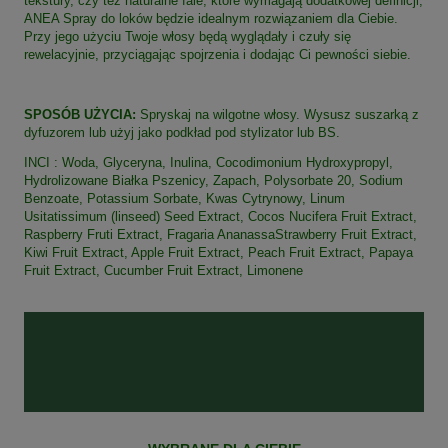
tekstury, czy też naturalne fale, które wymagają dodatkowej definicji,
ANEA Spray do loków będzie idealnym rozwiązaniem dla Ciebie.
Przy jego użyciu Twoje włosy będą wyglądały i czuły się
rewelacyjnie, przyciągając spojrzenia i dodając Ci pewności siebie.
SPOSÓB UŻYCIA:
Spryskaj na wilgotne włosy. Wysusz suszarką z
dyfuzorem lub użyj jako podkład pod stylizator lub BS.
INCI : Woda, Glyceryna, Inulina, Cocodimonium Hydroxypropyl,
Hydrolizowane Białka Pszenicy, Zapach, Polysorbate 20, Sodium
Benzoate, Potassium Sorbate, Kwas Cytrynowy, Linum
Usitatissimum (linseed) Seed Extract, Cocos Nucifera Fruit Extract,
Raspberry Fruti Extract, Fragaria AnanassaStrawberry Fruit Extract,
Kiwi Fruit Extract, Apple Fruit Extract, Peach Fruit Extract, Papaya
Fruit Extract, Cucumber Fruit Extract, Limonene