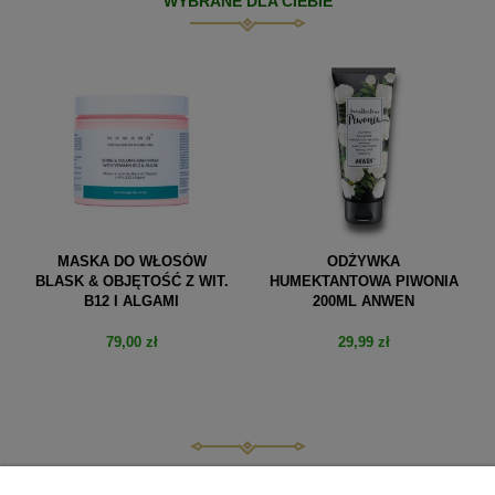
WYBRANE DLA CIEBIE
MASKA DO WŁOSÓW
ODŻYWKA
BLASK & OBJĘTOŚĆ Z WIT.
HUMEKTANTOWA PIWONIA
B12 I ALGAMI
200ML ANWEN
79,00 zł
29,99 zł
do koszyka
do koszyka
POMOC