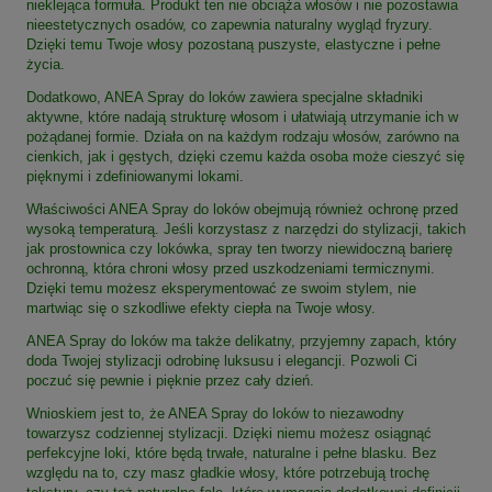
nieklejąca formuła. Produkt ten nie obciąża włosów i nie pozostawia
nieestetycznych osadów, co zapewnia naturalny wygląd fryzury.
Dzięki temu Twoje włosy pozostaną puszyste, elastyczne i pełne
życia.
Dodatkowo, ANEA Spray do loków zawiera specjalne składniki
aktywne, które nadają strukturę włosom i ułatwiają utrzymanie ich w
pożądanej formie. Działa on na każdym rodzaju włosów, zarówno na
cienkich, jak i gęstych, dzięki czemu każda osoba może cieszyć się
pięknymi i zdefiniowanymi lokami.
Właściwości ANEA Spray do loków obejmują również ochronę przed
wysoką temperaturą. Jeśli korzystasz z narzędzi do stylizacji, takich
jak prostownica czy lokówka, spray ten tworzy niewidoczną barierę
ochronną, która chroni włosy przed uszkodzeniami termicznymi.
Dzięki temu możesz eksperymentować ze swoim stylem, nie
martwiąc się o szkodliwe efekty ciepła na Twoje włosy.
ANEA Spray do loków ma także delikatny, przyjemny zapach, który
doda Twojej stylizacji odrobinę luksusu i elegancji. Pozwoli Ci
poczuć się pewnie i pięknie przez cały dzień.
Wnioskiem jest to, że ANEA Spray do loków to niezawodny
towarzysz codziennej stylizacji. Dzięki niemu możesz osiągnąć
perfekcyjne loki, które będą trwałe, naturalne i pełne blasku. Bez
względu na to, czy masz gładkie włosy, które potrzebują trochę