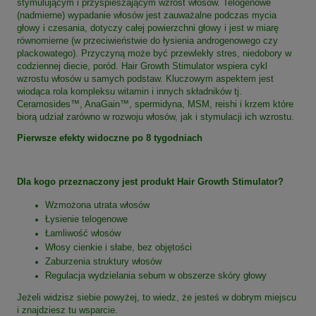
stymulującym i przyspieszającym wzrost włosów. Telogenowe
(nadmierne) wypadanie włosów jest zauważalne podczas mycia
głowy i czesania, dotyczy całej powierzchni głowy i jest w miarę
równomierne (w przeciwieństwie do łysienia androgenowego czy
plackowatego). Przyczyną może być przewlekły stres, niedobory w
codziennej diecie, poród. Hair Growth Stimulator wspiera cykl
wzrostu włosów u samych podstaw. Kluczowym aspektem jest
wiodąca rola kompleksu witamin i innych składników tj.
Ceramosides™, AnaGain™, spermidyna, MSM, reishi i krzem które
biorą udział zarówno w rozwoju włosów, jak i stymulacji ich wzrostu.
Pierwsze efekty widoczne po 8 tygodniach
Dla kogo przeznaczony jest produkt Hair Growth Stimulator?
Wzmożona utrata włosów
Łysienie telogenowe
Łamliwość włosów
Włosy cienkie i słabe, bez objętości
Zaburzenia struktury włosów
Regulacja wydzielania sebum w obszerze skóry głowy
Jeżeli widzisz siebie powyżej, to wiedz, że jesteś w dobrym miejscu
i znajdziesz tu wsparcie.