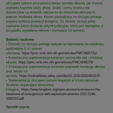
skrzypem polnym przyspiesza tempo wzrostu włosów, jak również
poprawia krążenie skóry głowy, dzięki czemu skuteczniej
dostarczane są składniki odżywcze do mieszków włosowych
poprzez brodawkę włosa. Krzem pochodzący ze skrzypu polnego
wspiera syntezę produkcji kolagenu. Co istotne, skrzyp polny
zapewnia także działanie antyoksydacyjne, które jest niezbędne w
przypadku wypadania włosów i stymulacji ich wzrostu.
Badania naukowe:
• Ekstrakt ze skrzypu polnego wpływa na hamowanie 5α-reduktazy,
wydzielanie IL-6 i proces
utleniania.
https://pmc.ncbi.nlm.nih.gov/articles/PMC5691721/
• 9-miesięczna suplementacja krzemem wzmocniła siłę i strukturę
włosów.
https://pmc.ncbi.nlm.nih.gov/articles/PMC4938278/
• 3-miesięczna suplementacja krzemem poprawiła kondycję włosów
oraz tempo ich
wzrostu.
https://onlinelibrary.wiley.com/doi/10.1155/2015/841570
• Suplementacja skrzypem polnym bogatym w krzem wykazuje
działanie wspierające biosyntezę
kolagenu.
https://www.longdom.org/open-access/a-review-on-the-
treatment-of-osteoporosis-with-equisetum-arvense-2327-5146-
1000313.pdf
Sposób użycia