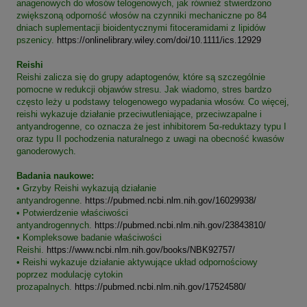
anagenowych do włosów telogenowych, jak również stwierdzono
zwiększoną odporność włosów na czynniki mechaniczne po 84
dniach suplementacji bioidentycznymi fitoceramidami z lipidów
pszenicy.
https://onlinelibrary.wiley.com/doi/10.1111/ics.12929
Reishi
Reishi zalicza się do grupy adaptogenów, które są szczególnie
pomocne w redukcji objawów stresu. Jak wiadomo, stres bardzo
często leży u podstawy telogenowego wypadania włosów. Co więcej,
reishi wykazuje działanie przeciwutleniające, przeciwzapalne i
antyandrogenne, co oznacza że jest inhibitorem 5α-reduktazy typu I
oraz typu II pochodzenia naturalnego z uwagi na obecność kwasów
ganoderowych.
Badania naukowe:
• Grzyby Reishi wykazują działanie
antyandrogenne.
https://pubmed.ncbi.nlm.nih.gov/16029938/
• Potwierdzenie właściwości
antyandrogennych.
https://pubmed.ncbi.nlm.nih.gov/23843810/
• Kompleksowe badanie właściwości
Reishi.
https://www.ncbi.nlm.nih.gov/books/NBK92757/
• Reishi wykazuje działanie aktywujące układ odpornościowy
poprzez modulację cytokin
prozapalnych.
https://pubmed.ncbi.nlm.nih.gov/17524580/