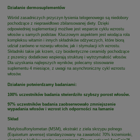
Działanie dermosuplementów
Wśród zasadniczych przyczyn łysienia telogenowego są niedobory
pochodzące z nieprawidłowo zbilansowanej diety. Dzięki
odpowiedniej suplementacji możliwe jest wsparcie cyklu wzrostu
włosów u samych podstaw. Kluczowym aspektem jest wiodąca rola
kompleksu witamin i innych składników odżywczych, które biorą
udział zarówno w rozwoju włosów, jak i stymulacji ich wzrostu.
Składniki takie jak krzem, czy bioidentyczne ceramidy pochodzące
z pszenicy dodatkowo wspierają strukturę i wytrzymałość włosów.
Dla uzyskania najlepszych wyników, polecamy stosowanie
suplementu 4 miesiące, z uwagi na asynchroniczny cykl wzrostu
włosów.
Działanie potwierdzamy badaniami:
100% uczestników badania stwierdziło szybszy porost włosów.
97% uczestników badania zaobserwowało zmniejszenie
wypadania włosów i wzrost ich odporności na łamanie
Skład
Metylosulfonylometan (MSM), ekstrakt z ziela skrzypu polnego
(Equisetum arvense) standaryzowany na zawartość 70% krzemionki,