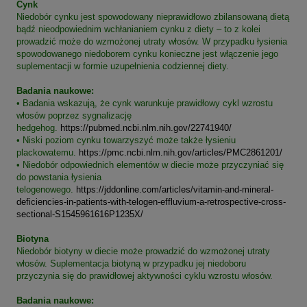
Cynk
Niedobór cynku jest spowodowany nieprawidłowo zbilansowaną dietą
bądź nieodpowiednim wchłanianiem cynku z diety – to z kolei
prowadzić może do wzmożonej utraty włosów. W przypadku łysienia
spowodowanego niedoborem cynku konieczne jest włączenie jego
suplementacji w formie uzupełnienia codziennej diety.
Badania naukowe:
• Badania wskazują, że cynk warunkuje prawidłowy cykl wzrostu
włosów poprzez sygnalizację
hedgehog.
https://pubmed.ncbi.nlm.nih.gov/22741940/
• Niski poziom cynku towarzyszyć może także łysieniu
plackowatemu.
https://pmc.ncbi.nlm.nih.gov/articles/PMC2861201/
• Niedobór odpowiednich elementów w diecie może przyczyniać się
do powstania łysienia
telogenowego.
https://jddonline.com/articles/vitamin-and-mineral-
deficiencies-in-patients-with-telogen-effluvium-a-retrospective-cross-
sectional-S1545961616P1235X/
Biotyna
Niedobór biotyny w diecie może prowadzić do wzmożonej utraty
włosów. Suplementacja biotyną w przypadku jej niedoboru
przyczynia się do prawidłowej aktywności cyklu wzrostu włosów.
Badania naukowe: