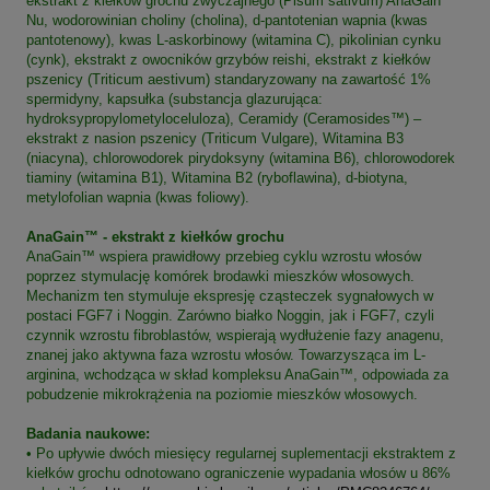
ekstrakt z kiełków grochu zwyczajnego (Pisum sativum) AnaGain™
Nu, wodorowinian choliny (cholina), d-pantotenian wapnia (kwas
pantotenowy), kwas L-askorbinowy (witamina C), pikolinian cynku
(cynk), ekstrakt z owocników grzybów reishi, ekstrakt z kiełków
pszenicy (Triticum aestivum) standaryzowany na zawartość 1%
spermidyny, kapsułka (substancja glazurująca:
hydroksypropylometyloceluloza), Ceramidy (Ceramosides™) –
ekstrakt z nasion pszenicy (Triticum Vulgare), Witamina B3
(niacyna), chlorowodorek pirydoksyny (witamina B6), chlorowodorek
tiaminy (witamina B1), Witamina B2 (ryboflawina), d-biotyna,
metylofolian wapnia (kwas foliowy).
AnaGain™ - ekstrakt z kiełków grochu
AnaGain™ wspiera prawidłowy przebieg cyklu wzrostu włosów
poprzez stymulację komórek brodawki mieszków włosowych.
Mechanizm ten stymuluje ekspresję cząsteczek sygnałowych w
postaci FGF7 i Noggin. Zarówno białko Noggin, jak i FGF7, czyli
czynnik wzrostu fibroblastów, wspierają wydłużenie fazy anagenu,
znanej jako aktywna faza wzrostu włosów. Towarzysząca im L-
arginina, wchodząca w skład kompleksu AnaGain™, odpowiada za
pobudzenie mikrokrążenia na poziomie mieszków włosowych.
Badania naukowe:
• Po upływie dwóch miesięcy regularnej suplementacji ekstraktem z
kiełków grochu odnotowano ograniczenie wypadania włosów u 86%