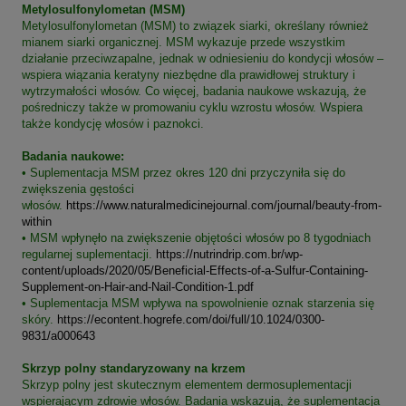
Metylosulfonylometan (MSM)
Metylosulfonylometan (MSM) to związek siarki, określany również
mianem siarki organicznej. MSM wykazuje przede wszystkim
działanie przeciwzapalne, jednak w odniesieniu do kondycji włosów –
wspiera wiązania keratyny niezbędne dla prawidłowej struktury i
wytrzymałości włosów. Co więcej, badania naukowe wskazują, że
pośredniczy także w promowaniu cyklu wzrostu włosów. Wspiera
także kondycję włosów i paznokci.
Badania naukowe:
• Suplementacja MSM przez okres 120 dni przyczyniła się do
zwiększenia gęstości
włosów.
https://www.naturalmedicinejournal.com/journal/beauty-from-
within
• MSM wpłynęło na zwiększenie objętości włosów po 8 tygodniach
regularnej suplementacji.
https://nutrindrip.com.br/wp-
content/uploads/2020/05/Beneficial-Effects-of-a-Sulfur-Containing-
Supplement-on-Hair-and-Nail-Condition-1.pdf
• Suplementacja MSM wpływa na spowolnienie oznak starzenia się
skóry.
https://econtent.hogrefe.com/doi/full/10.1024/0300-
9831/a000643
Skrzyp polny standaryzowany na krzem
Skrzyp polny jest skutecznym elementem dermosuplementacji
wspierającym zdrowie włosów. Badania wskazują, że suplementacja