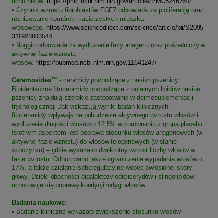
ochotników.
https://pmc.ncbi.nlm.nih.gov/articles/PMC8246764/
• Czynnik wzrostu fibroblastów FGF7 odpowiada za proliferację oraz
różnicowanie komórek macierzystych mieszka
włosowego.
https://www.sciencedirect.com/science/article/pii/S2095
311923003544
• Noggin odpowiada za wydłużenie fazy anagenu oraz pośredniczy w
aktywnej fazie wzrostu
włosów.
https://pubmed.ncbi.nlm.nih.gov/11641247/
Ceramosides™
- ceramidy pochodzące z nasion pszenicy
Bioidentyczne fitoceramidy pochodzące z polarnych lipidów nasion
pszenicy znajdują szerokie zastosowanie w dermosuplementacji
trychologicznej. Jak wskazują wyniki badań klinicznych,
fitoceramidy wpływają na pobudzenie aktywnego wzrostu włosów i
wydłużenie długości włosów o 12,5% w porównaniu z grupą placebo.
Istotnym aspektem jest poprawa stosunku włosów anagenowych (w
aktywnej fazie wzrostu) do włosów telogenowych (w stanie
spoczynku) – gdzie wykazano dwukrotny wzrost liczby włosów w
fazie wzrostu. Odnotowano także ograniczenie wypadania włosów o
17%, a także działanie seboregulacyjne wobec owłosionej skóry
głowy. Dzięki obecności digalaktozylodiglicerydów i sfingolipidów
odnotowuje się poprawę kondycji łodygi włosów.
Badania naukowe:
• Badanie kliniczne wykazało zwiększenie stosunku włosów