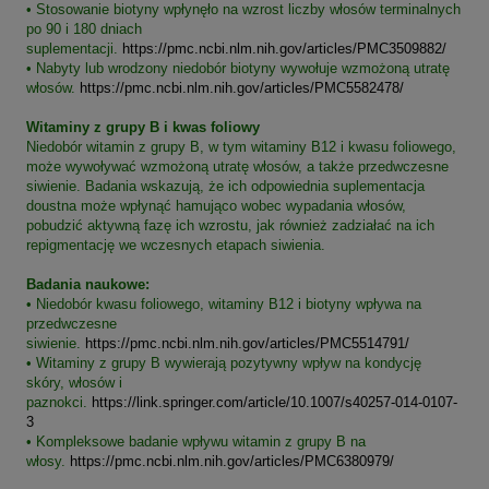
• Stosowanie biotyny wpłynęło na wzrost liczby włosów terminalnych
po 90 i 180 dniach
suplementacji.
https://pmc.ncbi.nlm.nih.gov/articles/PMC3509882/
• Nabyty lub wrodzony niedobór biotyny wywołuje wzmożoną utratę
włosów.
https://pmc.ncbi.nlm.nih.gov/articles/PMC5582478/
Witaminy z grupy B i kwas foliowy
Niedobór witamin z grupy B, w tym witaminy B12 i kwasu foliowego,
może wywoływać wzmożoną utratę włosów, a także przedwczesne
siwienie. Badania wskazują, że ich odpowiednia suplementacja
doustna może wpłynąć hamująco wobec wypadania włosów,
pobudzić aktywną fazę ich wzrostu, jak również zadziałać na ich
repigmentację we wczesnych etapach siwienia.
Badania naukowe:
• Niedobór kwasu foliowego, witaminy B12 i biotyny wpływa na
przedwczesne
siwienie.
https://pmc.ncbi.nlm.nih.gov/articles/PMC5514791/
• Witaminy z grupy B wywierają pozytywny wpływ na kondycję
skóry, włosów i
paznokci.
https://link.springer.com/article/10.1007/s40257-014-0107-
3
• Kompleksowe badanie wpływu witamin z grupy B na
włosy.
https://pmc.ncbi.nlm.nih.gov/articles/PMC6380979/