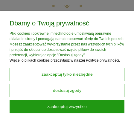
do koszyka
do koszyka
POMOC
Dbamy o Twoją prywatność
Pliki cookies i pokrewne im technologie umożliwiają poprawne
MOJE KONTO
działanie strony i pomagają nam dostosować ofertę do Twoich potrzeb.
Możesz zaakceptować wykorzystanie przez nas wszystkich tych plików
i przejść do sklepu lub dostosować użycie plików do swoich
PŁATNOŚCI I DOSTAWA
preferencji, wybierając opcję "Dostosuj zgody".
Więcej o plikach cookies przeczytasz w naszej Polityce prywatności.
INFORMACJE
zaakceptuj tylko niezbędne
dostosuj zgody
O NAS
zaakceptuj wszystkie
Darmowa Dostawa od 199 zł
dotyczy DPD PickUP
pokaż pełną wersję strony