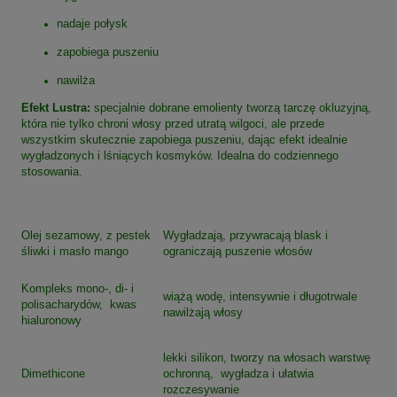
nadaje połysk
zapobiega puszeniu
nawilża
Efekt Lustra:
specjalnie dobrane emolienty tworzą tarczę okluzyjną,
która nie tylko chroni włosy przed utratą wilgoci, ale przede
wszystkim skutecznie zapobiega puszeniu, dając efekt idealnie
wygładzonych i lśniących kosmyków. Idealna do codziennego
stosowania.
Olej sezamowy, z pestek
Wygładzają, przywracają blask i
śliwki i masło mango
ograniczają puszenie włosów
Kompleks mono-, di- i
wiążą wodę, intensywnie i długotrwale
polisacharydów, kwas
nawilżają włosy
hialuronowy
lekki silikon, tworzy na włosach warstwę
Dimethicone
ochronną, wygładza i ułatwia
rozczesywanie