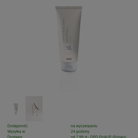
Dostępność:
na wyczerpaniu
Wysyłka w:
24 godziny
Dostawa:
od 7,99 zł
- DPD PickUP
(Polska)