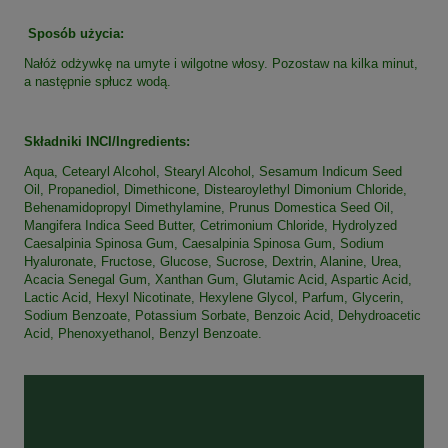
Sposób użycia:
Nałóż odżywkę na umyte i wilgotne włosy. Pozostaw na kilka minut,
a następnie spłucz wodą.
Składniki INCI/Ingredients:
Aqua, Cetearyl Alcohol, Stearyl Alcohol, Sesamum Indicum Seed
Oil, Propanediol, Dimethicone, Distearoylethyl Dimonium Chloride,
Behenamidopropyl Dimethylamine, Prunus Domestica Seed Oil,
Mangifera Indica Seed Butter, Cetrimonium Chloride, Hydrolyzed
Caesalpinia Spinosa Gum, Caesalpinia Spinosa Gum, Sodium
Hyaluronate, Fructose, Glucose, Sucrose, Dextrin, Alanine, Urea,
Acacia Senegal Gum, Xanthan Gum, Glutamic Acid, Aspartic Acid,
Lactic Acid, Hexyl Nicotinate, Hexylene Glycol, Parfum, Glycerin,
Sodium Benzoate, Potassium Sorbate, Benzoic Acid, Dehydroacetic
Acid, Phenoxyethanol, Benzyl Benzoate.