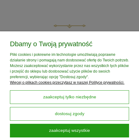
do koszyka
do koszyka
POMOC
Dbamy o Twoją prywatność
Pliki cookies i pokrewne im technologie umożliwiają poprawne
MOJE KONTO
działanie strony i pomagają nam dostosować ofertę do Twoich potrzeb.
Możesz zaakceptować wykorzystanie przez nas wszystkich tych plików
i przejść do sklepu lub dostosować użycie plików do swoich
PŁATNOŚCI I DOSTAWA
preferencji, wybierając opcję "Dostosuj zgody".
Więcej o plikach cookies przeczytasz w naszej Polityce prywatności.
INFORMACJE
zaakceptuj tylko niezbędne
dostosuj zgody
O NAS
zaakceptuj wszystkie
Darmowa Dostawa od 199 zł