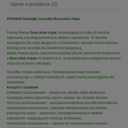
Opinie o produkcie (0)
FRAMAR Detangle szczotka Beacation Aqua
Poznaj Framar
Beacation Aqua
, innowacyjną szczotkę do włosów
wykonaną z biodegradowalnych włókien naturalnych. To idealne
rozwiązanie dla osób dbających o środowisko i zdrowie swoich włosów.
Ekologiczna szczotka dla świadomej pielęgnacji
Marka Framar słynie z tworzenia wysokiej jakości akcesoriów fryzjerskich,
a
Beacation Aqua
n to dowód na to, że profesjonalna pielęgnacja włosów
może iść w parze z ekologią.
Szczotka została wykonana z biodegradowalnego materiału
pochodzącego z włókien naturalnych, dzięki czemu jest przyjazna dla
środowiska.
Korzyści i działanie
Delikatne rozczesywanie – elastyczne, cienkie ząbki skutecznie
rozplątują nawet najbardziej oporne pasma, nie szarpiąc włosów.
Ochrona przed łamaniem – specjalna konstrukcja szczotki minimalizuje
uszkodzenia mechaniczne i redukuje elektryzowanie się włosów.
Ekologiczny wybór – wykonana z biodegradowalnych włókien
naturalnych, wspierających ochronę środowiska.
Uniwersalne zastosowanie – idealna do rozczesywania zarówno