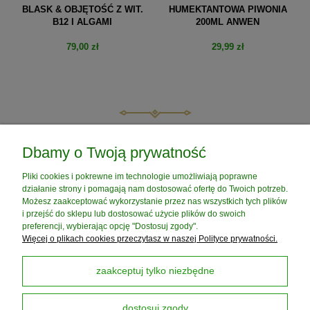
BLASK & OBJĘTOŚĆ Z WIT.
HUMEKTANTOWA PIWONIA
B12 I ALGAMI
200ML ANWEN
79,00 zł
29,99 zł
do koszyka
do koszyka
POMOC
Dbamy o Twoją prywatność
Pliki cookies i pokrewne im technologie umożliwiają poprawne
MOJE KONTO
działanie strony i pomagają nam dostosować ofertę do Twoich potrzeb.
Możesz zaakceptować wykorzystanie przez nas wszystkich tych plików
i przejść do sklepu lub dostosować użycie plików do swoich
PŁATNOŚCI I DOSTAWA
preferencji, wybierając opcję "Dostosuj zgody".
Więcej o plikach cookies przeczytasz w naszej Polityce prywatności.
INFORMACJE
zaakceptuj tylko niezbędne
dostosuj zgody
O NAS