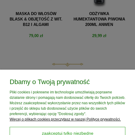
MASKA DO WŁOSÓW
ODŻYWKA
BLASK & OBJĘTOŚĆ Z WIT.
HUMEKTANTOWA PIWONIA
B12 I ALGAMI
200ML ANWEN
79,00 zł
29,99 zł
do koszyka
do koszyka
POMOC
Dbamy o Twoją prywatność
Pliki cookies i pokrewne im technologie umożliwiają poprawne
MOJE KONTO
działanie strony i pomagają nam dostosować ofertę do Twoich potrzeb.
Możesz zaakceptować wykorzystanie przez nas wszystkich tych plików
i przejść do sklepu lub dostosować użycie plików do swoich
PŁATNOŚCI I DOSTAWA
preferencji, wybierając opcję "Dostosuj zgody".
Więcej o plikach cookies przeczytasz w naszej Polityce prywatności.
INFORMACJE
zaakceptuj tylko niezbędne