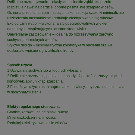
Delikatne rozczesywanie – elastyczne, cienkie ząbki skutecznie
rozplątują nawet najbardziej oporne pasma, nie szarpiąc włosów.
Ochrona przed łamaniem – specjalna konstrukcja szczotki minimalizuje
uszkodzenia mechaniczne i redukuje elektryzowanie się włosów.
Ekologiczny wybór – wykonana z biodegradowalnych włókien
naturalnych, wspierających ochronę środowiska.
Uniwersalne zastosowanie – idealna do rozczesywania zarówno
suchych, jak i mokrych włosów.
Stylowy design – minimalistyczna kolorystyka w odcieniu szałwii
doskonale wpisuje się w aktualne trendy.
Sposób użycia
1.Używaj na suchych lub wilgotnych włosach.
2.Delikatnie przeczesuj pasma od nasady aż po końce, zaczynając od
końcówek, aby uniknąć szarpania.
3.Po każdym użyciu usuń nagromadzone włosy, aby szczotka pozostała
w doskonałym stanie.
Efekty regularnego stosowania
Gładkie, zdrowe i pełne blasku włosy.
Mniej uszkodzeń i łamliwości.
Redukcja elektryzowania się włosów.