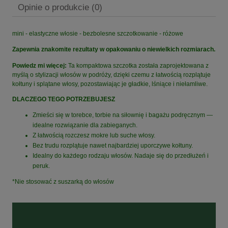
Opinie o produkcie (0)
mini - elastyczne włosie - bezbolesne szczotkowanie - różowe
Zapewnia znakomite rezultaty w opakowaniu o niewielkich rozmiarach.
Powiedz mi więcej:
Ta kompaktowa szczotka została zaprojektowana z
myślą o stylizacji włosów w podróży, dzięki czemu z łatwością rozplątuje
kołtuny i splątane włosy, pozostawiając je gładkie, lśniące i niełamliwe.
DLACZEGO TEGO POTRZEBUJESZ
Zmieści się w torebce, torbie na siłownię i bagażu podręcznym —
idealne rozwiązanie dla zabieganych.
Z łatwością rozczesz mokre lub suche włosy.
Bez trudu rozplątuje nawet najbardziej uporczywe kołtuny.
Idealny do każdego rodzaju włosów. Nadaje się do przedłużeń i
peruk.
*Nie stosować z suszarką do włosów