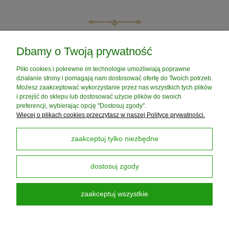
do koszyka
do koszyka
POMOC
Dbamy o Twoją prywatność
Pliki cookies i pokrewne im technologie umożliwiają poprawne
MOJE KONTO
działanie strony i pomagają nam dostosować ofertę do Twoich potrzeb.
Możesz zaakceptować wykorzystanie przez nas wszystkich tych plików
i przejść do sklepu lub dostosować użycie plików do swoich
PŁATNOŚCI I DOSTAWA
preferencji, wybierając opcję "Dostosuj zgody".
Więcej o plikach cookies przeczytasz w naszej Polityce prywatności.
INFORMACJE
zaakceptuj tylko niezbędne
dostosuj zgody
O NAS
zaakceptuj wszystkie
Darmowa Dostawa od 199 zł
dotyczy DPD PickUP