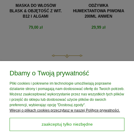
MASKA DO WŁOSÓW
ODŻYWKA
BLASK & OBJĘTOŚĆ Z WIT.
HUMEKTANTOWA PIWONIA
B12 I ALGAMI
200ML ANWEN
79,00 zł
29,99 zł
do koszyka
do koszyka
POMOC
Dbamy o Twoją prywatność
Pliki cookies i pokrewne im technologie umożliwiają poprawne
MOJE KONTO
działanie strony i pomagają nam dostosować ofertę do Twoich potrzeb.
Możesz zaakceptować wykorzystanie przez nas wszystkich tych plików
i przejść do sklepu lub dostosować użycie plików do swoich
PŁATNOŚCI I DOSTAWA
preferencji, wybierając opcję "Dostosuj zgody".
Więcej o plikach cookies przeczytasz w naszej Polityce prywatności.
INFORMACJE
zaakceptuj tylko niezbędne