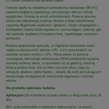
co zostało potwierdzone wynikami badań.
Formuła oparta na składnikach pochodzenia naturalnego (98,4%)
zapewnia dogłębną regenerację, przywracając włosom zdrowy
wygląd oraz chroniąc je przed uszkodzeniami. Proteiny groszku
skutecznie odbudowują strukturę włosów, a kwas laktobionowy
zapewnia długotrwałe nawilżenie i gładkość. Dzięki sfingolipidom i
fosfolipidom maska działa naprawczo i wzmacniająco, podczas gdy
olej awokado wygładza ich powierzchnię, zapobiegając puszeniu i
łamliwości.
Badania aparaturowe wykazały, że regularne stosowanie maski
zwiększa elastyczność włosów o 9%, a ich wytrzymałość na
zerwanie wzrasta średnio o 12%. Obrazowanie za pomocą
skaningowej mikroskopii elektronowej (SEM) potwierdziło wyraźną
poprawę struktury włosa, co przekłada się na gładszą i bardziej
lśniącą powierzchnię. Już po kilku użyciach włosy stają się
silniejsze, gładsze i pełne blasku – idealne dla osób poszukujących
skutecznego rozwiązania do intensywnej regeneracji i ochrony
włosów.
Dla produktu wykonano badania:
Aplikacyjne
(20 ochotników używało maski co drugi dzień przez 28
dni):
95% osób potwierdziło w badaniach aplikacyjnych, że maska