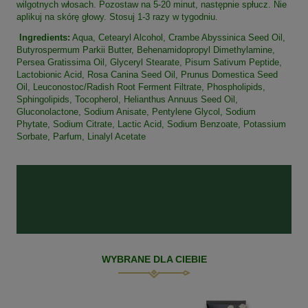
wilgotnych włosach. Pozostaw na 5-20 minut, następnie spłucz. Nie
aplikuj na skórę głowy. Stosuj 1-3 razy w tygodniu.
Ingredients:
Aqua, Cetearyl Alcohol, Crambe Abyssinica Seed Oil,
Butyrospermum Parkii Butter, Behenamidopropyl Dimethylamine,
Persea Gratissima Oil, Glyceryl Stearate, Pisum Sativum Peptide,
Lactobionic Acid, Rosa Canina Seed Oil, Prunus Domestica Seed
Oil, Leuconostoc/Radish Root Ferment Filtrate, Phospholipids,
Sphingolipids, Tocopherol, Helianthus Annuus Seed Oil,
Gluconolactone, Sodium Anisate, Pentylene Glycol, Sodium
Phytate, Sodium Citrate, Lactic Acid, Sodium Benzoate, Potassium
Sorbate, Parfum, Linalyl Acetate
WYBRANE DLA CIEBIE