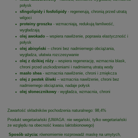
połysk
sfingolipidy i fosfolipidy
- regenerują, chronią przed utratą
wilgoci
proteiny groszku
- wzmacniają, redukują łamliwość,
wygładzają
olej awokado
– wspiera nawilżenie, poprawia elastyczność i
połysk
olej abisyński
– chroni bez nadmiernego obciążania,
wygładza, ułatwia rozczesywanie
olej z dzikiej róży
– wspiera regenerację, wzmacnia blask,
chroni przed uszkodzeniami i nadmierną utratą wody
masło shea
- wzmacnia nawilżenie, chroni i zmiękcza
olej z pestek śliwki
– wzmacnia nawilżenie, chroni bez
nadmiernego obciążania, nadaje połysk
olej słonecznikowy
- wygładza, wzmacnia, chroni
Zawartość składników pochodzenia naturalnego: 98,4%
Produkt wegetariański (UWAGA: nie wegański, tylko wegetariański
ze względu na obecność kwasu laktobionowego)
Sposób użycia:
równomiernie rozprowadź maskę na umytych,