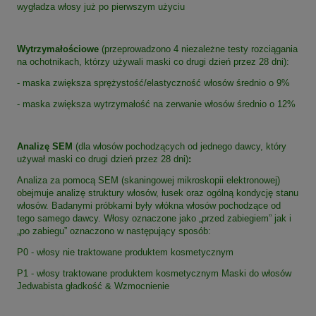
wygładza włosy już po pierwszym użyciu
Wytrzymałościowe
(przeprowadzono 4 niezależne testy rozciągania
na ochotnikach, którzy używali maski co drugi dzień przez 28 dni):
- maska zwiększa sprężystość/elastyczność włosów średnio o 9%
- maska zwiększa wytrzymałość na zerwanie włosów średnio o 12%
Analizę SEM
(dla włosów pochodzących od jednego dawcy, który
używał maski co drugi dzień przez 28 dni)
:
Analiza za pomocą SEM (skaningowej mikroskopii elektronowej)
obejmuje analizę struktury włosów, łusek oraz ogólną kondycję stanu
włosów. Badanymi próbkami były włókna włosów pochodzące od
tego samego dawcy. Włosy oznaczone jako „przed zabiegiem” jak i
„po zabiegu” oznaczono w następujący sposób:
P0 - włosy nie traktowane produktem kosmetycznym
P1 - włosy traktowane produktem kosmetycznym Maski do włosów
Jedwabista gładkość & Wzmocnienie