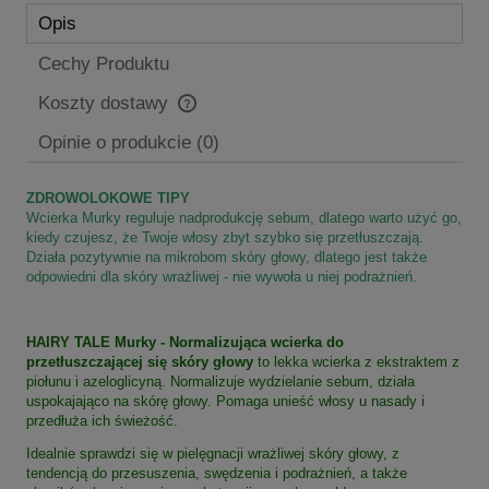
Opis
Cechy Produktu
Koszty dostawy
Cena nie zawiera ewentualnych kosztów płatności
Opinie o produkcie (0)
ZDROWOLOKOWE TIPY
Wcierka Murky reguluje nadprodukcję sebum, dlatego warto użyć go,
kiedy czujesz, że Twoje włosy zbyt szybko się przetłuszczają.
Działa pozytywnie na mikrobom skóry głowy, dlatego jest także
odpowiedni dla skóry wrażliwej - nie wywoła u niej podrażnień.
HAIRY TALE Murky
- Normalizująca wcierka do
przetłuszczającej się skóry głowy
to lekka wcierka z ekstraktem z
piołunu i azeloglicyną. Normalizuje wydzielanie sebum, działa
uspokajająco na skórę głowy. Pomaga unieść włosy u nasady i
przedłuża ich świeżość.
Idealnie sprawdzi się w pielęgnacji wrażliwej skóry głowy, z
tendencją do przesuszenia, swędzenia i podrażnień, a także