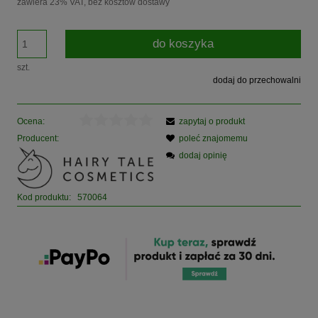
zawiera 23% VAT, bez kosztów dostawy
do koszyka
szt.
dodaj do przechowalni
Ocena:
zapytaj o produkt
Producent:
poleć znajomemu
dodaj opinię
Kod produktu:
570064