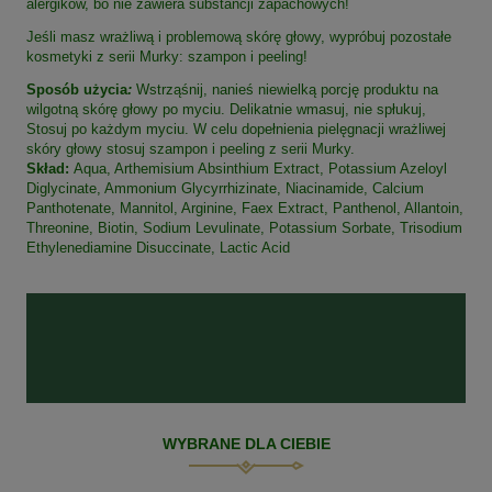
alergików, bo nie zawiera substancji zapachowych!
Jeśli masz wrażliwą i problemową skórę głowy, wypróbuj pozostałe
kosmetyki z serii Murky: szampon i peeling!
Sposób użycia
:
Wstrząśnij, nanieś niewielką porcję produktu na
wilgotną skórę głowy po myciu. Delikatnie wmasuj, nie spłukuj,
Stosuj po każdym myciu. W celu dopełnienia pielęgnacji wrażliwej
skóry głowy stosuj szampon i peeling z serii Murky.
Skład:
Aqua, Arthemisium Absinthium Extract, Potassium Azeloyl
Diglycinate, Ammonium Glycyrrhizinate, Niacinamide, Calcium
Panthotenate, Mannitol, Arginine, Faex Extract, Panthenol, Allantoin,
Threonine, Biotin, Sodium Levulinate, Potassium Sorbate, Trisodium
Ethylenediamine Disuccinate, Lactic Acid
WYBRANE DLA CIEBIE