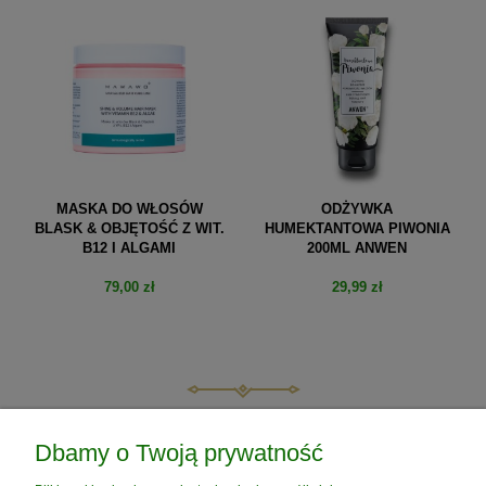
MASKA DO WŁOSÓW
ODŻYWKA
BLASK & OBJĘTOŚĆ Z WIT.
HUMEKTANTOWA PIWONIA
B12 I ALGAMI
200ML ANWEN
79,00 zł
29,99 zł
do koszyka
do koszyka
POMOC
Dbamy o Twoją prywatność