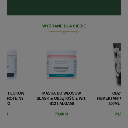
WYBRANE DLA CIEBIE
ÓW
MASKA DO WŁOSÓW
ODŻYWKA
Y
BLASK & OBJĘTOŚĆ Z WIT.
HUMEKTANTOWA PIWONIA
B12 I ALGAMI
200ML ANWEN
79,00 zł
29,99 zł