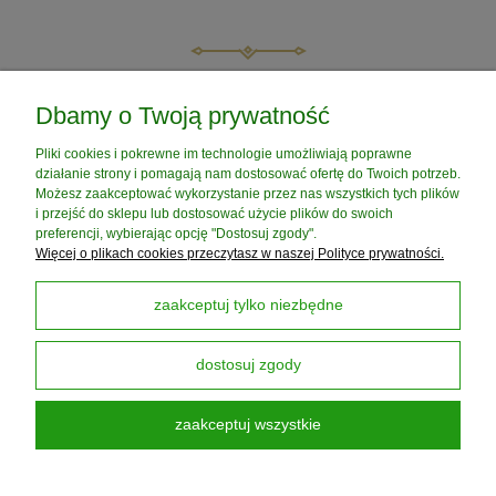
do koszyka
do koszyka
POMOC
Dbamy o Twoją prywatność
Pliki cookies i pokrewne im technologie umożliwiają poprawne
MOJE KONTO
działanie strony i pomagają nam dostosować ofertę do Twoich potrzeb.
Możesz zaakceptować wykorzystanie przez nas wszystkich tych plików
i przejść do sklepu lub dostosować użycie plików do swoich
PŁATNOŚCI I DOSTAWA
preferencji, wybierając opcję "Dostosuj zgody".
Więcej o plikach cookies przeczytasz w naszej Polityce prywatności.
INFORMACJE
zaakceptuj tylko niezbędne
dostosuj zgody
O NAS
zaakceptuj wszystkie
Darmowa Dostawa od 199 zł
dotyczy DPD PickUP