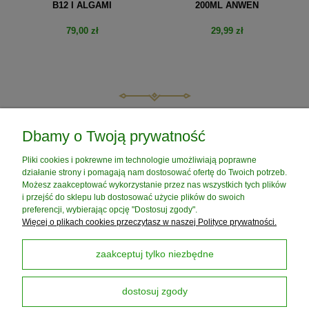
B12 I ALGAMI
200ML ANWEN
79,00 zł
29,99 zł
do koszyka
do koszyka
POMOC
Dbamy o Twoją prywatność
Pliki cookies i pokrewne im technologie umożliwiają poprawne
MOJE KONTO
działanie strony i pomagają nam dostosować ofertę do Twoich potrzeb.
Możesz zaakceptować wykorzystanie przez nas wszystkich tych plików
i przejść do sklepu lub dostosować użycie plików do swoich
PŁATNOŚCI I DOSTAWA
preferencji, wybierając opcję "Dostosuj zgody".
Więcej o plikach cookies przeczytasz w naszej Polityce prywatności.
INFORMACJE
zaakceptuj tylko niezbędne
dostosuj zgody
O NAS