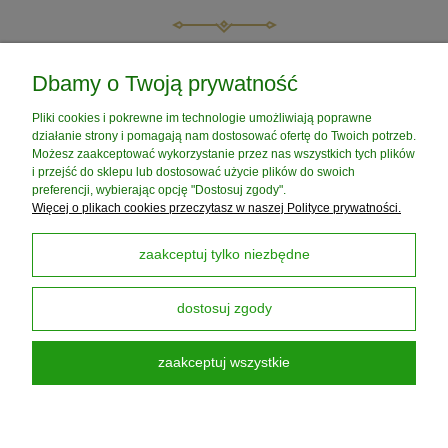
do koszyka
do koszyka
POMOC
Dbamy o Twoją prywatność
Pliki cookies i pokrewne im technologie umożliwiają poprawne
MOJE KONTO
działanie strony i pomagają nam dostosować ofertę do Twoich potrzeb.
Możesz zaakceptować wykorzystanie przez nas wszystkich tych plików
i przejść do sklepu lub dostosować użycie plików do swoich
PŁATNOŚCI I DOSTAWA
preferencji, wybierając opcję "Dostosuj zgody".
Więcej o plikach cookies przeczytasz w naszej Polityce prywatności.
INFORMACJE
zaakceptuj tylko niezbędne
dostosuj zgody
O NAS
zaakceptuj wszystkie
Darmowa Dostawa od 199 zł
dotyczy DPD PickUP
pokaż pełną wersję strony