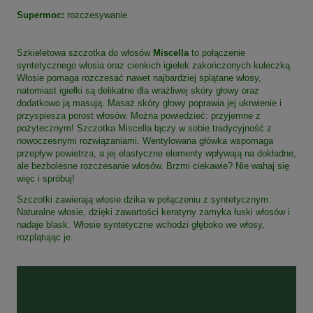
Supermoc:
rozczesywanie
Szkieletowa szczotka do włosów
Miscella
to połączenie
syntetycznego włosia oraz cienkich igiełek zakończonych kuleczką.
Włosie pomaga rozczesać nawet najbardziej splątane włosy,
natomiast igiełki są delikatne dla wrażliwej skóry głowy oraz
dodatkowo ją masują. Masaż skóry głowy poprawia jej ukrwienie i
przyspiesza porost włosów. Można powiedzieć: przyjemne z
pożytecznym! Szczotka Miscella łączy w sobie tradycyjność z
nowoczesnymi rozwiązaniami. Wentylowana główka wspomaga
przepływ powietrza, a jej elastyczne elementy wpływają na dokładne,
ale bezbolesne rozczesanie włosów. Brzmi ciekawie? Nie wahaj się
więc i spróbuj!
Szczotki zawierają włosie dzika w połączeniu z syntetycznym.
Naturalne włosie, dzięki zawartości keratyny zamyka łuski włosów i
nadaje blask. Włosie syntetyczne wchodzi głęboko we włosy,
rozplątując je.