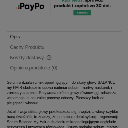
Opis
Cechy Produktu
Koszty dostawy
Cena nie zawiera ewentualnych kosztów płatności
Opinie o produkcie (0)
Serum o działaniu mikropeelingującym do skóry głowy BALANCE
my HAIR skutecznie usuwa nadmiar sebum, martwy naskórek i
zanieczyszczenia. Przywraca skórze głowy równowagę, odświeża,
wspomaga jej naturalne procesy odnowy. Pierwszy krok do
pielęgnacji włosów!
Jeżeli Twoja skóra głowy przetłuszcza się, swędzi, a włosy szybko
tracą świeżość, to znaczy, że potrzebuje detoksykacji i regeneracji.
Serum Balance My Hair o działaniu mikropeelingującym dogłębnie
oczyszcza i przywraca równowagę. Usuwa nadmiar sebum, martwy