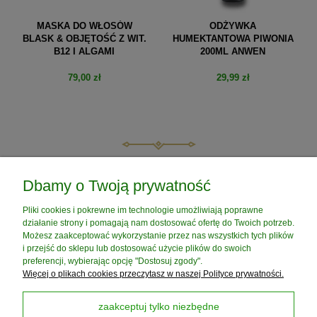
MASKA DO WŁOSÓW
ODŻYWKA
BLASK & OBJĘTOŚĆ Z WIT.
HUMEKTANTOWA PIWONIA
B12 I ALGAMI
200ML ANWEN
79,00 zł
29,99 zł
do koszyka
do koszyka
POMOC
Dbamy o Twoją prywatność
Pliki cookies i pokrewne im technologie umożliwiają poprawne
MOJE KONTO
działanie strony i pomagają nam dostosować ofertę do Twoich potrzeb.
Możesz zaakceptować wykorzystanie przez nas wszystkich tych plików
i przejść do sklepu lub dostosować użycie plików do swoich
PŁATNOŚCI I DOSTAWA
preferencji, wybierając opcję "Dostosuj zgody".
Więcej o plikach cookies przeczytasz w naszej Polityce prywatności.
INFORMACJE
zaakceptuj tylko niezbędne