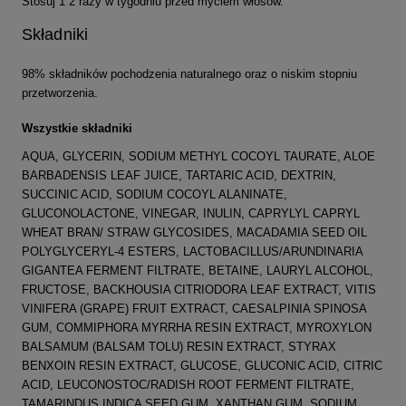
Stosuj 1 2 razy w tygodniu przed myciem włosów.
Składniki
98% składników pochodzenia naturalnego oraz o niskim stopniu
przetworzenia.
Wszystkie składniki
AQUA, GLYCERIN, SODIUM METHYL COCOYL TAURATE, ALOE
BARBADENSIS LEAF JUICE, TARTARIC ACID, DEXTRIN,
SUCCINIC ACID, SODIUM COCOYL ALANINATE,
GLUCONOLACTONE, VINEGAR, INULIN, CAPRYLYL CAPRYL
WHEAT BRAN/ STRAW GLYCOSIDES, MACADAMIA SEED OIL
POLYGLYCERYL-4 ESTERS, LACTOBACILLUS/ARUNDINARIA
GIGANTEA FERMENT FILTRATE, BETAINE, LAURYL ALCOHOL,
FRUCTOSE, BACKHOUSIA CITRIODORA LEAF EXTRACT, VITIS
VINIFERA (GRAPE) FRUIT EXTRACT, CAESALPINIA SPINOSA
GUM, COMMIPHORA MYRRHA RESIN EXTRACT, MYROXYLON
BALSAMUM (BALSAM TOLU) RESIN EXTRACT, STYRAX
BENXOIN RESIN EXTRACT, GLUCOSE, GLUCONIC ACID, CITRIC
ACID, LEUCONOSTOC/RADISH ROOT FERMENT FILTRATE,
TAMARINDUS INDICA SEED GUM, XANTHAN GUM, SODIUM