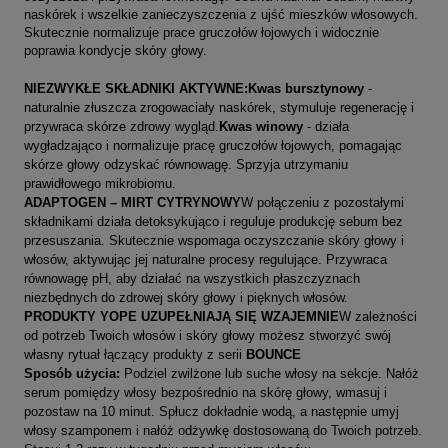
naskórek i wszelkie zanieczyszczenia z ujść mieszków włosowych.
Skutecznie normalizuje prace gruczołów łojowych i widocznie
poprawia kondycje skóry głowy.
NIEZWYKŁE SKŁADNIKI AKTYWNE:
Kwas bursztynowy
-
naturalnie złuszcza zrogowaciały naskórek, stymuluje regenerację i
przywraca skórze zdrowy wygląd.
Kwas winowy
- działa
wygładzająco i normalizuje pracę gruczołów łojowych, pomagając
skórze głowy odzyskać równowagę. Sprzyja utrzymaniu
prawidłowego mikrobiomu.
ADAPTOGEN – MIRT CYTRYNOWY
W połączeniu z pozostałymi
składnikami działa detoksykująco i reguluje produkcję sebum bez
przesuszania. Skutecznie wspomaga oczyszczanie skóry głowy i
włosów, aktywując jej naturalne procesy regulujące. Przywraca
równowagę pH, aby działać na wszystkich płaszczyznach
niezbędnych do zdrowej skóry głowy i pięknych włosów.
PRODUKTY YOPE UZUPEŁNIAJĄ SIĘ WZAJEMNIE
W zależności
od potrzeb Twoich włosów i skóry głowy możesz stworzyć swój
własny rytuał łączący produkty z serii
BOUNCE
Sposób użycia:
Podziel zwilżone lub suche włosy na sekcje. Nałóż
serum pomiędzy włosy bezpośrednio na skórę głowy, wmasuj i
pozostaw na 10 minut. Spłucz dokładnie wodą, a następnie umyj
włosy szamponem i nałóż odżywkę dostosowaną do Twoich potrzeb.