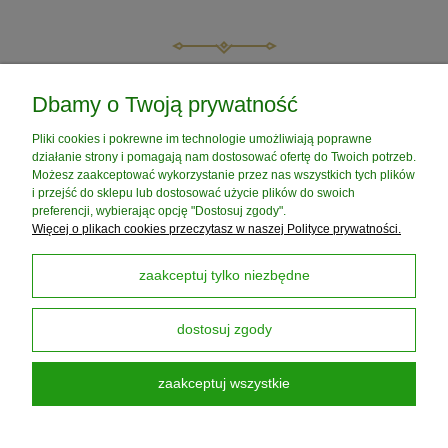
do koszyka
do koszyka
POMOC
Dbamy o Twoją prywatność
Pliki cookies i pokrewne im technologie umożliwiają poprawne
MOJE KONTO
działanie strony i pomagają nam dostosować ofertę do Twoich potrzeb.
Możesz zaakceptować wykorzystanie przez nas wszystkich tych plików
i przejść do sklepu lub dostosować użycie plików do swoich
PŁATNOŚCI I DOSTAWA
preferencji, wybierając opcję "Dostosuj zgody".
Więcej o plikach cookies przeczytasz w naszej Polityce prywatności.
INFORMACJE
zaakceptuj tylko niezbędne
dostosuj zgody
O NAS
zaakceptuj wszystkie
Darmowa Dostawa od 199 zł
dotyczy DPD PickUP