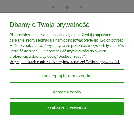
POMOC
Dbamy o Twoją prywatność
Pliki cookies i pokrewne im technologie umożliwiają poprawne
MOJE KONTO
działanie strony i pomagają nam dostosować ofertę do Twoich potrzeb.
Możesz zaakceptować wykorzystanie przez nas wszystkich tych plików
i przejść do sklepu lub dostosować użycie plików do swoich
PŁATNOŚCI I DOSTAWA
preferencji, wybierając opcję "Dostosuj zgody".
Więcej o plikach cookies przeczytasz w naszej Polityce prywatności.
INFORMACJE
zaakceptuj tylko niezbędne
dostosuj zgody
O NAS
zaakceptuj wszystkie
Darmowa Dostawa od 199 zł
dotyczy DPD PickUP
pokaż pełną wersję strony