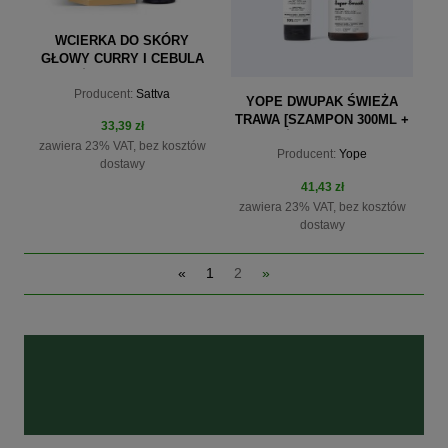
WCIERKA DO SKÓRY
GŁOWY CURRY I CEBULA
ODŻYWCZA 100 ML
Producent:
Sattva
YOPE DWUPAK ŚWIEŻA
TRAWA [SZAMPON 300ML +
33,39 zł
ODŻYWKA 170ML]
zawiera 23% VAT, bez kosztów
Producent:
Yope
dostawy
41,43 zł
zawiera 23% VAT, bez kosztów
dostawy
do koszyka
«
1
2
»
do koszyka