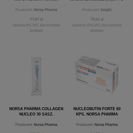
ZABIEGACH CHEMICZNYCH
Producent:
Norsa Pharma
Producent:
Insight
500 ML INSIGHT
77,97 zł
79,91 zł
zawiera 8% VAT, bez kosztów
zawiera 23% VAT, bez kosztów
dostawy
dostawy
powiadom o dostępności
powiadom o dostępności
NORSA PHARMA COLLAGEN
NUCLEOBUTIN FORTE 60
NUCLEO 30 SASZ.
KPS. NORSA PHARMA
Producent:
Norsa Pharma
Producent:
Norsa Pharma