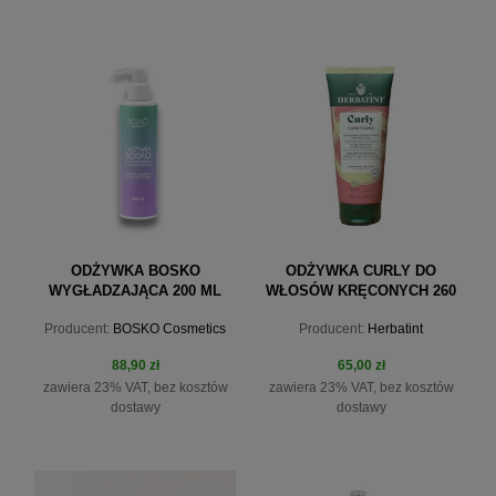
powiadom o dostępności
do koszyka
ODŻYWKA BOSKO
ODŻYWKA CURLY DO
WYGŁADZAJĄCA 200 ML
WŁOSÓW KRĘCONYCH 260
ML HERBATINT
Producent:
BOSKO Cosmetics
Producent:
Herbatint
88,90 zł
65,00 zł
zawiera 23% VAT, bez kosztów
zawiera 23% VAT, bez kosztów
dostawy
dostawy