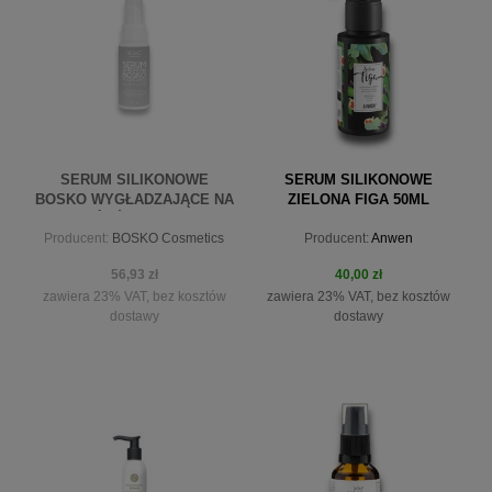
do koszyka
powiadom o dostępności
SERUM SILIKONOWE
SERUM SILIKONOWE
BOSKO WYGŁADZAJĄCE NA
ZIELONA FIGA 50ML
KOŃCÓWKI 50 ML
Producent:
BOSKO Cosmetics
Producent:
Anwen
56,93 zł
40,00 zł
zawiera 23% VAT, bez kosztów
zawiera 23% VAT, bez kosztów
dostawy
dostawy
powiadom o dostępności
do koszyka