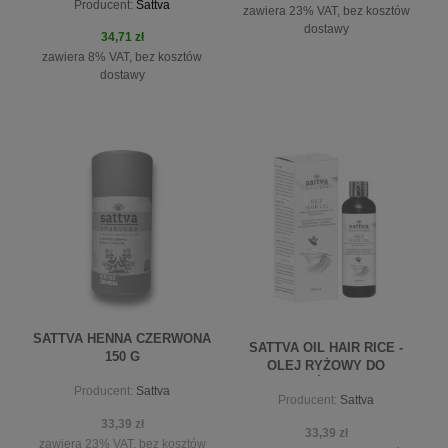
Producent:
Sattva
zawiera 23% VAT, bez kosztów
dostawy
34,71 zł
zawiera 8% VAT, bez kosztów
dostawy
do koszyka
do koszyka
SATTVA HENNA CZERWONA
SATTVA OIL HAIR RICE -
150 G
OLEJ RYŻOWY DO
WŁOSÓW 200ML
Producent:
Sattva
Producent:
Sattva
33,39 zł
33,39 zł
zawiera 23% VAT, bez kosztów