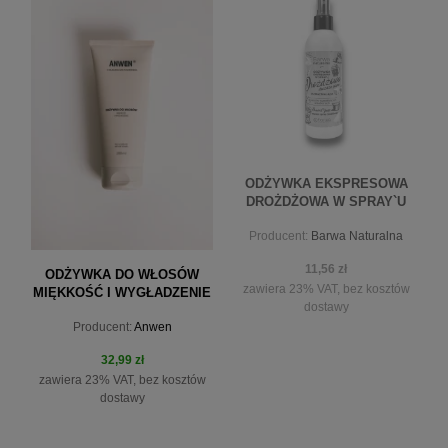
do koszyka
do koszyka
ODŻYWKA EKSPRESOWA
DROŻDŻOWA W SPRAY`U
200 ML
Producent:
Barwa Naturalna
11,56 zł
ODŻYWKA DO WŁOSÓW
zawiera 23% VAT, bez kosztów
MIĘKKOŚĆ I WYGŁADZENIE
dostawy
ANWEN X KLAUDIA
Producent:
Anwen
MATUSZEWSKA 200ML
32,99 zł
zawiera 23% VAT, bez kosztów
dostawy
powiadom o dostępności