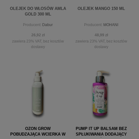
OLEJEK DO WŁOSÓW AMLA
OLEJEK MANGO 150 ML
GOLD 300 ML
Producent:
Dabur
Producent:
MOHANI
26,92 zł
48,99 zł
zawiera 23% VAT, bez kosztów
zawiera 23% VAT, bez kosztów
dostawy
dostawy
powiadom o dostępności
powiadom o dostępności
OZON GROW
PUMP IT UP BALSAM BEZ
POBUDZAJĄCA WCIERKA W
SPŁUKIWANIA DODAJĄCY