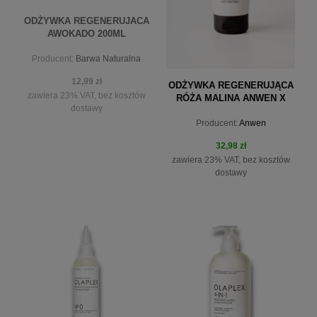
ODŻYWKA REGENERUJACA
AWOKADO 200ML
Producent:
Barwa Naturalna
12,99 zł
ODŻYWKA REGENERUJĄCA
zawiera 23% VAT, bez kosztów
RÓŻA MALINA ANWEN X
dostawy
MINISTERSTWO 200ML
Producent:
Anwen
32,98 zł
zawiera 23% VAT, bez kosztów
dostawy
powiadom o dostępności
do koszyka