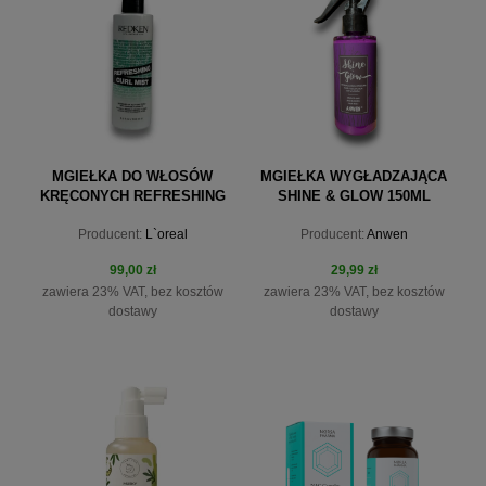
MGIEŁKA DO WŁOSÓW
MGIEŁKA WYGŁADZAJĄCA
KRĘCONYCH REFRESHING
SHINE & GLOW 150ML
CURL MIST 250 ML CURL
Producent:
L`oreal
Producent:
Anwen
STYLERS REDKEN
99,00 zł
29,99 zł
zawiera 23% VAT, bez kosztów
zawiera 23% VAT, bez kosztów
dostawy
dostawy
do koszyka
do koszyka