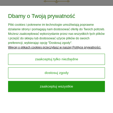
POMOC
Dbamy o Twoją prywatność
Pliki cookies i pokrewne im technologie umożliwiają poprawne
MOJE KONTO
działanie strony i pomagają nam dostosować ofertę do Twoich potrzeb.
Możesz zaakceptować wykorzystanie przez nas wszystkich tych plików
i przejść do sklepu lub dostosować użycie plików do swoich
PŁATNOŚCI I DOSTAWA
preferencji, wybierając opcję "Dostosuj zgody".
Więcej o plikach cookies przeczytasz w naszej Polityce prywatności.
INFORMACJE
zaakceptuj tylko niezbędne
dostosuj zgody
O NAS
zaakceptuj wszystkie
Darmowa Dostawa od 199 zł
dotyczy DPD PickUP
pokaż pełną wersję strony
Sklep internetowy Shoper Premium