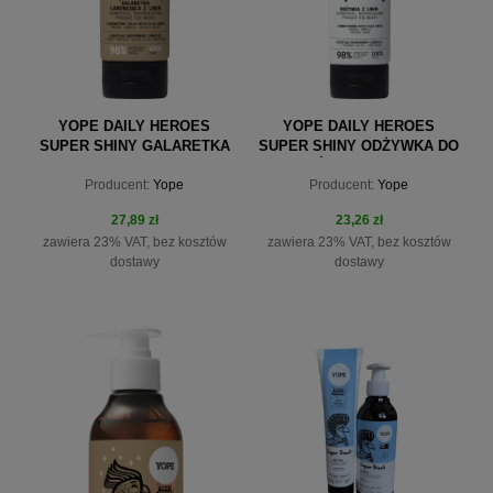
YOPE DAILY HEROES
YOPE DAILY HEROES
SUPER SHINY GALARETKA
SUPER SHINY ODŻYWKA DO
LAMINUJĄCA Z LNEM DO
WŁOSÓW Z LNEM 170ML
Producent:
Yope
Producent:
Yope
WŁOSÓW 140ML
27,89 zł
23,26 zł
zawiera 23% VAT, bez kosztów
zawiera 23% VAT, bez kosztów
dostawy
dostawy
do koszyka
do koszyka