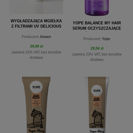
WYGŁADZAJĄCA MGIEŁKA
YOPE BALANCE MY HAIR
Z FILTRAMI UV DELICIOUS
SERUM OCZYSZCZAJĄCE
TRAVEL SET ANWEN 100ML
DO SKÓRY GŁOWY 150ML
Producent:
Anwen
Producent:
Yope
39,99 zł
29,56 zł
zawiera 23% VAT, bez kosztów
zawiera 23% VAT, bez kosztów
dostawy
dostawy
do koszyka
do koszyka