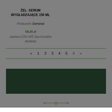
ŻEL -SERUM
WYGŁADZAJĄCE 150 ML
LISS EXTREME SERUM 40
Producent:
Demeral
58,45 zł
zawiera 23% VAT, bez kosztów
dostawy
«
1
2
3
4
5
6
»
do koszyka