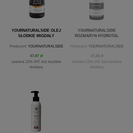
YOURNATURALSIDE OLEJ
YOURNATURALSIDE
SŁODKIE MIGDAŁY
ROZMARYN HYDROTAL
NIERAFINOWANY 100 ML
ROZMARYN 100ML SPRAY
Producent:
YOURNATURALSIDE
Producent:
YOURNATURALSIDE
47,97 zł
17,18 zł
zawiera 23% VAT, bez kosztów
zawiera 23% VAT, bez kosztów
dostawy
dostawy
do koszyka
powiadom o dostępności