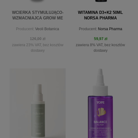
WCIERKA STYMULUJĄCO-
WITAMINA D3+K2 50ML
WZMACNIAJCA GROW ME
NORSA PHARMA
FASTER 50 ML
Producent:
Veoli Botanica
Producent:
Norsa Pharma
126,00 zł
59,97 zł
zawiera 23% VAT, bez kosztów
zawiera 8% VAT, bez kosztów
dostawy
dostawy
powiadom o dostępności
do koszyka