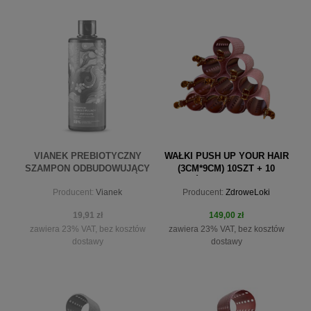
VIANEK PREBIOTYCZNY
WAŁKI PUSH UP YOUR HAIR
SZAMPON ODBUDOWUJĄCY
(3CM*9CM) 10SZT + 10
300 ML
KLIPSÓW+WOREK SATYNA
Producent:
Vianek
Producent:
ZdroweLoki
19,91 zł
149,00 zł
zawiera 23% VAT, bez kosztów
zawiera 23% VAT, bez kosztów
dostawy
dostawy
powiadom o dostępności
do koszyka