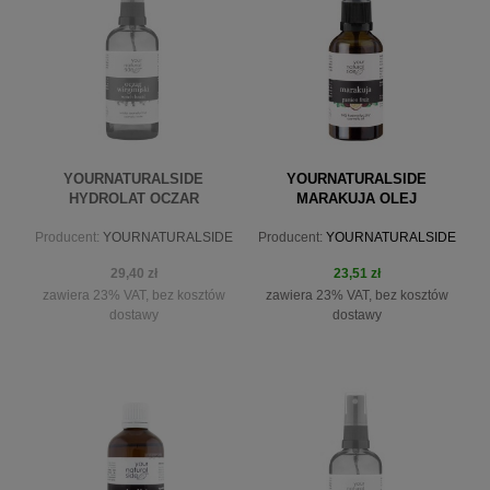
do koszyka
YOURNATURALSIDE
YOURNATURALSIDE
HYDROLAT OCZAR
MARAKUJA OLEJ
WIRGINIJSKI 100ML SPRAY
NIERAFINOWANY 50ML
Producent:
YOURNATURALSIDE
Producent:
YOURNATURALSIDE
29,40 zł
23,51 zł
zawiera 23% VAT, bez kosztów
zawiera 23% VAT, bez kosztów
dostawy
dostawy
powiadom o dostępności
do koszyka