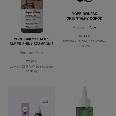
YOPE DWUPAK
ORJENTALNY OGRÓD
[SZMPON 300ML +
Producent:
Yope
ODZYWKA 170ML]
41,43 zł
YOPE DAILY HEROES
zawiera 23% VAT, bez kosztów
SUPER SHINY SZAMPON Z
dostawy
LNEM 300ML
Producent:
Yope
23,26 zł
zawiera 23% VAT, bez kosztów
dostawy
do koszyka
do koszyka