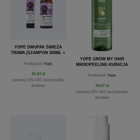
YOPE DWUPAK ŚWIEŻA
TRAWA [SZAMPON 300ML +
ODŻYWKA 170ML]
YOPE GROW MY HAIR
Producent:
Yope
MIKROPEELING KURACJA
DO SKÓRY GŁOWY 115ML
41,43 zł
Producent:
Yope
zawiera 23% VAT, bez kosztów
30,67 zł
dostawy
zawiera 23% VAT, bez kosztów
dostawy
do koszyka
do koszyka