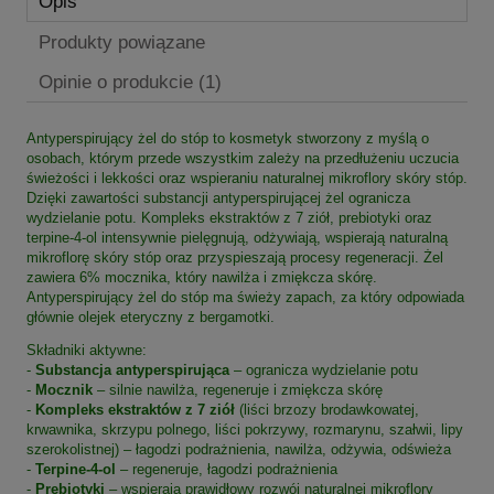
Opis
Produkty powiązane
Opinie o produkcie (1)
Antyperspirujący żel do stóp to kosmetyk stworzony z myślą o
osobach, którym przede wszystkim zależy na przedłużeniu uczucia
świeżości i lekkości oraz wspieraniu naturalnej mikroflory skóry stóp.
Dzięki zawartości substancji antyperspirującej żel ogranicza
wydzielanie potu. Kompleks ekstraktów z 7 ziół, prebiotyki oraz
terpine-4-ol intensywnie pielęgnują, odżywiają, wspierają naturalną
mikroflorę skóry stóp oraz przyspieszają procesy regeneracji. Żel
zawiera 6% mocznika, który nawilża i zmiękcza skórę.
Antyperspirujący żel do stóp ma świeży zapach, za który odpowiada
głównie olejek eteryczny z bergamotki.
Składniki aktywne:
-
Substancja antyperspirująca
– ogranicza wydzielanie potu
-
Mocznik
– silnie nawilża, regeneruje i zmiękcza skórę
-
Kompleks ekstraktów z 7 ziół
(liści brzozy brodawkowatej,
krwawnika, skrzypu polnego, liści pokrzywy, rozmarynu, szałwii, lipy
szerokolistnej) – łagodzi podrażnienia, nawilża, odżywia, odświeża
-
Terpine-4-ol
– regeneruje, łagodzi podrażnienia
-
Prebiotyki
– wspierają prawidłowy rozwój naturalnej mikroflory