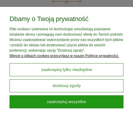
do koszyka
do koszyka
POMOC
Dbamy o Twoją prywatność
Pliki cookies i pokrewne im technologie umożliwiają poprawne
MOJE KONTO
działanie strony i pomagają nam dostosować ofertę do Twoich potrzeb.
Możesz zaakceptować wykorzystanie przez nas wszystkich tych plików
i przejść do sklepu lub dostosować użycie plików do swoich
PŁATNOŚCI I DOSTAWA
preferencji, wybierając opcję "Dostosuj zgody".
Więcej o plikach cookies przeczytasz w naszej Polityce prywatności.
INFORMACJE
zaakceptuj tylko niezbędne
dostosuj zgody
O NAS
zaakceptuj wszystkie
Darmowa Dostawa od 199 zł
dotyczy DPD PickUP
pokaż pełną wersję strony
Sklep internetowy Shoper Premium