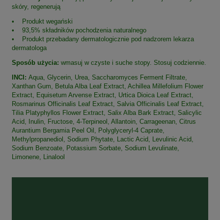
skóry, regenerują
• Produkt wegański
• 93,5% składników pochodzenia naturalnego
• Produkt przebadany dermatologicznie pod nadzorem lekarza
dermatologa
Sposób użycia:
wmasuj w czyste i suche stopy. Stosuj codziennie.
INCI:
Aqua, Glycerin, Urea, Saccharomyces Ferment Filtrate,
Xanthan Gum, Betula Alba Leaf Extract, Achillea Millefolium Flower
Extract, Equisetum Arvense Extract, Urtica Dioica Leaf Extract,
Rosmarinus Officinalis Leaf Extract, Salvia Officinalis Leaf Extract,
Tilia Platyphyllos Flower Extract, Salix Alba Bark Extract, Salicylic
Acid, Inulin, Fructose, 4-Terpineol, Allantoin, Carrageenan, Citrus
Aurantium Bergamia Peel Oil, Polyglyceryl-4 Caprate,
Methylpropanediol, Sodium Phytate, Lactic Acid, Levulinic Acid,
Sodium Benzoate, Potassium Sorbate, Sodium Levulinate,
Limonene, Linalool