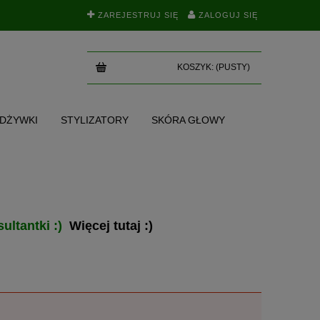
ZAREJESTRUJ SIĘ
ZALOGUJ SIĘ
KOSZYK:
(PUSTY)
ODŻYWKI
STYLIZATORY
SKÓRA GŁOWY
SKI
TEST NA POROWATOŚĆ
BLOG
ultantki :)
Więcej tutaj :)