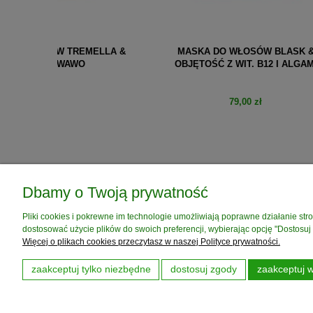
EMELLA &
MASKA DO WŁOSÓW BLASK &
ODŻYW
OBJĘTOŚĆ Z WIT. B12 I ALGAMI
79,00 zł
do koszyka
Dbamy o Twoją prywatność
POMOC
MOJE KONTO
Pliki cookies i pokrewne im technologie umożliwiają poprawne działanie st
Zwroty i reklamacje
Twoje zamówienia
dostosować użycie plików do swoich preferencji, wybierając opcję "Dostosuj
Kontakt
Ustawienia konta
Więcej o plikach cookies przeczytasz w naszej Polityce prywatności.
Dobór kosmetyków
Przechowalnia
zaakceptuj tylko niezbędne
dostosuj zgody
zaakceptuj w
FAQ