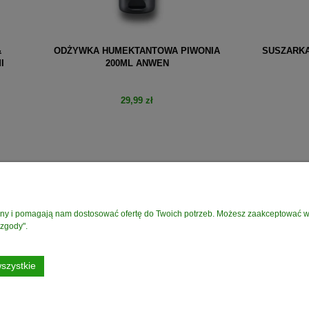
KA HUMEKTANTOWA PIWONIA
SUSZARKA PROGRESSOR + 
200ML ANWEN
DYFUZOR
29,99 zł
343,50 zł
do koszyka
do koszyka
PŁATNOŚCI I DOSTAWA
INFORMACJE
rony i pomagają nam dostosować ofertę do Twoich potrzeb. Możesz zaakceptować wyk
Czas i koszty dostawy
Polityka prywatnośc
 zgody".
Formy płatności
Regulamin Sklepu
Czas realizacji zamówienia
szystkie
Darmowa Dostawa od 199 zł