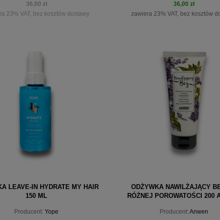
36,00 zł
36,00 zł
ra 23% VAT, bez kosztów dostawy
zawiera 23% VAT, bez kosztów d
iadom o dostępności
do koszyka
A LEAVE-IN HYDRATE MY HAIR
ODŻYWKA NAWILŻAJĄCY B
150 ML
RÓŻNEJ POROWATOŚCI 200 
Producent:
Yope
Producent:
Anwen