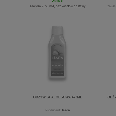
28,56 zł
zawiera 23% VAT, bez kosztów dostawy
zawie
do koszyka
pow
ODŻYWKA ALOESOWA 473ML
ODŻY
Producent:
Jason