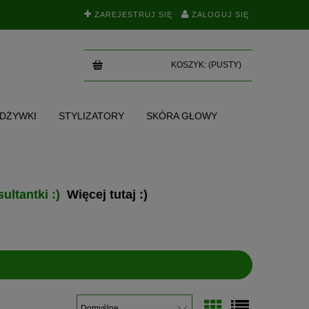
ZAREJESTRUJ SIĘ
ZALOGUJ SIĘ
KOSZYK:
(PUSTY)
ODŻYWKI
STYLIZATORY
SKÓRA GŁOWY
SKI
TEST NA POROWATOŚĆ
BLOG
ultantki :)
Więcej tutaj :)