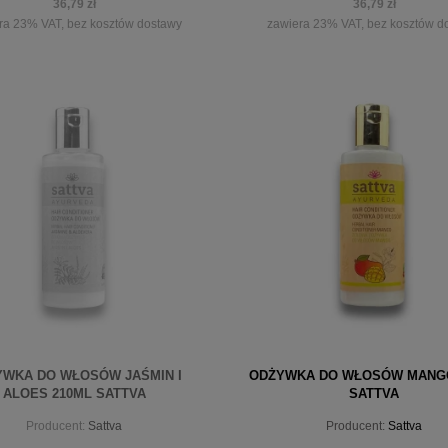
36,79 zł
36,79 zł
ra 23% VAT, bez kosztów dostawy
zawiera 23% VAT, bez kosztów d
iadom o dostępności
powiadom o dostępności
WKA DO WŁOSÓW JAŚMIN I
ODŻYWKA DO WŁOSÓW MANGO
ALOES 210ML SATTVA
SATTVA
Producent:
Sattva
Producent:
Sattva