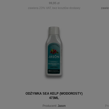
99,95 zł
zawiera 23% VAT, bez kosztów dostawy
zawie
powiadom o dostępności
ODŻYWKA SEA KELP (WODOROSTY)
473ML
Producent:
Jason
Pr