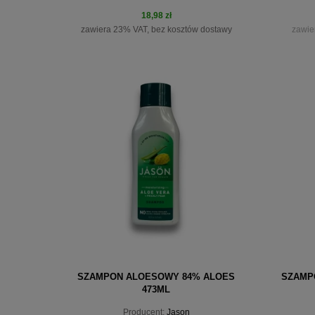
18,98 zł
zawiera 23% VAT, bez kosztów dostawy
zawie
do koszyka
pow
SZAMPON ALOESOWY 84% ALOES
SZAMP
473ML
Producent:
Jason