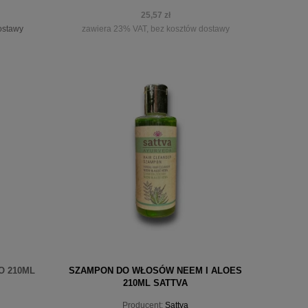
25,57 zł
ostawy
zawiera 23% VAT, bez kosztów dostawy
powiadom o dostępności
 210ML
SZAMPON DO WŁOSÓW NEEM I ALOES
210ML SATTVA
Producent:
Sattva