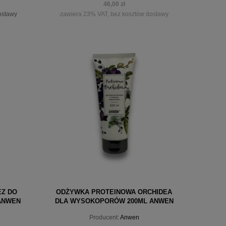
46,00 zł
ostawy
zawiera 23% VAT, bez kosztów dostawy
powiadom o dostępności
EZ DO
ODŻYWKA PROTEINOWA ORCHIDEA
ANWEN
DLA WYSOKOPORÓW 200ML ANWEN
Producent:
Anwen