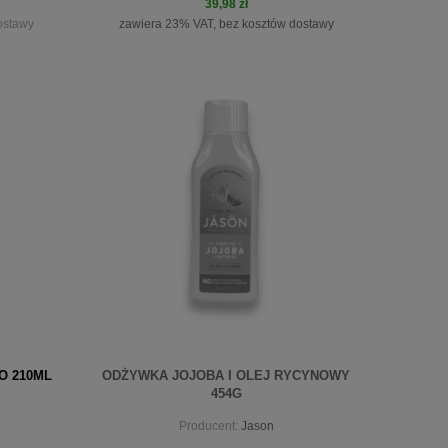
39,98 zł
ostawy
zawiera 23% VAT, bez kosztów dostawy
do koszyka
 210ML
ODŻYWKA JOJOBA I OLEJ RYCYNOWY
454G
Producent:
Jason