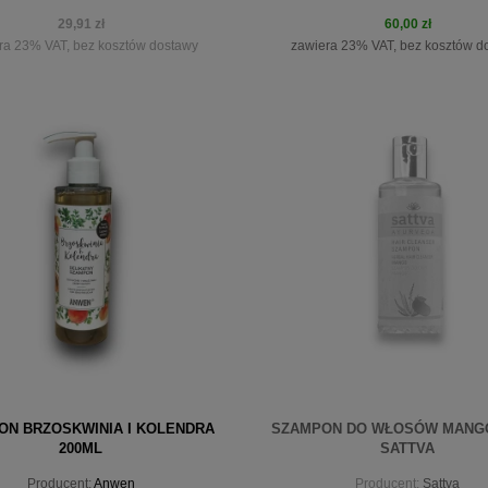
29,91 zł
60,00 zł
ra 23% VAT, bez kosztów dostawy
zawiera 23% VAT, bez kosztów d
iadom o dostępności
do koszyka
ON BRZOSKWINIA I KOLENDRA
SZAMPON DO WŁOSÓW MANGO
200ML
SATTVA
Producent:
Anwen
Producent:
Sattva