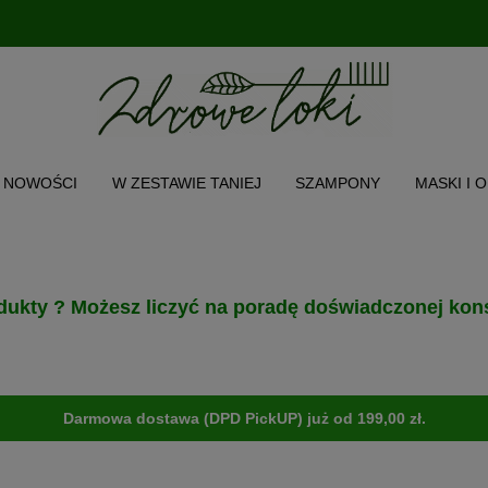
NOWOŚCI
W ZESTAWIE TANIEJ
SZAMPONY
MASKI I 
CH WŁOSA
TWARZ I CIAŁO
AKCESORIA
PRODUKT POL
O NAS
INSTAGRAM
MENU
dukty ? Możesz liczyć na poradę doświadczonej kons
Darmowa dostawa (DPD PickUP) już od 199,00 zł.