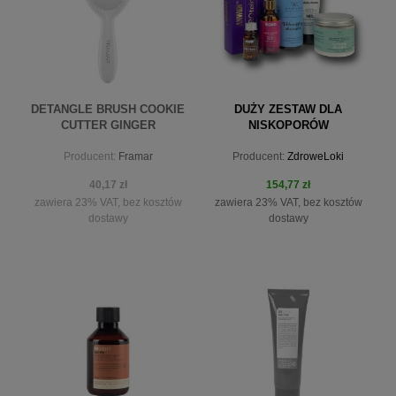
DETANGLE BRUSH COOKIE
DUŻY ZESTAW DLA
CUTTER GINGER
NISKOPORÓW
Producent:
Framar
Producent:
ZdroweLoki
40,17 zł
154,77 zł
zawiera 23% VAT, bez kosztów
zawiera 23% VAT, bez kosztów
dostawy
dostawy
powiadom o dostępności
do koszyka