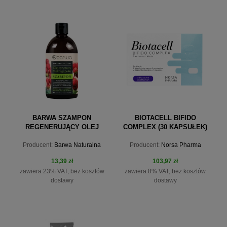
do koszyka
do koszyka
BARWA SZAMPON
BIOTACELL BIFIDO
REGENERUJĄCY OLEJ
COMPLEX (30 KAPSUŁEK)
RYCYNOWY + SKRZYP
NORSA PHARMA
Producent:
Barwa Naturalna
Producent:
Norsa Pharma
POLNY RECEPTURY
NATURY 380ML
13,39 zł
103,97 zł
zawiera 23% VAT, bez kosztów
zawiera 8% VAT, bez kosztów
dostawy
dostawy