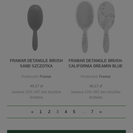
do koszyka
do koszyka
FRAMAR DETANGLE BRUSH
FRAMAR DETANGLE BRUSH-
SAND SZCZOTKA
CALIFORNIA DREAMIN BLUE
JEAN BABY SZCZOTKA
Producent:
Framar
Producent:
Framar
40,17 zł
40,17 zł
zawiera 23% VAT, bez kosztów
zawiera 23% VAT, bez kosztów
dostawy
dostawy
«
1
2
3
4
5
...
7
»
powiadom o dostępności
powiadom o dostępności