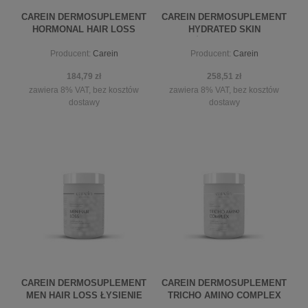
CAREIN DERMOSUPLEMENT
CAREIN DERMOSUPLEMENT
HORMONAL HAIR LOSS
HYDRATED SKIN
ŁYSIENIE ANDROGENOWE
NAWILŻENIE I ODBUDOWA
Producent:
Carein
Producent:
Carein
ŹEŃSKIE
BARIERY SKÓRNEJ
184,79 zł
258,51 zł
zawiera 8% VAT, bez kosztów
zawiera 8% VAT, bez kosztów
dostawy
dostawy
powiadom o dostępności
powiadom o dostępności
CAREIN DERMOSUPLEMENT
CAREIN DERMOSUPLEMENT
MEN HAIR LOSS ŁYSIENIE
TRICHO AMINO COMPLEX
ANDROGENOWE MĘSKIE
WZMOCNIENIE CIENKICH,