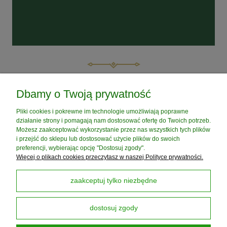
POMOC
Dbamy o Twoją prywatność
Pliki cookies i pokrewne im technologie umożliwiają poprawne
MOJE KONTO
działanie strony i pomagają nam dostosować ofertę do Twoich potrzeb.
Możesz zaakceptować wykorzystanie przez nas wszystkich tych plików
i przejść do sklepu lub dostosować użycie plików do swoich
PŁATNOŚCI I DOSTAWA
preferencji, wybierając opcję "Dostosuj zgody".
Więcej o plikach cookies przeczytasz w naszej Polityce prywatności.
INFORMACJE
zaakceptuj tylko niezbędne
dostosuj zgody
O NAS