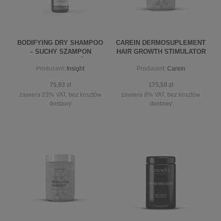
BODIFYING DRY SHAMPOO
CAREIN DERMOSUPLEMENT
– SUCHY SZAMPON
HAIR GROWTH STIMULATOR
DODAJĄCY OBJĘTOŚCI 40G
TELOGENOWE WYPADANIE
Producent:
Insight
Producent:
Carein
WŁOSÓW
75,93 zł
175,50 zł
zawiera 23% VAT, bez kosztów
zawiera 8% VAT, bez kosztów
dostawy
dostawy
powiadom o dostępności
powiadom o dostępności