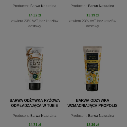
BARWA NATURALNA 200ML
RYCYNOWY + SKRZYP
Producent:
Barwa Naturalna
Producent:
Barwa Naturalna
POLNY RECEPTURY
NATURY 200ML
14,32 zł
13,39 zł
zawiera 23% VAT, bez kosztów
zawiera 23% VAT, bez kosztów
dostawy
dostawy
do koszyka
do koszyka
BARWA ODŻYWKA RYŻOWA
BARWA ODŻYWKA
ODMŁADZAJĄCA W TUBIE
WZMACNIAJĄCA PROPOLIS
BARWA NATURALNA 200ML
+ ŁOPIAN RECEPTURY
Producent:
Barwa Naturalna
Producent:
Barwa Naturalna
NATURY 200ML
14,71 zł
13,39 zł