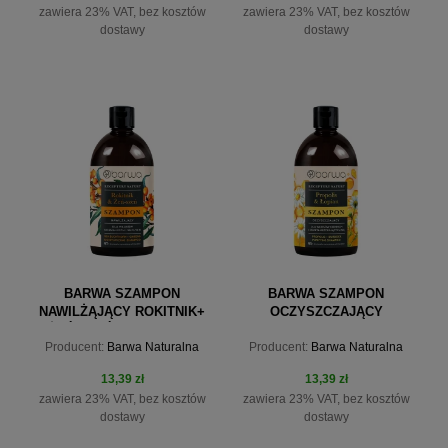
zawiera 23% VAT, bez kosztów
zawiera 23% VAT, bez kosztów
dostawy
dostawy
do koszyka
do koszyka
BARWA SZAMPON
BARWA SZAMPON
NAWILŻĄJĄCY ROKITNIK+
OCZYSZCZAJĄCY
ŻEŃ-SZEŃ RECEPTURY
PROPOLIS + ŁOPIAN
Producent:
Barwa Naturalna
Producent:
Barwa Naturalna
NATURY 380ML
RECEPTURY NATURY 380ML
13,39 zł
13,39 zł
zawiera 23% VAT, bez kosztów
zawiera 23% VAT, bez kosztów
dostawy
dostawy