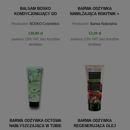
BALSAM BOSKO
BARWA ODŻYWKA
KONDYCJONUJĄCY DO
NAWILŻAJĄCA ROKITNIK +
WŁOSÓW 200 ML
ŻEN-SZEŃ RECEPTURY
Producent:
BOSKO Cosmetics
Producent:
Barwa Naturalna
NATURY 200ML
138,90 zł
13,39 zł
zawiera 23% VAT, bez kosztów
zawiera 23% VAT, bez kosztów
dostawy
dostawy
do koszyka
do koszyka
BARWA ODŻYWKA OCTOWA
BARWA ODŻYWKA
NABŁYSZCZAJĄCA W TUBIE
REGENERUJĄCA OLEJ