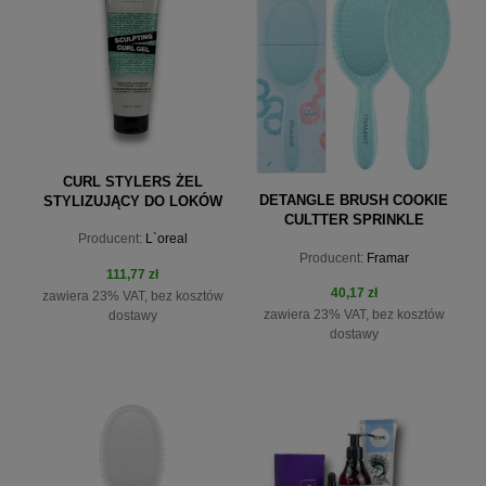
do koszyka
do koszyka
CURL STYLERS ŻEL
DETANGLE BRUSH COOKIE
STYLIZUJĄCY DO LOKÓW
CULTTER SPRINKLE
250 ML REDKEN .
Producent:
L`oreal
Producent:
Framar
111,77 zł
40,17 zł
zawiera 23% VAT, bez kosztów
zawiera 23% VAT, bez kosztów
dostawy
dostawy
do koszyka
do koszyka